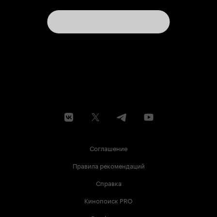
Соглашение
Правила рекомендаций
Справка
Кинопоиск PRO