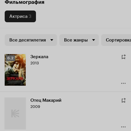
Фильмография
Актриса
3
Все десятилетия
Все жанры
Сортировка
Зеркала
Рейтинг
6.2
2013
Кинопоиска
6.2
Отец Макарий
2009