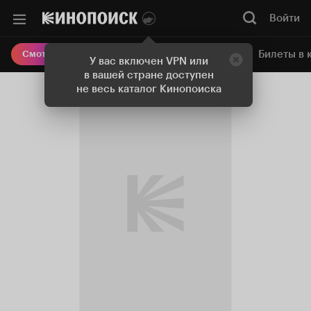
Войти
Онлайн-кинотеатр
Билеты в 
Смотреть кино
У вас включен VPN или
в вашей стране доступен
не весь каталог Кинопоиска