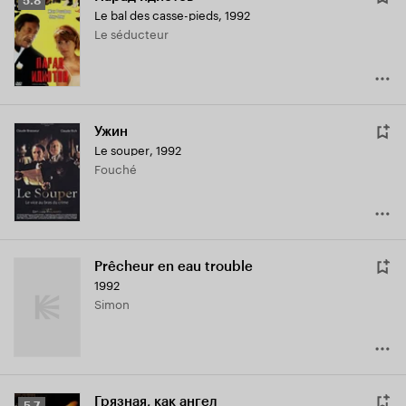
5.8
Le bal des casse-pieds
,
1992
Кинопоиска
Le séducteur
5.8
Ужин
Le souper
,
1992
Fouché
Prêcheur en eau trouble
1992
Simon
Грязная, как ангел
Рейтинг
5.7