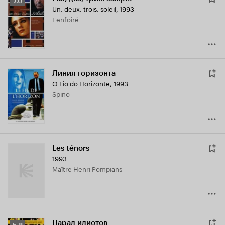
Рейтинг
7.0
Un, deux, trois, soleil
,
1993
Кинопоиска
L'enfoiré
7.0
Линия горизонта
O Fio do Horizonte
,
1993
Spino
Les ténors
1993
Maître Henri Pompians
Парад идиотов
Рейтинг