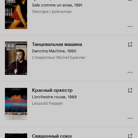
Sale comme un ange
,
1991
Кинопоиска
Georges / policeman
5.7
Танцевальная машина
Рейтинг
6.6
Dancing Machine
,
1990
Кинопоиска
L'inspecteur Michel Eparvier
6.6
Красный оркестр
L'orchestre rouge
,
1989
Léopold Trepper
Священный союз