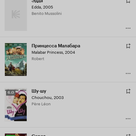
Эдда
Edda
,
2005
Benito Mussolini
Принцесса Малабара
Malabar Princess
,
2004
Robert
Шу-шу
Рейтинг
6.0
Chouchou
,
2003
Кинопоиска
Père Léon
6.0