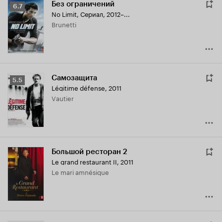
Без ограничений
Рейтинг
6.7
No Limit
,
Сериал, 2012–...
Кинопоиска
Brunetti
6.7
Самозащита
Рейтинг
5.5
Légitime défense
,
2011
Кинопоиска
Vautier
5.5
Большой ресторан 2
Le grand restaurant II
,
2011
Le mari amnésique