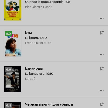
Quando la coppia scoppia
,
1981
Pier Giorgio Funari
Бум
Рейтинг
8.0
La boum
,
1980
Кинопоиска
François Beretton
8.0
Банкирша
Рейтинг
6.6
La banquière
,
1980
Кинопоиска
Largué
6.6
Чёрная мантия для убийцы
Рейтинг
6.8