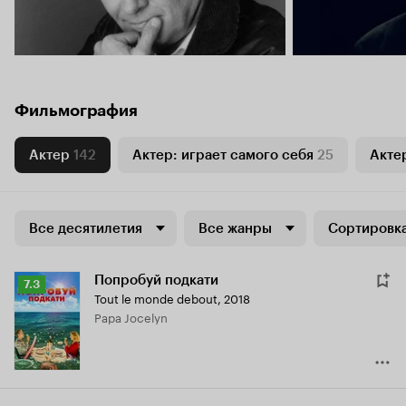
Фильмография
Актер
142
Актер: играет самого себя
25
Актер
Все десятилетия
Все жанры
Сортировка
Попробуй подкати
Рейтинг
7.3
Tout le monde debout
,
2018
Кинопоиска
Papa Jocelyn
7.3