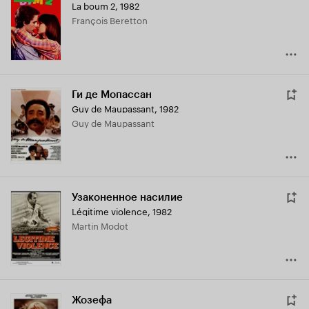
La boum 2
,
1982
Кинопоиска
François Beretton
8.1
Ги де Мопассан
Guy de Maupassant
,
1982
Guy de Maupassant
Узаконенное насилие
Légitime violence
,
1982
Martin Modot
Жозефа