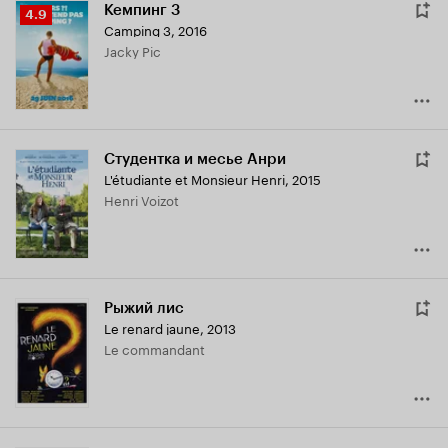
Кемпинг 3
Рейтинг
4.9
Camping 3
,
2016
Кинопоиска
Jacky Pic
4.9
Студентка и месье Анри
L'étudiante et Monsieur Henri
,
2015
Henri Voizot
Рыжий лис
Le renard jaune
,
2013
Le commandant