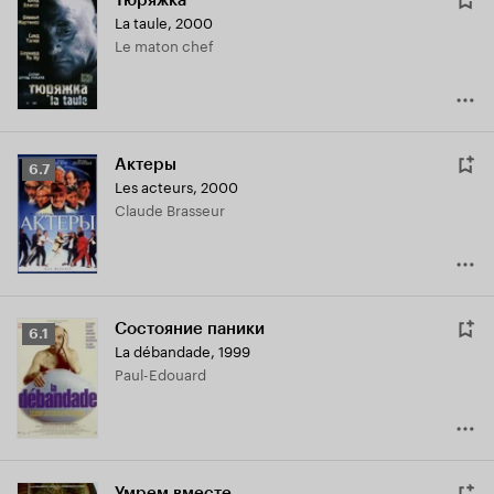
Тюряжка
La taule
,
2000
Le maton chef
Актеры
Рейтинг
6.7
Les acteurs
,
2000
Кинопоиска
Claude Brasseur
6.7
Состояние паники
Рейтинг
6.1
La débandade
,
1999
Кинопоиска
Paul-Edouard
6.1
Умрем вместе