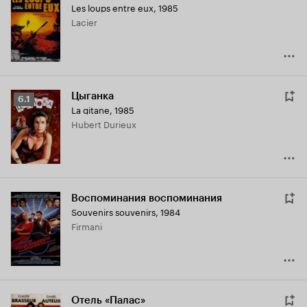
Les loups entre eux
,
1985
Lacier
Цыганка
Рейтинг
6.1
La gitane
,
1985
Кинопоиска
Hubert Durieux
6.1
Воспоминания воспоминания
Souvenirs souvenirs
,
1984
Firmani
Отель «Палас»