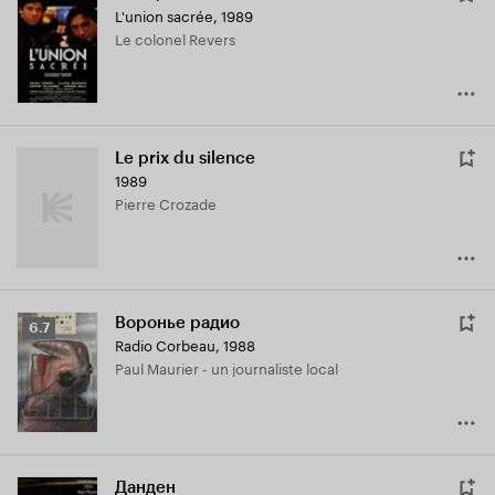
L'union sacrée
,
1989
Le colonel Revers
Le prix du silence
1989
Pierre Crozade
Воронье радио
Рейтинг
6.7
Radio Corbeau
,
1988
Кинопоиска
Paul Maurier - un journaliste local
6.7
Данден