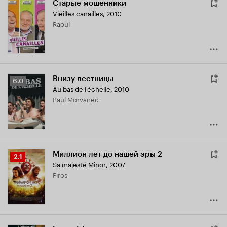
Старые мошенники
Vieilles canailles
,
2010
Raoul
Внизу лестницы
Рейтинг
6.0
Au bas de l'échelle
,
2010
Кинопоиска
Paul Morvanec
6.0
Миллион лет до нашей эры 2
Рейтинг
2.1
Sa majesté Minor
,
2007
Кинопоиска
Firos
2.1