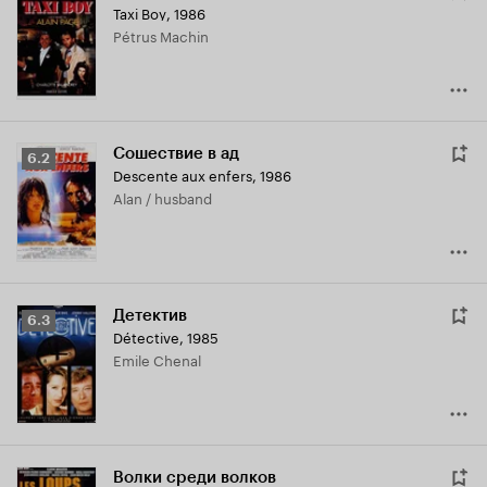
Taxi Boy
,
1986
Pétrus Machin
Сошествие в ад
Рейтинг
6.2
Descente aux enfers
,
1986
Кинопоиска
Alan / husband
6.2
Детектив
Рейтинг
6.3
Détective
,
1985
Кинопоиска
Emile Chenal
6.3
Волки среди волков