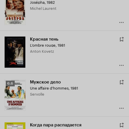
Josépha
,
1982
Michel Laurent
Красная тень
L'ombre rouge
,
1981
Anton Kovetz
Мужское дело
Рейтинг
6.6
Une affaire d'hommes
,
1981
Кинопоиска
Servolle
6.6
Когда пара распадается