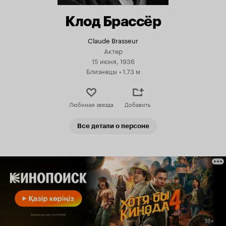
Клод Брассёр
Claude Brasseur
Актер
15 июня, 1936
Близнецы
•
1.73 м
Любимая звезда
Добавить
Все детали о персоне