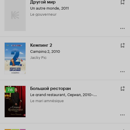
Другой мир
Un autre monde
,
2011
Le gouverneur
Кемпинг 2
Camping 2
,
2010
Jacky Pic
Большой ресторан
Рейтинг
7.6
Le grand restaurant
,
Сериал, 2010–...
Кинопоиска
Le mari amnésique
7.6