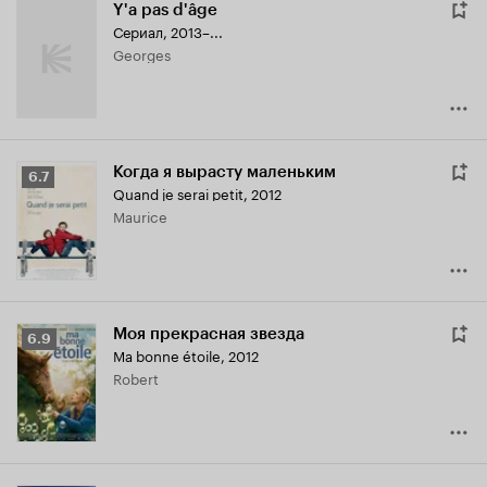
Y'a pas d'âge
Сериал, 2013–...
Georges
Когда я вырасту маленьким
Рейтинг
6.7
Quand je serai petit
,
2012
Кинопоиска
Maurice
6.7
Моя прекрасная звезда
Рейтинг
6.9
Ma bonne étoile
,
2012
Кинопоиска
Robert
6.9