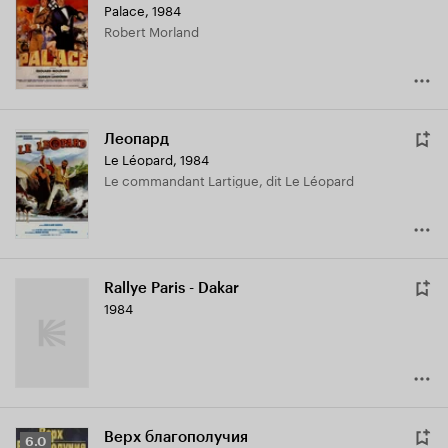
Palace
,
1984
Robert Morland
Леопард
Le Léopard
,
1984
Le commandant Lartigue, dit Le Léopard
Rallye Paris - Dakar
1984
Верх благополучия
Рейтинг
6.0