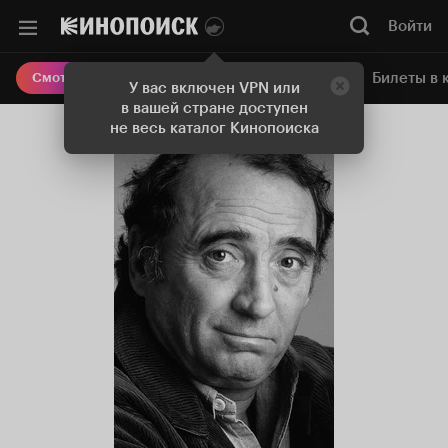
Войти
Онлайн-кинотеатр
Билеты в 
Смотреть кино
У вас включен VPN или
в вашей стране доступен
не весь каталог Кинопоиска