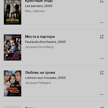
Крестные отцы
Рейтинг
6.3
Les parrains
,
2005
Кинопоиска
Max, озвучка
6.3
Места в партере
Рейтинг
7.0
Fauteuils d'orchestre
,
2005
Кинопоиска
Jacques Grumberg
7.0
Любовь на троих
Рейтинг
6.0
L'amour aux trousses
,
2005
Кинопоиска
Jacques Pellegrin
6.0