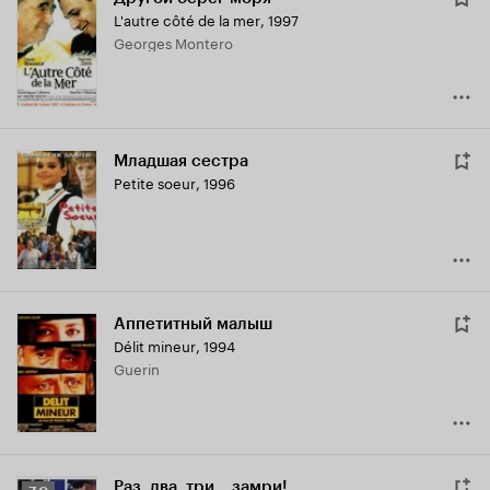
L'autre côté de la mer
,
1997
Georges Montero
Младшая сестра
Petite soeur
,
1996
Аппетитный малыш
Délit mineur
,
1994
Guerin
Раз, два, три... замри!