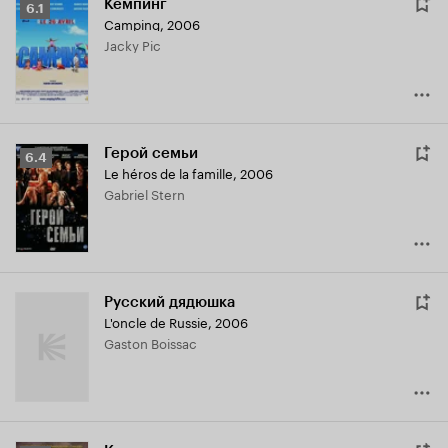
Кемпинг
Рейтинг
6.1
Camping
,
2006
Кинопоиска
Jacky Pic
6.1
Герой семьи
Рейтинг
6.4
Le héros de la famille
,
2006
Кинопоиска
Gabriel Stern
6.4
Русский дядюшка
L'oncle de Russie
,
2006
Gaston Boissac