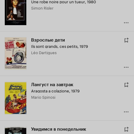
Une robe noire pour un tueur
,
1980
Кинопоиска
Simon Risler
6.8
Взрослые дети
Ils sont grands, ces petits
,
1979
Léo Dartigues
Лангуст на завтрак
Aragosta a colazione
,
1979
Mario Spinosi
Увидимся в понедельник