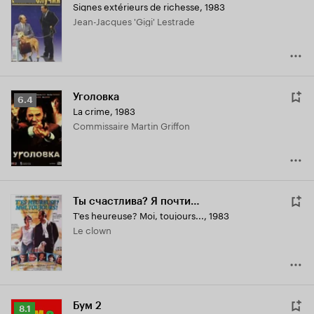
Signes extérieurs de richesse
,
1983
Кинопоиска
Jean-Jacques 'Gigi' Lestrade
6.0
Уголовка
Рейтинг
6.4
La crime
,
1983
Кинопоиска
Commissaire Martin Griffon
6.4
Ты счастлива? Я почти…
T'es heureuse? Moi, toujours...
,
1983
Le clown
Бум 2
Рейтинг
8.1