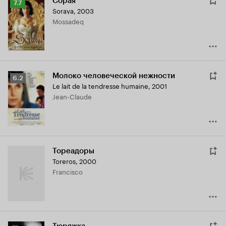
Сорая
Рейтинг
7.7
Soraya
,
2003
Кинопоиска
Mossadeq
7.7
Молоко человеческой нежности
Рейтинг
6.2
Le lait de la tendresse humaine
,
2001
Кинопоиска
Jean-Claude
6.2
Тореадоры
Toreros
,
2000
Francisco