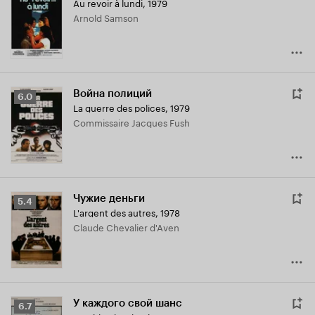
Au revoir à lundi
,
1979
Arnold Samson
Война полиций
Рейтинг
6.0
La guerre des polices
,
1979
Кинопоиска
Commissaire Jacques Fush
6.0
Чужие деньги
Рейтинг
5.4
L'argent des autres
,
1978
Кинопоиска
Claude Chevalier d'Aven
5.4
У каждого свой шанс
Рейтинг
6.7