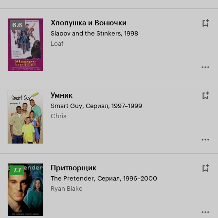
Хлопушка и Вонючки
Рейтинг
6.6
Slappy and the Stinkers
,
1998
Кинопоиска
Loaf
6.6
Умник
Smart Guy
,
Сериал, 1997–1999
Chris
Притворщик
Рейтинг
7.7
The Pretender
,
Сериал, 1996–2000
Кинопоиска
Ryan Blake
7.7