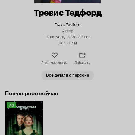
Тревис Тедфорд
Travis Tedford
Актер
19 августа, 1988
•
37 лет
Лев
•
1.7 м
Любимая звезда
Добавить
Все детали о персоне
Популярное сейчас
Рейтинг
7.6
Кинопоиска
7.6