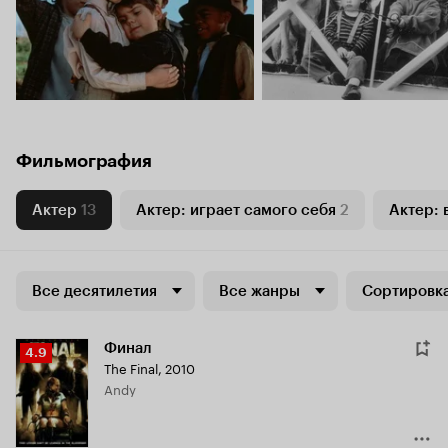
Фильмография
Актер
13
Актер: играет самого себя
2
Актер: 
Все десятилетия
Все жанры
Сортировка
Финал
Рейтинг
4.9
The Final
,
2010
Кинопоиска
Andy
4.9