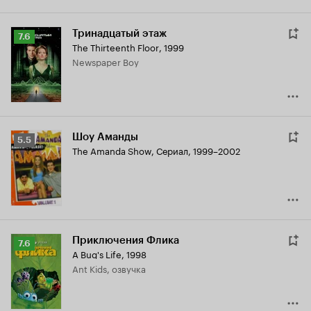
Тринадцатый этаж
Рейтинг
7.6
The Thirteenth Floor
,
1999
Кинопоиска
Newspaper Boy
7.6
Шоу Аманды
Рейтинг
5.5
The Amanda Show
,
Сериал, 1999–2002
Кинопоиска
5.5
Приключения Флика
Рейтинг
7.6
A Bug's Life
,
1998
Кинопоиска
Ant Kids, озвучка
7.6