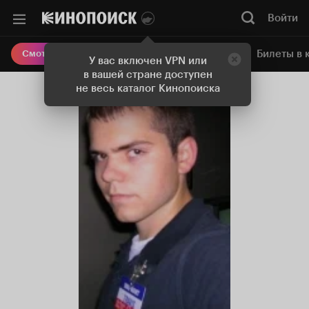
Войти
Онлайн-кинотеатр
Билеты в 
Смотреть кино
У вас включен VPN или
в вашей стране доступен
не весь каталог Кинопоиска