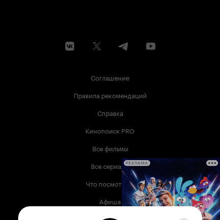
Соглашение
Правила рекомендаций
Справка
Кинопоиск PRO
Все фильмы
Все сериалы
РЕКЛАМА
Что посмотреть
Афиша
Музыка