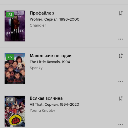
Профайлер
Рейтинг
7.1
Profiler
,
Сериал, 1996–2000
Кинопоиска
Chandler
7.1
Маленькие негодяи
Рейтинг
7.2
The Little Rascals
,
1994
Кинопоиска
Spanky
7.2
Всякая всячина
Рейтинг
6.8
All That
,
Сериал, 1994–2020
Кинопоиска
Young Knubby
6.8