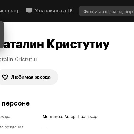
инотеатр
Установить на ТВ
Каталин Кристутиу
talin Cristutiu
Любимая звезда
 персоне
рьера
Монтажер
,
Актер
,
Продюсер
та рождения
—