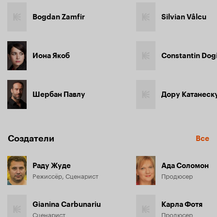
Bogdan Zamfir
Silvian Vâlcu
Иона Якоб
Constantin Dog
Шербан Павлу
Дору Катанеск
Создатели
Все
Раду Жуде
Ада Соломон
Режиссёр, Сценарист
Продюсер
Gianina Carbunariu
Карла Фотя
Сценарист
Продюсер