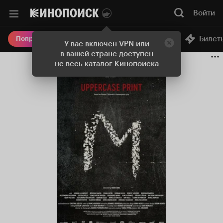
Войти
Онлайн-кинотеатр
Билет
Попробовать Плюс
У вас включен VPN или
в вашей стране доступен
не весь каталог Кинопоиска