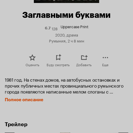
Заглавными буквами
Uppercase Print
128
Рейтинг
6.7
Кинопоиска
2020, драма
6.7
Румыния, 2 ч 8 мин
Оценить
Буду смотреть
Добавить
Еще
1981 год. На стенах домов, на автобусных остановках и 
прочих публичных местах провинциального румынского 
города появляются написанные мелом слоганы с 
требованиями свободы, демократизации или просто 
Полное описание
улучшения продовольственного снабжения. Автора 
быстро нашли - им оказался простой школьник Мугуру 
Кэлинеску. Этот случай во всех подробностях был описан 
в архивах румынской тайной полиции. На основе 
Трейлер
материалов этого дела театральный режиссер решает 
поставить документальный спектакль.
