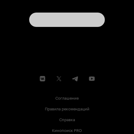
Соглашение
Правила рекомендаций
Справка
Кинопоиск PRO