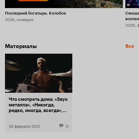
Последний богатырь. Колобок
Смеша
2026, комедия
вселе
2026, 
Материалы
Все
Что смотреть дома: «Звук
металла», «Никогда,
редко, иногда, всегда»,
док про Билли Айлиш
26 февраля 2021
11