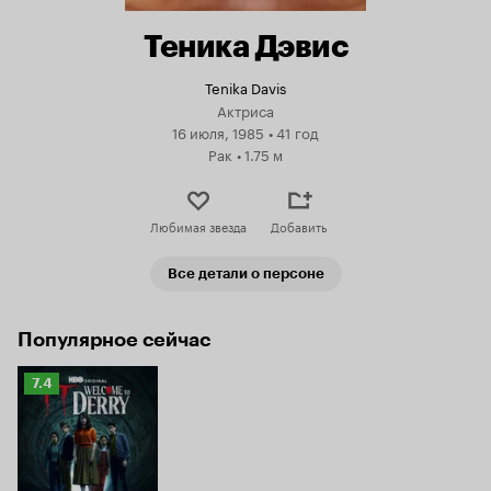
Теника Дэвис
Tenika Davis
Актриса
16 июля, 1985
•
41 год
Рак
•
1.75 м
Любимая звезда
Добавить
Все детали о персоне
Популярное сейчас
Рейтинг
7.4
Кинопоиска
7.4