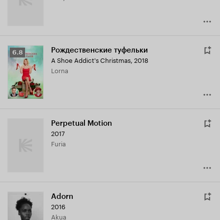
Рождественские туфельки
Рейтинг
6.8
A Shoe Addict's Christmas
,
2018
Кинопоиска
Lorna
6.8
Perpetual Motion
2017
Furia
Adorn
2016
Akua