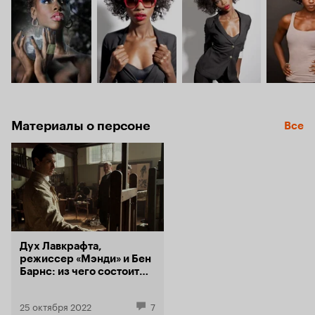
Материалы о персоне
Все
Дух Лавкрафта,
режиссер «Мэнди» и Бен
Барнс: из чего состоит
«Кабинет редкостей
Гильермо дель Торо»
25 октября 2022
7