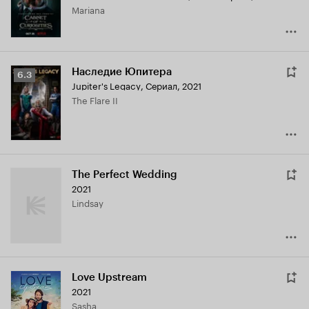
Mariana
Наследие Юпитера
Рейтинг
6.3
Jupiter's Legacy
,
Сериал, 2021
Кинопоиска
The Flare II
6.3
The Perfect Wedding
2021
Lindsay
Love Upstream
2021
Sasha