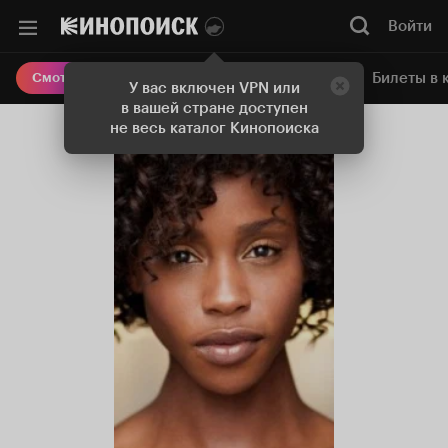
Войти
Онлайн-кинотеатр
Билеты в 
Смотреть кино
У вас включен VPN или
в вашей стране доступен
не весь каталог Кинопоиска