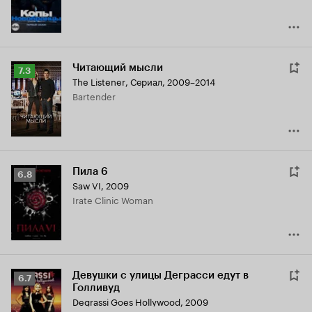
Читающий мысли
Рейтинг
7.3
The Listener
,
Сериал, 2009–2014
Кинопоиска
Bartender
7.3
Пила 6
Рейтинг
6.8
Saw VI
,
2009
Кинопоиска
Irate Clinic Woman
6.8
Девушки с улицы Деграсси едут в
Рейтинг
6.7
Голливуд
Кинопоиска
Degrassi Goes Hollywood
,
2009
6.7