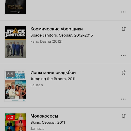
Космические уборщики
Space Janitors
,
Сериал, 2012–2015
Fano Dasha (2012)
Испытание свадьбой
Рейтинг
5.9
Jumping the Broom
,
2011
Кинопоиска
Lauren
5.9
Молокососы
Рейтинг
5.0
Skins
,
Сериал, 2011
Кинопоиска
Jamazia
5.0