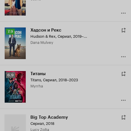
Хадсон и Рекс
Рейтинг
7.9
Hudson & Rex
,
Сериал, 2019–...
Кинопоиска
Dana Mulvey
7.9
Титаны
Рейтинг
6.9
Titans
,
Сериал, 2018–2023
Кинопоиска
Myrrha
6.9
Big Top Academy
Сериал, 2018
Lucy Zolta