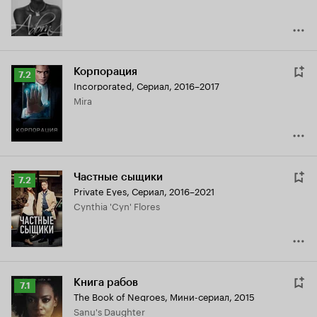
Корпорация
Рейтинг
7.2
Incorporated
,
Сериал, 2016–2017
Кинопоиска
Mira
7.2
Частные сыщики
Рейтинг
7.2
Private Eyes
,
Сериал, 2016–2021
Кинопоиска
Cynthia 'Cyn' Flores
7.2
Книга рабов
Рейтинг
7.1
The Book of Negroes
,
Мини-сериал, 2015
Кинопоиска
Sanu's Daughter
7.1