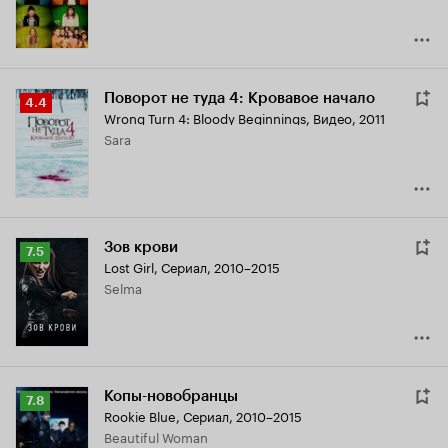
Поворот не туда 4: Кровавое начало
Рейтинг
4.4
Wrong Turn 4: Bloody Beginnings
,
Видео, 2011
Кинопоиска
Sara
4.4
Зов крови
Рейтинг
7.5
Lost Girl
,
Сериал, 2010–2015
Кинопоиска
Selma
7.5
Копы-новобранцы
Рейтинг
7.8
Rookie Blue
,
Сериал, 2010–2015
Кинопоиска
Beautiful Woman
7.8