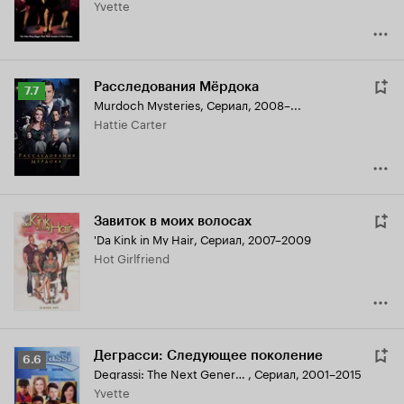
Yvette
Расследования Мёрдока
Рейтинг
7.7
Murdoch Mysteries
,
Сериал, 2008–...
Кинопоиска
Hattie Carter
7.7
Завиток в моих волосах
'Da Kink in My Hair
,
Сериал, 2007–2009
Hot Girlfriend
Деграсси: Следующее поколение
Рейтинг
6.6
Degrassi: The Next Generation
,
Сериал, 2001–2015
Кинопоиска
Yvette
6.6