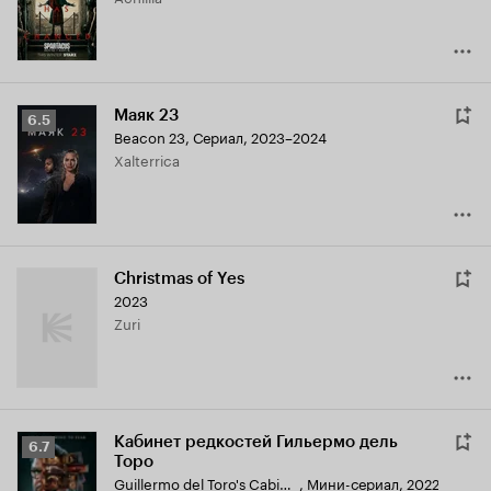
Маяк 23
Рейтинг
6.5
Beacon 23
,
Сериал, 2023–2024
Кинопоиска
Xalterrica
6.5
Christmas of Yes
2023
Zuri
Кабинет редкостей Гильермо дель
Рейтинг
6.7
Торо
Кинопоиска
Guillermo del Toro's Cabinet of Curiosities
,
Мини-сериал, 2022
6.7