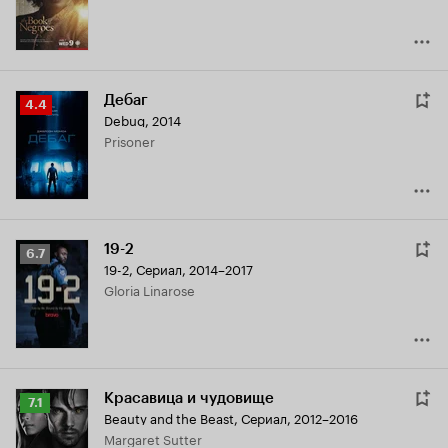
Дебаг
Рейтинг
4.4
Debug
,
2014
Кинопоиска
Prisoner
4.4
19-2
Рейтинг
6.7
19-2
,
Сериал, 2014–2017
Кинопоиска
Gloria Linarose
6.7
Красавица и чудовище
Рейтинг
7.1
Beauty and the Beast
,
Сериал, 2012–2016
Кинопоиска
Margaret Sutter
7.1