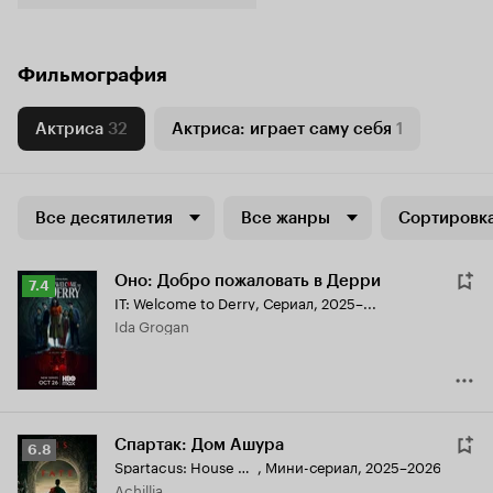
Фильмография
Актриса
32
Актриса: играет саму себя
1
Все десятилетия
Все жанры
Сортировка
Оно: Добро пожаловать в Дерри
Рейтинг
7.4
IT: Welcome to Derry
,
Сериал, 2025–...
Кинопоиска
Ida Grogan
7.4
Спартак: Дом Ашура
Рейтинг
6.8
Spartacus: House of Ashur
,
Мини-сериал, 2025–2026
Кинопоиска
Achillia
6.8