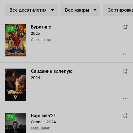
Все десятилетия
Все жанры
Сортировка
Буратино
Рейтинг
7.0
2025
Кинопоиска
Сальваторе
7.0
Свидание вслепую
2024
Варшава'21
Рейтинг
7.6
Сериал, 2024
Кинопоиска
Маршалек
7.6