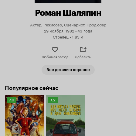
Роман Шаляпин
Актер, Режиссер, Сценарист, Продюсер
29 ноября, 1982
•
43 года
Стрелец
•
1.83 м
Любимая звезда
Добавить
Все детали о персоне
Популярное сейчас
Рейтинг
Рейтинг
7.0
7.2
Кинопоиска
Кинопоиска
7.0
7.2