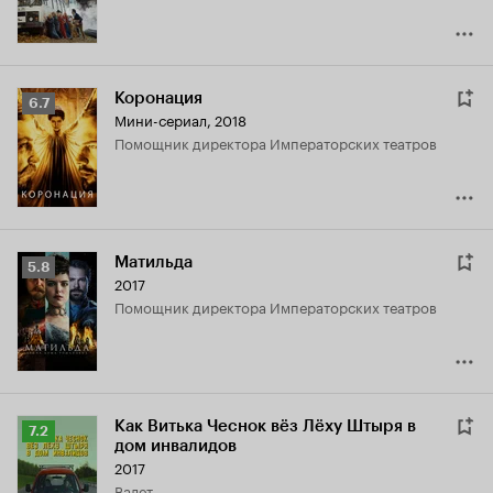
Коронация
Рейтинг
6.7
Мини-сериал, 2018
Кинопоиска
помощник директора Императорских театров
6.7
Матильда
Рейтинг
5.8
2017
Кинопоиска
помощник директора Императорских театров
5.8
Как Витька Чеснок вёз Лёху Штыря в
Рейтинг
7.2
дом инвалидов
Кинопоиска
2017
7.2
Валет