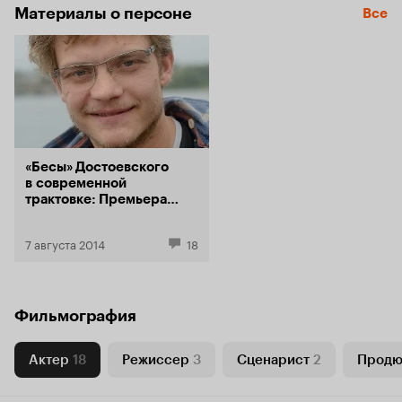
Материалы о персоне
Все
«Бесы» Достоевского
в современной
трактовке: Премьера
трейлера
7 августа 2014
18
Фильмография
Актер
18
Режиссер
3
Сценарист
2
Продю