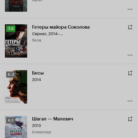
Гетеры майора Соколова
Рейтинг
7.8
Сериал, 2014–...
Кинопоиска
Яков
7.8
Бесы
Рейтинг
6.2
2014
Кинопоиска
6.2
Шагал — Малевич
Рейтинг
6.1
2013
Кинопоиска
комиссар
6.1