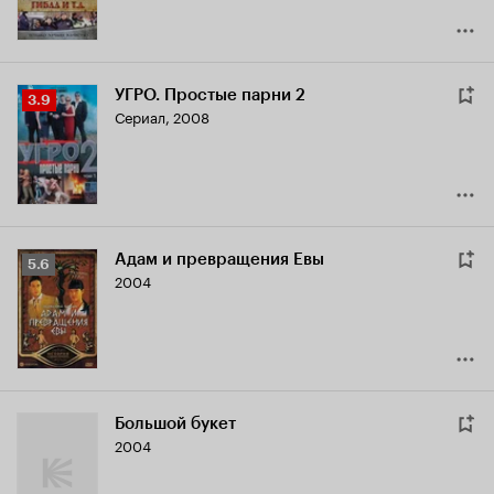
УГРО. Простые парни 2
Рейтинг
3.9
Сериал, 2008
Кинопоиска
3.9
Адам и превращения Евы
Рейтинг
5.6
2004
Кинопоиска
5.6
Большой букет
2004