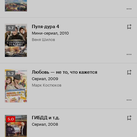
Пуля-дура 4
Рейтинг
5.7
Мини-сериал, 2010
Кинопоиска
Веня Шилов
5.7
Любовь — не то, что кажется
Рейтинг
5.2
Сериал, 2009
Кинопоиска
Марк Костюков
5.2
ГИБДД и т.д.
Рейтинг
5.0
Сериал, 2008
Кинопоиска
5.0