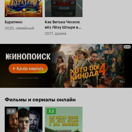
Буратино
Как Витька Чеснок
2025, семейный
вёз Лёху Штыря в
2017, драма
дом инвалидов
Фильмы и сериалы онлайн
Рейтинг
Рейтинг
5.8
7.2
Кинопоиска
Кинопоиска
5.8
7.2