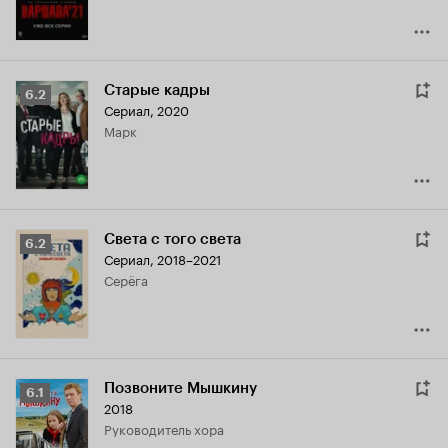
Старые кадры
Рейтинг
6.2
Сериал, 2020
Кинопоиска
Марк
6.2
Света с того света
Рейтинг
6.2
Сериал, 2018–2021
Кинопоиска
Серёга
6.2
Позвоните Мышкину
Рейтинг
6.1
2018
Кинопоиска
руководитель хора
6.1