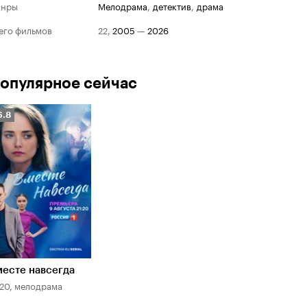
анры
мелодрама
,
детектив
,
драма
его фильмов
22
,
2005
—
2026
опулярное сейчас
Рейтинг
6.8
Кинопоиска
.8
есте навсегда
20, мелодрама