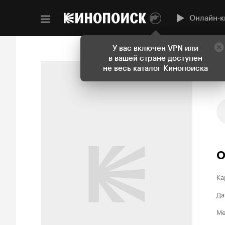
Онлайн-к
У вас включен VPN или
в вашей стране доступен
не весь каталог Кинопоиска
О
Ка
Да
Ме