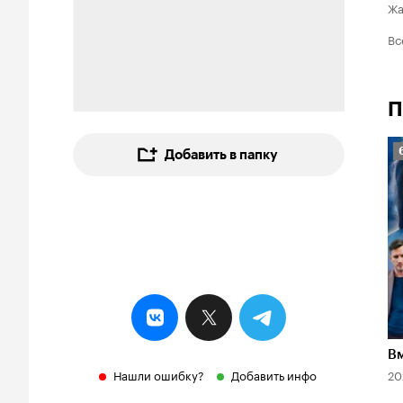
Ж
Вс
П
Добавить в папку
6
Вм
Нашли ошибку?
Добавить инфо
20