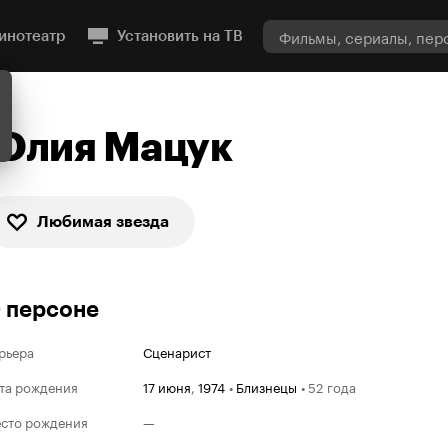
инотеатр
Установить на ТВ
Юлия Мацук
Любимая звезда
 персоне
рьера
Сценарист
та рождения
17 июня
,
1974
•
Близнецы
•
52 года
сто рождения
—