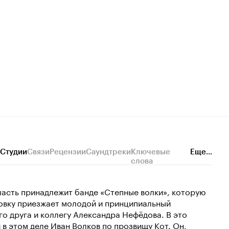
Студии
Связи
Рецензии
Саундтреки
Ключевые
Еще...
слова
ласть принадлежит банде «Степные волки», которую
ровку приезжает молодой и принципиальный
о друга и коллегу Александра Нефёдова. В это
 этом деле Иван Волков по прозвищу Кот. Он,