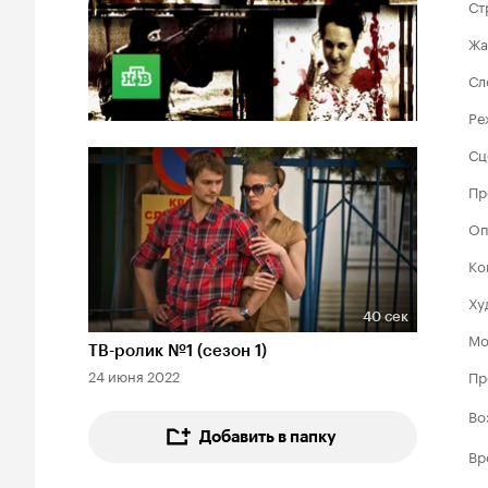
Ст
Жа
Сл
Ре
Сц
Пр
Оп
Ко
Ху
40 сек
Длительность 40 сек
Мо
ТВ-ролик №1 (сезон 1)
24 июня 2022
Пр
Во
Добавить в папку
Вр