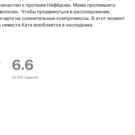
 причастен к пропаже Нефёдова. Мама пропавшего
волков». Чтобы продвинуться в расследовании,
и идти на сомнительные компромиссы. В этот момент
 невеста Катя влюбляется в наследника
6.6
Рейтинг
14 525 оценок
Кинопоиска
6.6