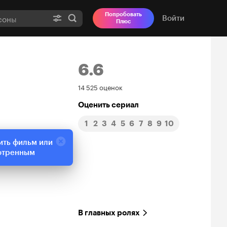
Попробовать
Войти
Плюс
6.6
Рейтинг
14 525 оценок
Кинопоиска
Оценить сериал
1
2
3
4
5
6
7
8
9
10
6.6
ить фильм или
отренным
В главных ролях