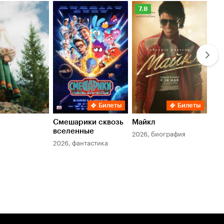
Рейтинг
Ре
7.8
6.
Кинопоиска
Ки
7.8
6.
Билеты
Билеты
Смешарики сквозь
Майкл
Зл
вселенные
мер
2026, биография
2026, фантастика
202