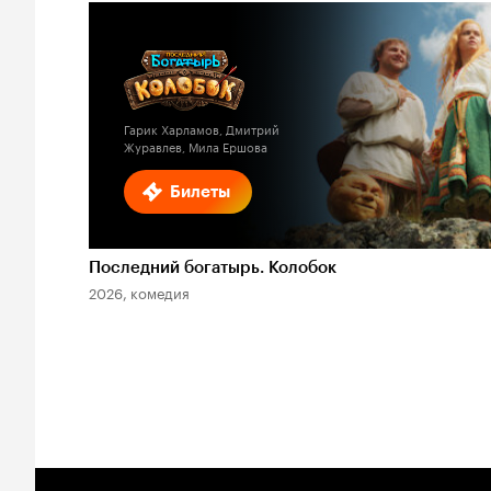
Гарик Харламов, Дмитрий
Журавлев, Мила Ершова
Билеты
Последний богатырь. Колобок
2026, комедия