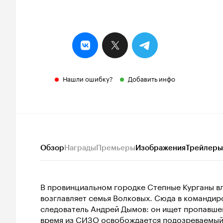
Нашли ошибку?
Добавить инфо
Обзор
Награды
Премьеры
Изображения
Трейлеры
В провинциальном городке Степные Курганы в
возглавляет семья Волковых. Сюда в команди
следователь Андрей Дымов: он ищет пропавшег
время из СИЗО освобождается подозреваемый в