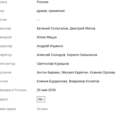
рана
Россия
нр
драма
,
криминал
оган
—
жиссер
Евгений Сологалов
,
Дмитрий Матов
енарий
Юлия Мацук
одюсер
Андрей Ищенко
ератор
Алексей Солодов
,
Кирилл Сальников
мпозитор
Святослав Курашов
дожник
Антон Берман
,
Михаил Карягин
,
Ксения Орлова
нтаж
Ксения Бурдинова
,
Владимир Кочетов
емьера в России
25 мая 2016
зраст
16+
емя серии
24 мин