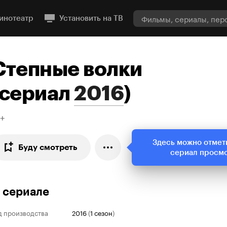
инотеатр
Установить на ТВ
Степные волки
сериал
2016
)
6+
Здесь можно отмет
Буду смотреть
сериал просм
 сериале
д производства
2016
(
1 сезон
)