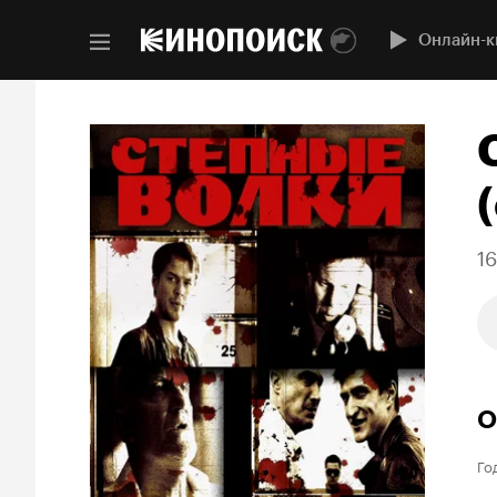
Онлайн-к
(
1
О
Го