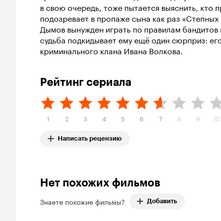
в свою очередь, тоже пытается выяснить, кто
подозревает в пропаже сына как раз «Степных 
Дымов вынужден играть по правилам бандитов 
судьба подкидывает ему ещё один сюрприз: его
криминального клана Ивана Волкова.
Рейтинг сериала
1
2
3
4
5
6
7
8
9
10
Написать рецензию
Нет похожих фильмов
Знаете похожие фильмы?
Добавить