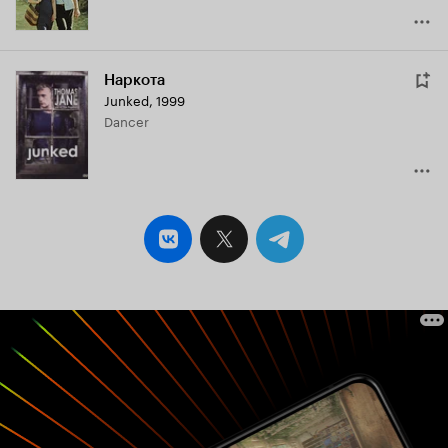
Наркота
Junked
,
1999
Dancer