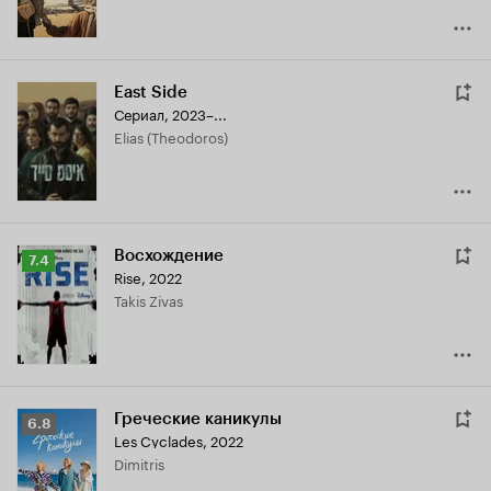
East Side
Сериал, 2023–...
Elias (Theodoros)
Восхождение
Рейтинг
7.4
Rise
,
2022
Кинопоиска
Takis Zivas
7.4
Греческие каникулы
Рейтинг
6.8
Les Cyclades
,
2022
Кинопоиска
Dimitris
6.8