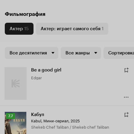
Фильмография
Актер
15
Актер: играет самого себя
1
Все десятилетия
Все жанры
Сортировка
Be a good girl
Edgar
Кабул
Рейтинг
7.7
Kabul
,
Мини-сериал, 2025
Кинопоиска
Shekeb Chef Taliban / Shekeb chef Taliban
7.7