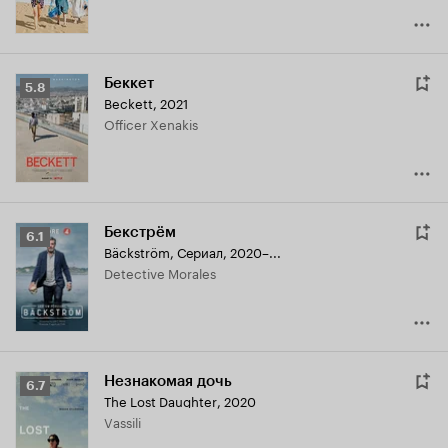
Беккет
Рейтинг
5.8
Beckett
,
2021
Кинопоиска
Officer Xenakis
5.8
Бекстрём
Рейтинг
6.1
Bäckström
,
Сериал, 2020–...
Кинопоиска
Detective Morales
6.1
Незнакомая дочь
Рейтинг
6.7
The Lost Daughter
,
2020
Кинопоиска
Vassili
6.7