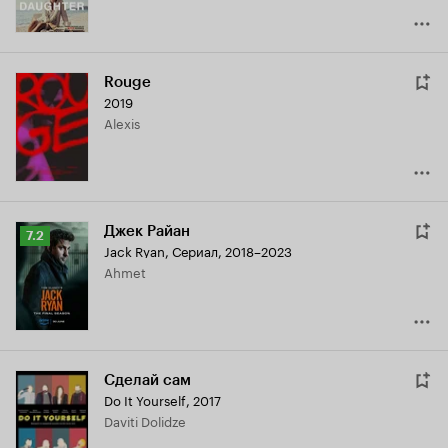
Rouge
2019
Alexis
Джек Райан
Рейтинг
7.2
Jack Ryan
,
Сериал, 2018–2023
Кинопоиска
Ahmet
7.2
Сделай сам
Do It Yourself
,
2017
Daviti Dolidze