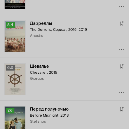
Дарреллы
Рейтинг
8.4
The Durrells
,
Сериал, 2016–2019
Кинопоиска
Anestis
8.4
Шевалье
Рейтинг
6.0
Chevalier
,
2015
Кинопоиска
Giorgos
6.0
Перед полуночью
Рейтинг
7.6
Before Midnight
,
2013
Кинопоиска
Stefanos
7.6