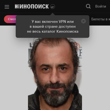
Войти
Онлайн-кинотеатр
Билеты в 
Смотреть кино
У вас включен VPN или
в вашей стране доступен
не весь каталог Кинопоиска