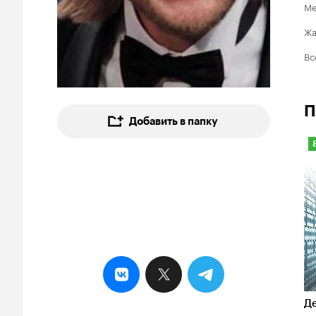
Ме
Ж
Вс
П
Добавить в папку
8
Д