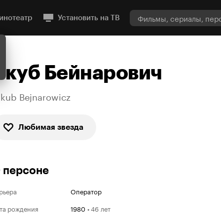
инотеатр
Установить на ТВ
Якуб Бейнарович
akub Bejnarowicz
Любимая звезда
 персоне
рьера
Оператор
та рождения
1980
•
46 лет