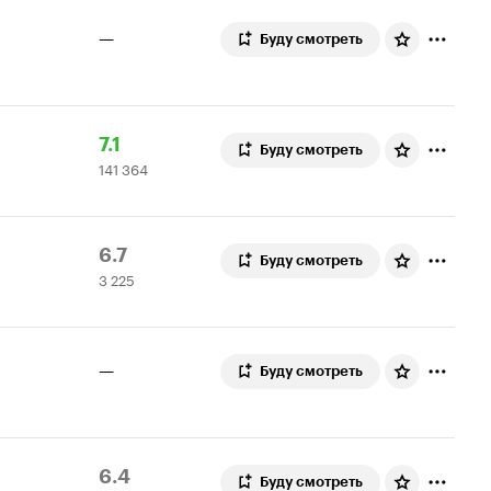
топ
250
—
Буду смотреть
Рейтинг
141
7.1
Буду смотреть
141 364
Кинопоиска
364
7.1
оценки
Рейтинг
3
6.7
Буду смотреть
3 225
Кинопоиска
225
6.7
оценок
—
Буду смотреть
Рейтинг
2
6.4
Буду смотреть