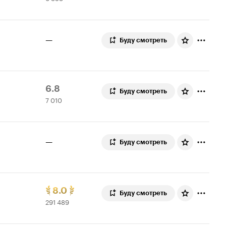
5.1
оценок
—
Буду смотреть
Рейтинг
7
6.8
Буду смотреть
7 010
Кинопоиска
010
6.8
оценок
—
Буду смотреть
Рейтинг
291
8.0
Буду смотреть
291 489
Кинопоиска
489
8.0.
оценок