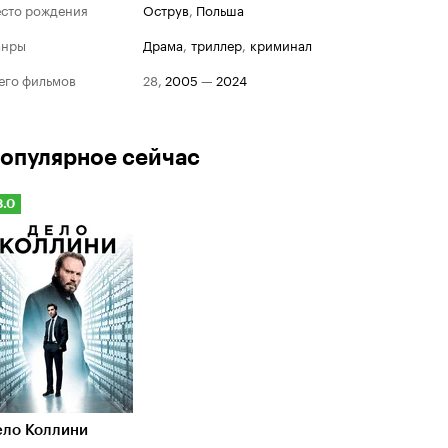
сто рождения
Острув
,
Польша
анры
драма
,
триллер
,
криминал
его фильмов
28
,
2005
—
2024
опулярное сейчас
Рейтинг
8.0
Кинопоиска
.0
ело Коллини