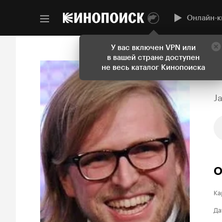
Онлайн-к
У вас включен VPN или
в вашей стране доступен
не весь каталог Кинопоиска
J
О
Ка
Да