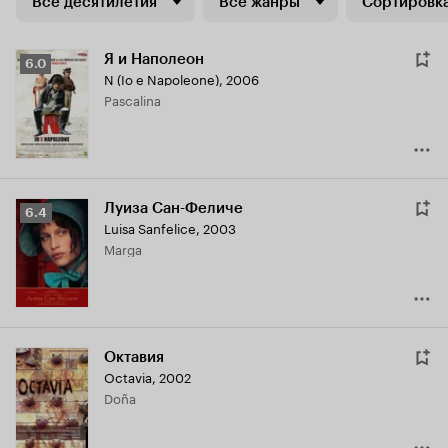
Все десятилетия
Все жанры
Сортировка
Я и Наполеон
Рейтинг
6.0
N (Io e Napoleone)
,
2006
Кинопоиска
Pascalina
6.0
Луиза Сан-Феличе
Рейтинг
6.4
Luisa Sanfelice
,
2003
Кинопоиска
Marga
6.4
Октавия
Octavia
,
2002
Doña