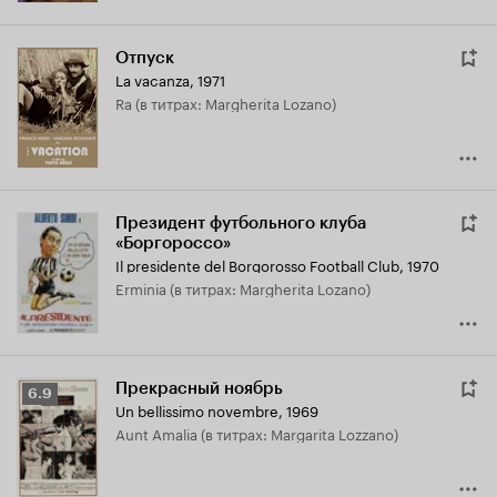
Отпуск
La vacanza
,
1971
Ra (в титрах: Margherita Lozano)
Президент футбольного клуба
«Боргороссо»
Il presidente del Borgorosso Football Club
,
1970
Erminia (в титрах: Margherita Lozano)
Прекрасный ноябрь
Рейтинг
6.9
Un bellissimo novembre
,
1969
Кинопоиска
Aunt Amalia (в титрах: Margarita Lozzano)
6.9