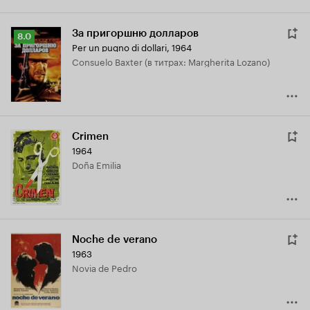
За пригоршню долларов
Рейтинг
8.0
Per un pugno di dollari
,
1964
Кинопоиска
Consuelo Baxter (в титрах: Margherita Lozano)
8.0
Crimen
1964
Doña Emilia
Noche de verano
1963
Novia de Pedro