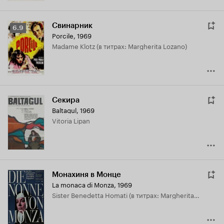
Свинарник
Рейтинг
6.9
Porcile
,
1969
Кинопоиска
Madame Klotz (в титрах: Margherita Lozano)
6.9
Секира
Baltagul
,
1969
Vitoria Lipan
Монахиня в Монце
La monaca di Monza
,
1969
Sister Benedetta Homati (в титрах: Margherita Lozano)