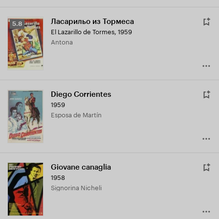
Ласарильо из Тормеса
Рейтинг
5.8
El Lazarillo de Tormes
,
1959
Кинопоиска
Antona
5.8
Diego Corrientes
1959
Esposa de Martín
Giovane canaglia
1958
signorina Nicheli