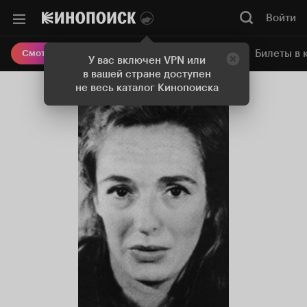
Войти
Онлайн-кинотеатр
Билеты в 
Смотреть кино
У вас включен VPN или
в вашей стране доступен
не весь каталог Кинопоиска