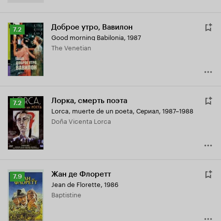
Доброе утро, Вавилон
Рейтинг
7.2
Good morning Babilonia
,
1987
Кинопоиска
The Venetian
7.2
Лорка, смерть поэта
Рейтинг
7.2
Lorca, muerte de un poeta
,
Сериал, 1987–1988
Кинопоиска
Doña Vicenta Lorca
7.2
Жан де Флоретт
Рейтинг
7.9
Jean de Florette
,
1986
Кинопоиска
Baptistine
7.9