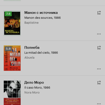
Манон с источника
Рейтинг
7.8
Manon des sources
,
1986
Кинопоиска
Baptistine
7.8
Полнеба
Рейтинг
5.8
La mitad del cielo
,
1986
Кинопоиска
Abuela
5.8
Дело Моро
Il caso Moro
,
1986
Nora Moro