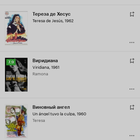
Тереза де Хесус
Teresa de Jesús
,
1962
Виридиана
Рейтинг
7.9
Viridiana
,
1961
Кинопоиска
Ramona
7.9
Виновный ангел
Un ángel tuvo la culpa
,
1960
Teresa