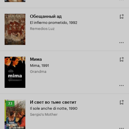
Обещанный ад
El infierno prometido
,
1992
Remedios Luz
Мима
Mima
,
1991
Grandma
И свет во тьме светит
Рейтинг
7.1
Il sole anche di notte
,
1990
Кинопоиска
Sergio's Mother
7.1