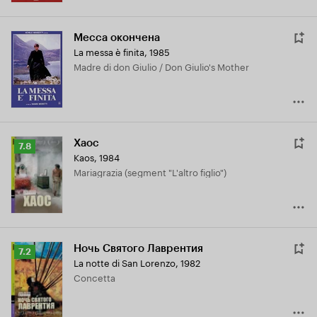
Месса окончена
La messa è finita
,
1985
Madre di don Giulio / Don Giulio's Mother
Хаос
Рейтинг
7.8
Kaos
,
1984
Кинопоиска
Mariagrazia (segment "L'altro figlio")
7.8
Ночь Святого Лаврентия
Рейтинг
7.2
La notte di San Lorenzo
,
1982
Кинопоиска
Concetta
7.2