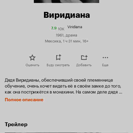
Виридиана
Viridiana
10K
Рейтинг
7.9
Кинопоиска
1961, драма
7.9
Мексика, 1 ч 31 мин, 16+
Оценить
Буду смотреть
Добавить
Еще
Дядя Виридианы, обеспечивший своей племяннице 
обучение, очень хочет видеть её в своём замке до того, 
как она пострижётся в монахини. На самом деле дядя 
давно влюблён в свою племянницу. Эта страсть так 
Полное описание
потрясает Виридиану, что она принимает решение 
не возвращаться в монастырь.
Трейлер