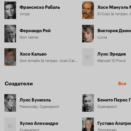
Франсиско Рабаль
Хосе Мануэль 
Jorge
Фернандо Рей
Виктория Дзин
Don Jaime
Lucia
Хосе Кальво
Луис Эредия
Don Amalio (в титрах: Jose Calvo)
Manuel 'El Poca'
Создатели
Все
Луис Бунюэль
Бенито Перес 
Режиссёр, Сценарист
Сценарист
Хулио Алехандро
Густаво Алатри
Сценарист
Продюсер