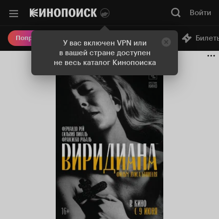
Войти
Онлайн-кинотеатр
Билет
Попробовать Плюс
У вас включен VPN или
в вашей стране доступен
не весь каталог Кинопоиска