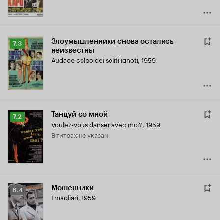
Злоумышленники снова остались
Рейтинг
7.3
неизвестны
Кинопоиска
Audace colpo dei soliti ignoti
,
1959
7.3
Танцуй со мной
Рейтинг
7.2
Voulez-vous danser avec moi?
,
1959
Кинопоиска
в титрах не указан
7.2
Мошенники
Рейтинг
6.4
I magliari
,
1959
Кинопоиска
6.4