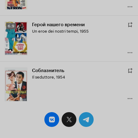
Герой нашего времени
Рейтинг
6.9
Un eroe dei nostri tempi
,
1955
Кинопоиска
6.9
Соблазнитель
Il seduttore
,
1954