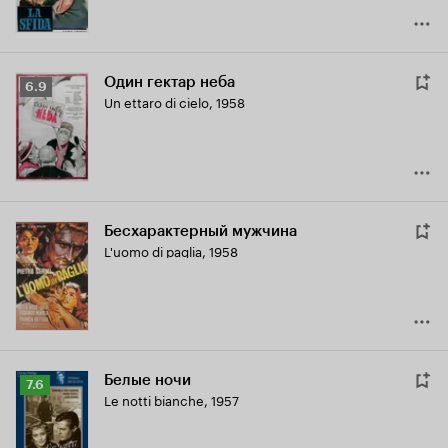
Один гектар неба
Рейтинг
6.9
Un ettaro di cielo
,
1958
Кинопоиска
6.9
Бесхарактерный мужчина
L'uomo di paglia
,
1958
Белые ночи
Рейтинг
7.6
Le notti bianche
,
1957
Кинопоиска
7.6