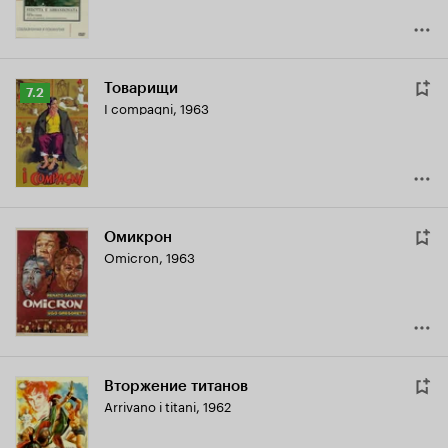
Товарищи
Рейтинг
7.2
I compagni
,
1963
Кинопоиска
7.2
Омикрон
Omicron
,
1963
Вторжение титанов
Arrivano i titani
,
1962