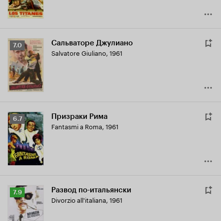
Сальваторе Джулиано
Рейтинг
7.0
Salvatore Giuliano
,
1961
Кинопоиска
7.0
Призраки Рима
Рейтинг
6.7
Fantasmi a Roma
,
1961
Кинопоиска
6.7
Развод по-итальянски
Рейтинг
7.9
Divorzio all'italiana
,
1961
Кинопоиска
7.9