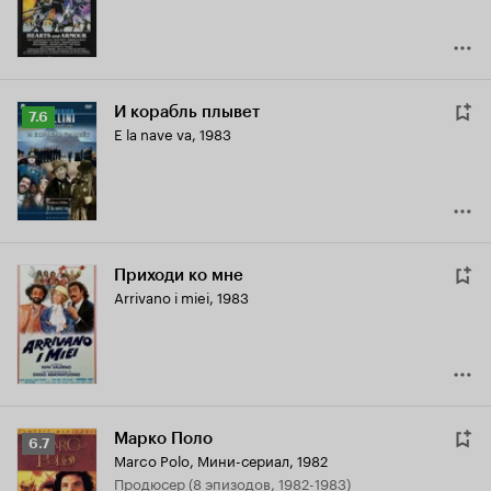
И корабль плывет
Рейтинг
7.6
E la nave va
,
1983
Кинопоиска
7.6
Приходи ко мне
Arrivano i miei
,
1983
Марко Поло
Рейтинг
6.7
Marco Polo
,
Мини-сериал, 1982
Кинопоиска
продюсер (8 эпизодов, 1982-1983)
6.7