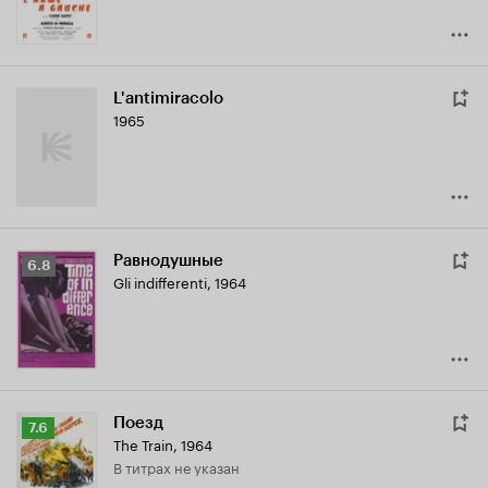
L'antimiracolo
1965
Равнодушные
Рейтинг
6.8
Gli indifferenti
,
1964
Кинопоиска
6.8
Поезд
Рейтинг
7.6
The Train
,
1964
Кинопоиска
в титрах не указан
7.6