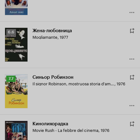
Жена-любовница
Рейтинг
6.6
Mogliamante
,
1977
Кинопоиска
6.6
Синьор Робинзон
Рейтинг
7.7
Il signor Robinson, mostruosa storia d'amore e d'avventure
,
1976
Кинопоиска
7.7
Кинолихорадка
Movie Rush - La febbre del cinema
,
1976