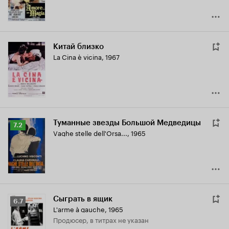
Китай близко
La Cina è vicina
,
1967
Туманные звезды Большой Медведицы
Рейтинг
7.2
Vaghe stelle dell'Orsa...
,
1965
Кинопоиска
7.2
Сыграть в ящик
Рейтинг
6.7
L'arme à gauche
,
1965
Кинопоиска
продюсер, в титрах не указан
6.7