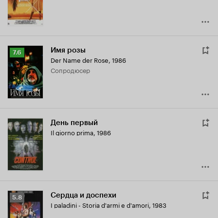
Имя розы
Рейтинг
7.6
Der Name der Rose
,
1986
Кинопоиска
сопродюсер
7.6
День первый
Il giorno prima
,
1986
Сердца и доспехи
Рейтинг
5.8
I paladini - Storia d'armi e d'amori
,
1983
Кинопоиска
5.8