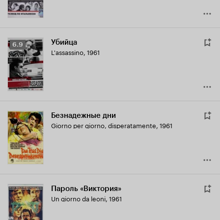
Убийца
Рейтинг
6.9
L'assassino
,
1961
Кинопоиска
6.9
Безнадежные дни
Giorno per giorno, disperatamente
,
1961
Пароль «Виктория»
Un giorno da leoni
,
1961