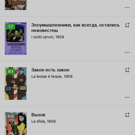
Злоумышленники, как всегда, остались
Рейтинг
7.7
неизвестны
Кинопоиска
I soliti ignoti
,
1958
7.7
Закон есть закон
Рейтинг
8.1
La legge è legge
,
1958
Кинопоиска
8.1
Вызов
Рейтинг
6.6
La sfida
,
1958
Кинопоиска
6.6