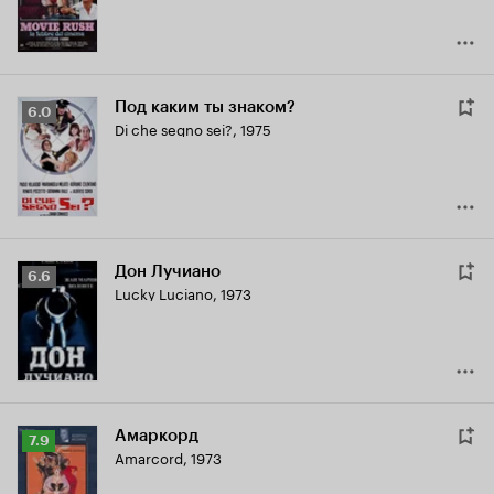
Под каким ты знаком?
Рейтинг
6.0
Di che segno sei?
,
1975
Кинопоиска
6.0
Дон Лучиано
Рейтинг
6.6
Lucky Luciano
,
1973
Кинопоиска
6.6
Амаркорд
Рейтинг
7.9
Amarcord
,
1973
Кинопоиска
7.9