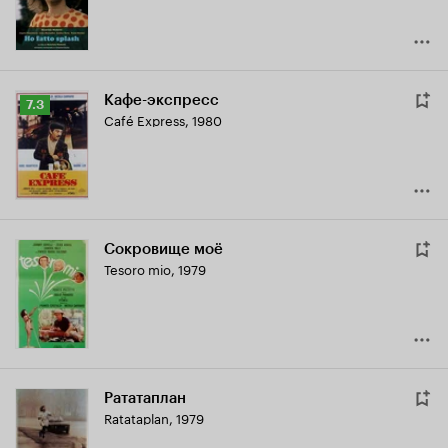
Кафе-экспресс
Рейтинг
7.3
Café Express
,
1980
Кинопоиска
7.3
Сокровище моё
Tesoro mio
,
1979
Рататаплан
Ratataplan
,
1979