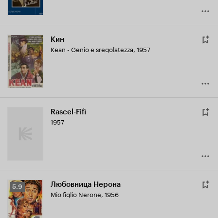
Кин
Kean - Genio e sregolatezza
,
1957
Rascel-Fifì
1957
Любовница Нерона
Рейтинг
5.9
Mio figlio Nerone
,
1956
Кинопоиска
5.9