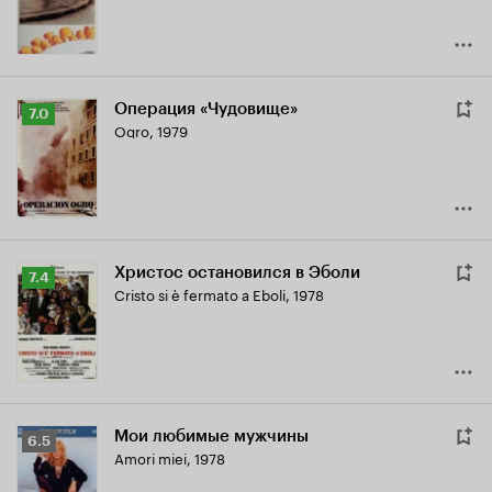
Операция «Чудовище»
Рейтинг
7.0
Ogro
,
1979
Кинопоиска
7.0
Христос остановился в Эболи
Рейтинг
7.4
Cristo si è fermato a Eboli
,
1978
Кинопоиска
7.4
Мои любимые мужчины
Рейтинг
6.5
Amori miei
,
1978
Кинопоиска
6.5