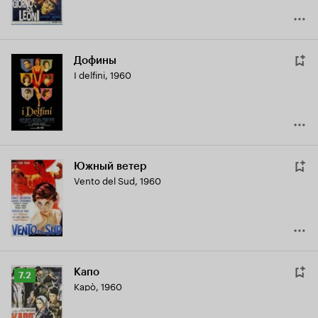
Дофины
I delfini
,
1960
Южный ветер
Vento del Sud
,
1960
Капо
Рейтинг
7.2
Kapò
,
1960
Кинопоиска
7.2