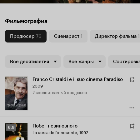
Фильмография
Продюсер
76
Сценарист
1
Директор фильма
1
Все десятилетия
Все жанры
Сортировка
Franco Cristaldi e il suo cinema Paradiso
2009
исполнительный продюсер
Побег невиновного
Рейтинг
6.9
La corsa dell'innocente
,
1992
Кинопоиска
6.9