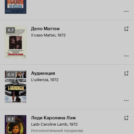
Дело Маттеи
Рейтинг
6.7
Il caso Mattei
,
1972
Кинопоиска
6.7
Аудиенция
Рейтинг
6.9
L'udienza
,
1972
Кинопоиска
6.9
Леди Каролина Лэм
Рейтинг
6.7
Lady Caroline Lamb
,
1972
Кинопоиска
исполнительный продюсер
6.7