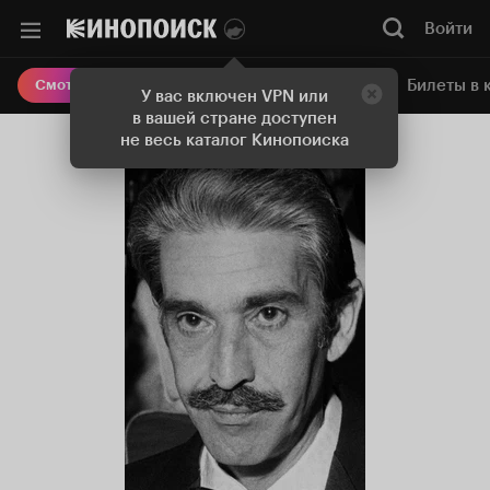
Войти
Онлайн-кинотеатр
Билеты в 
Смотреть кино
У вас включен VPN или
в вашей стране доступен
не весь каталог Кинопоиска