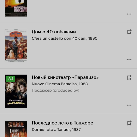
Дом с 40 собаками
C'era un castello con 40 cani
,
1990
Новый кинотеатр «Парадизо»
Рейтинг
8.1
Nuovo Cinema Paradiso
,
1988
Кинопоиска
продюсер (produced by)
8.1
Последнее лето в Танжере
Dernier été à Tanger
,
1987