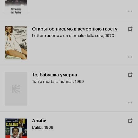
Открытое письмо в вечернюю газету
Lettera aperta a un giornale della sera
,
1970
То, бабушка умерла
Toh è morta la nonna!
,
1969
Алиби
L'alibi
,
1969