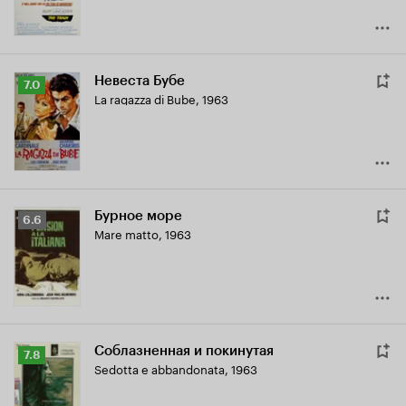
Невеста Бубе
Рейтинг
7.0
La ragazza di Bube
,
1963
Кинопоиска
7.0
Бурное море
Рейтинг
6.6
Mare matto
,
1963
Кинопоиска
6.6
Соблазненная и покинутая
Рейтинг
7.8
Sedotta e abbandonata
,
1963
Кинопоиска
7.8