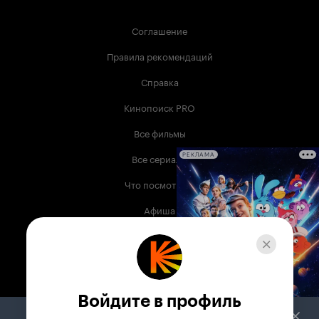
Соглашение
Правила рекомендаций
Справка
Кинопоиск PRO
Все фильмы
Все сериалы
РЕКЛАМА
Что посмотреть
Афиша
Музыка
Телепрограмма
Книги
Войдите в профиль
Служба поддержки