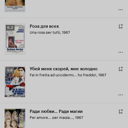
Роза для всех
Рейтинг
6.2
Una rosa per tutti
,
1967
Кинопоиска
6.2
Убей меня скорей, мне холодно
Рейтинг
5.6
Fai in fretta ad uccidermi... ho freddo!
,
1967
Кинопоиска
5.6
Ради любви... Ради магии
Per amore... per magia...
,
1967