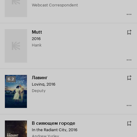
Webcast Correspondent
Mutt
2016
Hank
Лавинг
Рейтинг
6.2
Loving
,
2016
Кинопоиска
Deputy
6.2
В сияющем городе
In the Radiant City
,
2016
Andrew Yurley