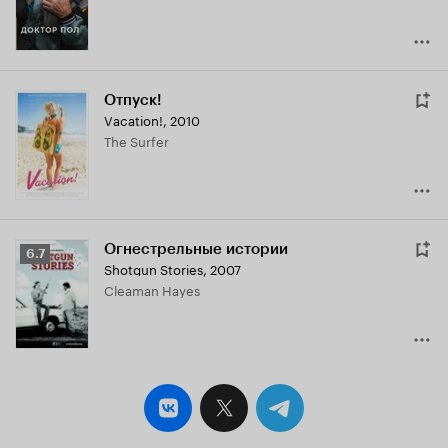
Отпуск!
Vacation!
,
2010
The Surfer
Огнестрельные истории
Рейтинг
6.7
Shotgun Stories
,
2007
Кинопоиска
Cleaman Hayes
6.7