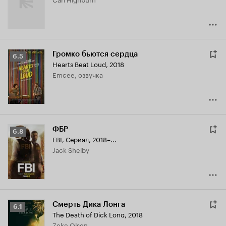
Громко бьются сердца
Рейтинг
6.5
Hearts Beat Loud
,
2018
Кинопоиска
Emcee, озвучка
6.5
ФБР
Рейтинг
6.8
FBI
,
Сериал, 2018–...
Кинопоиска
Jack Shelby
6.8
Смерть Дика Лонга
Рейтинг
6.1
The Death of Dick Long
,
2018
Кинопоиска
Zeke Olsen