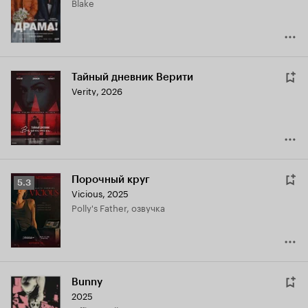
Blake
6.6
Тайный дневник Верити
Verity
,
2026
Порочный круг
Рейтинг
5.3
Vicious
,
2025
Кинопоиска
Polly's Father, озвучка
5.3
Bunny
2025