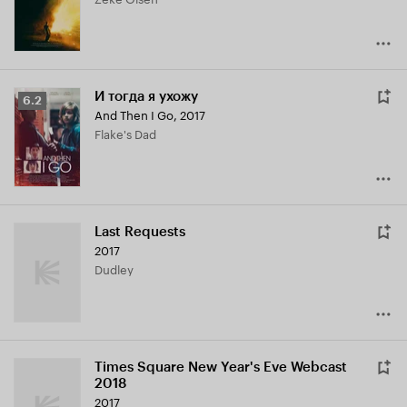
6.1
И тогда я ухожу
Рейтинг
6.2
And Then I Go
,
2017
Кинопоиска
Flake's Dad
6.2
Last Requests
2017
Dudley
Times Square New Year's Eve Webcast
2018
2017