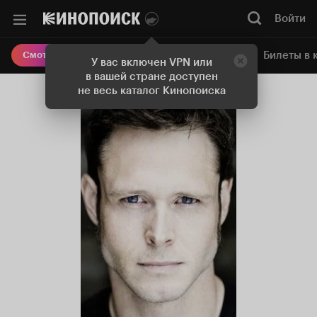
Войти
Онлайн-кинотеатр
Билеты в 
Смотреть кино
У вас включен VPN или
в вашей стране доступен
не весь каталог Кинопоиска