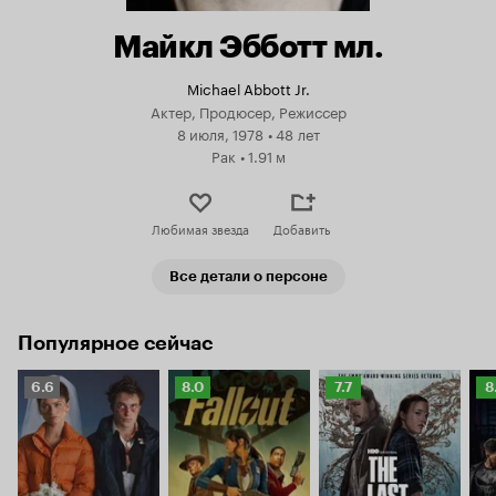
Майкл Эбботт мл.
Michael Abbott Jr.
Актер, Продюсер, Режиссер
8 июля, 1978
•
48 лет
Рак
•
1.91 м
Любимая звезда
Добавить
Все детали о персоне
Популярное сейчас
Рейтинг
Рейтинг
Рейтинг
Р
6.6
8.0
7.7
8
Кинопоиска
Кинопоиска
Кинопоиска
К
6.6
8.0
7.7
8.