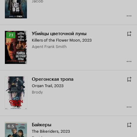
Jacob
7.7
Убийцы цветочной луны
Рейтинг
7.1
Killers of the Flower Moon
,
2023
Кинопоиска
Agent Frank Smith
7.1
Орегонская тропа
Organ Trail
,
2023
Brody
Байкеры
Рейтинг
6.5
The Bikeriders
,
2023
Кинопоиска