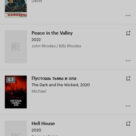
David
6.5
Peace in the Valley
2022
John Rhodes / Billy Rhodes
Пустошь тьмы и зла
Рейтинг
5.7
The Dark and the Wicked
,
2020
Кинопоиска
Michael
5.7
Hell House
2020
Percy Lefarge