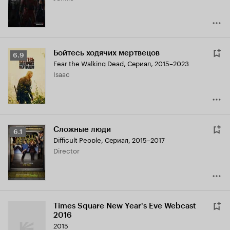
Бойтесь ходячих мертвецов
Рейтинг
6.9
Fear the Walking Dead
,
Сериал, 2015–2023
Кинопоиска
Isaac
6.9
Сложные люди
Рейтинг
6.1
Difficult People
,
Сериал, 2015–2017
Кинопоиска
Director
6.1
Times Square New Year's Eve Webcast
2016
2015