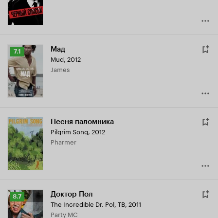
Мад
Рейтинг
7.1
Mud
,
2012
Кинопоиска
James
7.1
Песня паломника
Pilgrim Song
,
2012
Pharmer
Доктор Пол
Рейтинг
8.7
The Incredible Dr. Pol
,
ТВ, 2011
Кинопоиска
Party MC
8.7