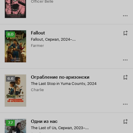
Officer Belle
Fallout
Рейтинг
8.0
Fallout
,
Сериал, 2024–...
Кинопоиска
Farmer
8.0
Ограбление по-аризонски
Рейтинг
6.6
The Last Stop in Yuma County
,
2024
Кинопоиска
Charlie
6.6
Одни из нас
Рейтинг
7.7
The Last of Us
,
Сериал, 2023–...
Кинопоиска