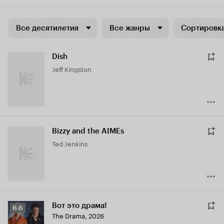
Все десятилетия
Все жанры
Сортировка
Dish
Jeff Kingston
Bizzy and the AIMEs
Ted Jenkins
Вот это драма!
Рейтинг
6.6
The Drama
,
2026
Кинопоиска