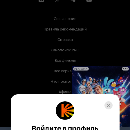
Соглашение
Правила рекомендаций
Справка
Кинопоиск PRO
Все фильмы
Все сериалы
РЕКЛАМА
Что посмотреть
Афиша
Музыка
Телепрограмма
Книги
Войдите в профиль