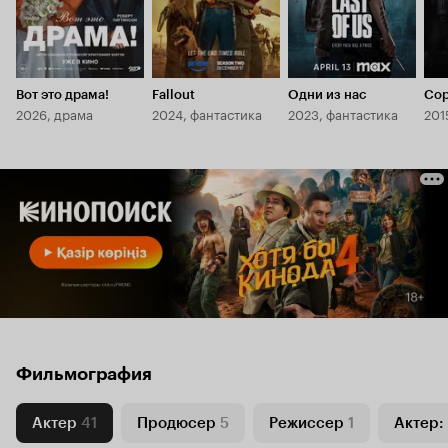
Вот это драма!
Fallout
Одни из нас
Сор
2026, драма
2024, фантастика
2023, фантастика
201
Фильмография
Актер
41
Продюсер
5
Режиссер
1
Актер: 