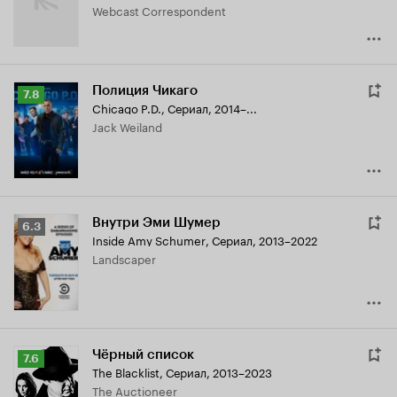
Webcast Correspondent
Полиция Чикаго
Рейтинг
7.8
Chicago P.D.
,
Сериал, 2014–...
Кинопоиска
Jack Weiland
7.8
Внутри Эми Шумер
Рейтинг
6.3
Inside Amy Schumer
,
Сериал, 2013–2022
Кинопоиска
Landscaper
6.3
Чёрный список
Рейтинг
7.6
The Blacklist
,
Сериал, 2013–2023
Кинопоиска
The Auctioneer
7.6