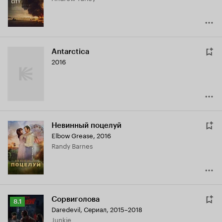
Antarctica
2016
Невинный поцелуй
Elbow Grease
,
2016
Randy Barnes
Сорвиголова
Рейтинг
8.1
Daredevil
,
Сериал, 2015–2018
Кинопоиска
Junkie
8.1