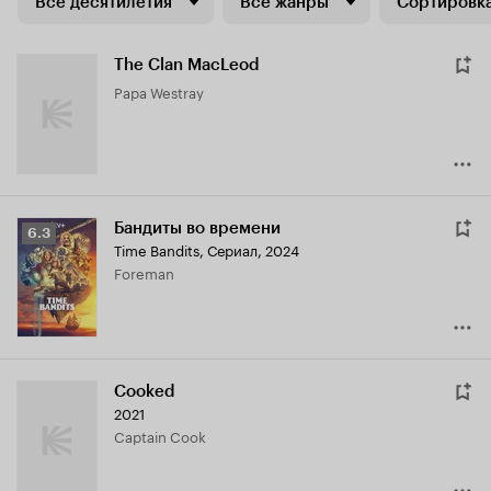
Все десятилетия
Все жанры
Сортировка
The Clan MacLeod
Papa Westray
Бандиты во времени
Рейтинг
6.3
Time Bandits
,
Сериал, 2024
Кинопоиска
Foreman
6.3
Cooked
2021
Captain Cook