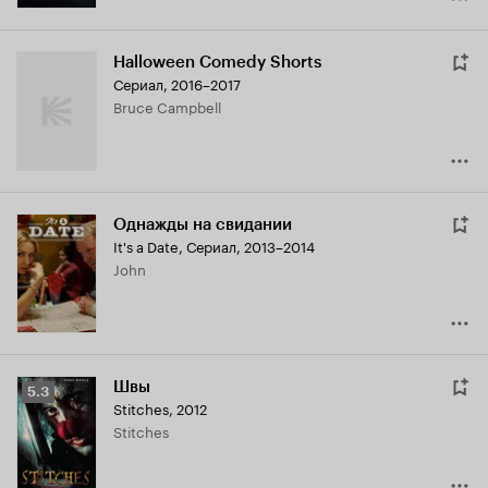
Halloween Comedy Shorts
Сериал, 2016–2017
Bruce Campbell
Однажды на свидании
It's a Date
,
Сериал, 2013–2014
John
Швы
Рейтинг
5.3
Stitches
,
2012
Кинопоиска
Stitches
5.3