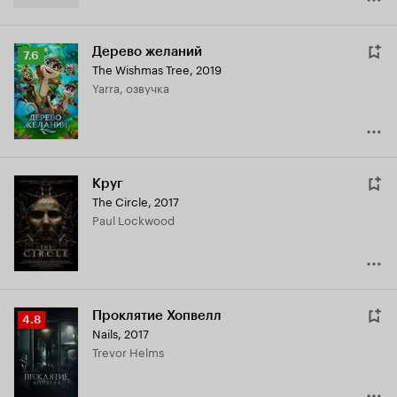
Дерево желаний
Рейтинг
7.6
The Wishmas Tree
,
2019
Кинопоиска
Yarra, озвучка
7.6
Круг
The Circle
,
2017
Paul Lockwood
Проклятие Хопвелл
Рейтинг
4.8
Nails
,
2017
Кинопоиска
Trevor Helms
4.8