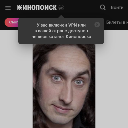
Войти
Онлайн-кинотеатр
Билеты в 
Смотреть кино
У вас включен VPN или
в вашей стране доступен
не весь каталог Кинопоиска