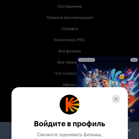
Соглашение
Правила рекомендаций
Справка
Кинопоиск PRO
Все фильмы
Все сериалы
РЕКЛАМА
Что посмотреть
Афиша
Музыка
Телепрограмма
Книги
Войдите в профиль
Служба поддержки
Сможете оценивать фильмы,
