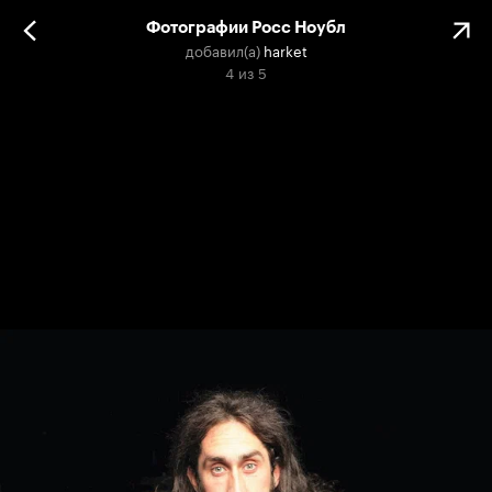
Фотографии Росс Ноубл
добавил(а)
harket
4
из
5