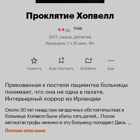
Проклятие Хопвелл
Nails
9K
Рейтинг
4.8
Кинопоиска
2017, ужасы, детектив
4.8
Ирландия, 1 ч 25 мин, 18+
Оценить
Буду смотреть
Добавить
Еще
Прикованная к постели пациентка больницы 
понимает, что она не одна в палате. 
Интерьерный хоррор из Ирландии
Около 30 лет назад при загадочных обстоятельствах в 
больнице Хопвелл были убиты пять детей... После 
автокатастрофы именно в эту больницу попадает Дана. 
Она убеждена, что в своей больничной палате она не одна. 
Полное описание
Ей предстоит узнать страшные тайны, которые много лет ​