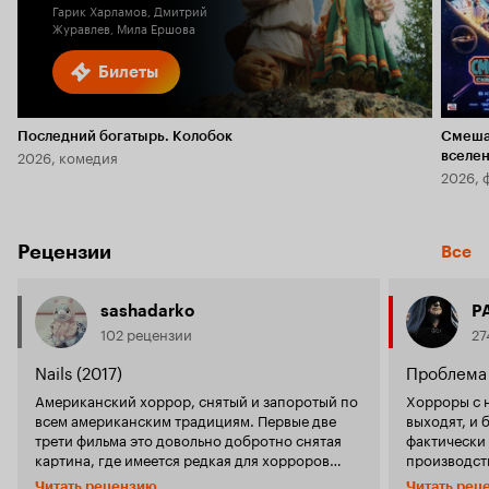
Гарик Харламов, Дмитрий
Журавлев, Мила Ершова
Билеты
Последний богатырь. Колобок
Смеша
2026, комедия
вселе
2026, 
Рецензии
Все
sashadarko
P
102 рецензии
27
Nails (2017)
Проблема 
Американский хоррор, снятый и запоротый по
Хорроры с 
всем американским традициям. Первые две
выходят, и 
трети фильма это довольно добротно снятая
фактически
картина, где имеется редкая для хорроров
производст
завязка - главная героиня здесь попала в
удачном сте
Читать рецензию
Читать рец