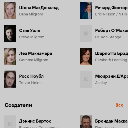
Шона МакДональд
Ричард Фостер
Dana Milgrom
Eric Nilsson / Nails
Стив Уолл
Роберт О’Мэхо
Steve Milgrom
Dr. Ron Stengel
Леа Макнамара
Шарлотта Брэ
Gemma Milgrom
Elizabeth Leaming
Росс Ноубл
Мюирэнн Д’Ар
Trevor Helms
Ashley
Создатели
Все
Дэннис Барток
Брендан Макка
Режиссёр, Сценарист
Продюсер