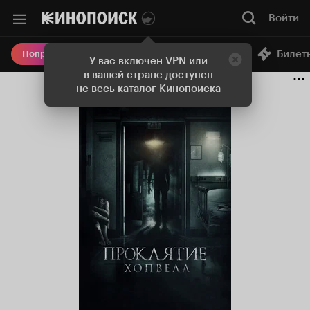
Войти
Онлайн-кинотеатр
Билет
Попробовать Плюс
У вас включен VPN или
в вашей стране доступен
не весь каталог Кинопоиска