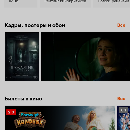
4.8
IMDb
Рейтинг кинокритиков
Полож. рецензии
Кадры, постеры и обои
Все
Билеты в кино
Все
Рейт
6.1
Рейтинг
2.3
Кино
Кинопоиска
6.1
2.3