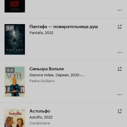
Пантафа — пожирательница душ
Рейтинг
5.0
Pantafa
,
2022
Кинопоиска
5.0
Синьора Вольпе
Рейтинг
6.5
Signora Volpe
,
Сериал, 2022–...
Кинопоиска
Padre Guiliano
6.5
Астольфо
Astolfo
,
2022
Carabiniere