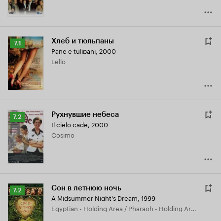
Хлеб и тюльпаны
Рейтинг
7.1
Pane e tulipani
,
2000
Кинопоиска
Lello
7.1
Рухнувшие небеса
Рейтинг
7.2
Il cielo cade
,
2000
Кинопоиска
Cosimo
7.2
Сон в летнюю ночь
Рейтинг
7.2
A Midsummer Night's Dream
,
1999
Кинопоиска
Egyptian - Holding Area / Pharaoh - Holding Area
7.2