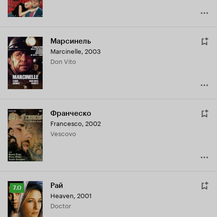
Марсинель
Marcinelle
,
2003
Don Vito
Франческо
Francesco
,
2002
Vescovo
Рай
Рейтинг
7.0
Heaven
,
2001
Кинопоиска
Doctor
7.0