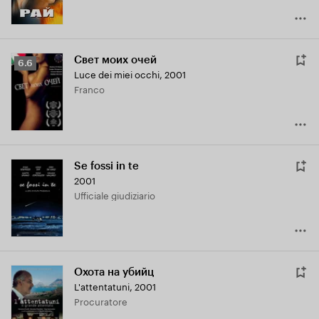
Свет моих очей
Рейтинг
6.6
Luce dei miei occhi
,
2001
Кинопоиска
Franco
6.6
Se fossi in te
2001
Ufficiale giudiziario
Охота на убийц
L'attentatuni
,
2001
Procuratore