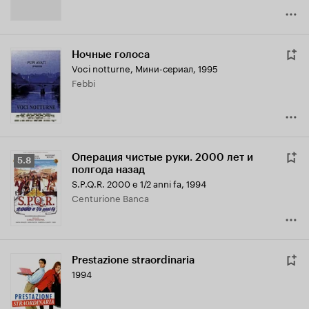
Ночные голоса
Voci notturne
,
Мини-сериал, 1995
Febbi
Операция чистые руки. 2000 лет и
Рейтинг
5.8
полгода назад
Кинопоиска
S.P.Q.R. 2000 e 1/2 anni fa
,
1994
5.8
Centurione Banca
Prestazione straordinaria
1994