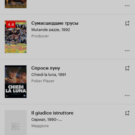
Сумасшедшие трусы
Рейтинг
4.8
Mutande pazze
,
1992
Кинопоиска
Producer
4.8
Спроси луну
Chiedi la luna
,
1991
Poker Player
Il giudice istruttore
Сериал, 1990–...
Maggiore