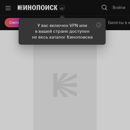
Войти
Онлайн-кинотеатр
Билеты в 
Смотреть кино
У вас включен VPN или
в вашей стране доступен
не весь каталог Кинопоиска