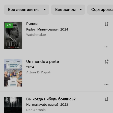
Все десятилетия
Все жанры
Сортировка
Рипли
Рейтинг
7.9
Ripley
,
Мини-сериал, 2024
Кинопоиска
Watchmaker
7.9
Un mondo a parte
2024
Attore Di Popoli
Вы когда-нибудь боялись?
Hai mai avuto paura?
,
2023
Don Antonio