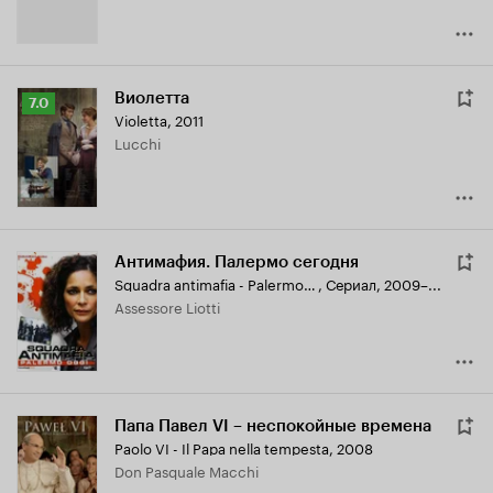
Виолетта
Рейтинг
7.0
Violetta
,
2011
Кинопоиска
Lucchi
7.0
Антимафия. Палермо сегодня
Squadra antimafia - Palermo oggi
,
Сериал, 2009–...
assessore Liotti
Папа Павел VI – неспокойные времена
Paolo VI - Il Papa nella tempesta
,
2008
Don Pasquale Macchi