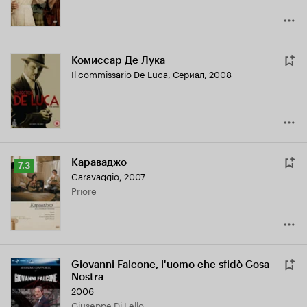
Комиссар Де Лука
Il commissario De Luca
,
Сериал, 2008
Караваджо
Рейтинг
7.3
Caravaggio
,
2007
Кинопоиска
Priore
7.3
Giovanni Falcone, l'uomo che sfidò Cosa
Nostra
2006
Giuseppe Di Lello