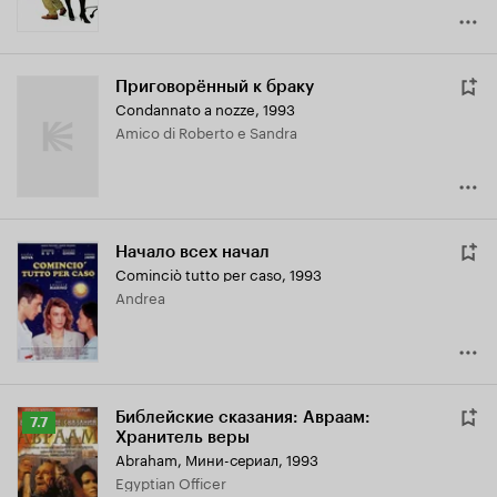
Приговорённый к браку
Condannato a nozze
,
1993
Amico di Roberto e Sandra
Начало всех начал
Cominciò tutto per caso
,
1993
Andrea
Библейские сказания: Авраам:
Рейтинг
7.7
Хранитель веры
Кинопоиска
Abraham
,
Мини-сериал, 1993
7.7
Egyptian Officer