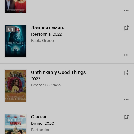
Ложная память
Рейтинг
6.1
Ipersonnia
,
2022
Кинопоиска
Paolo Greco
6.1
Unthinkably Good Things
2022
Doctor Di Grado
Святая
Divine
,
2020
Bartender