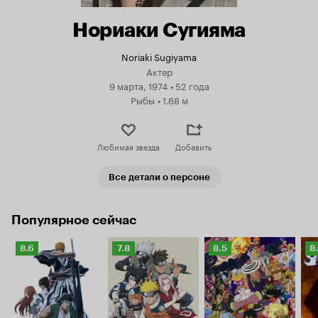
Нориаки Сугияма
Noriaki Sugiyama
Актер
9 марта, 1974
•
52 года
Рыбы
•
1.68 м
Любимая звезда
Добавить
Все детали о персоне
Популярное сейчас
Рейтинг
Рейтинг
Рейтинг
Р
8.6
7.8
8.5
8
Кинопоиска
Кинопоиска
Кинопоиска
К
8.6
7.8
8.5
8.