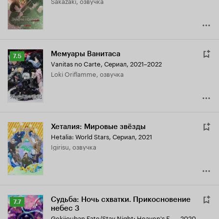
Sakazaki, озвучка
6.9
Мемуары Ванитаса
Рейтинг
7.5
Vanitas no Carte
,
Сериал, 2021–2022
Кинопоиска
Loki Oriflamme, озвучка
7.5
Хеталия: Мировые звёзды
Hetalia: World Stars
,
Сериал, 2021
Igirisu, озвучка
Судьба: Ночь схватки. Прикосновение
Рейтинг
7.7
небес 3
Кинопоиска
Gekijouban Fate/Stay Night: Heaven's Feel - III. Spring Song
,
2020