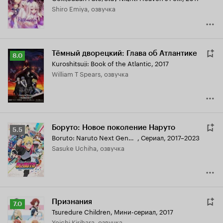
7.3
Shiro Emiya, озвучка
Тёмный дворецкий: Глава об Атлантике
Рейтинг
8.0
Kuroshitsuji: Book of the Atlantic
,
2017
Кинопоиска
William T Spears, озвучка
8.0
Боруто: Новое поколение Наруто
Рейтинг
5.5
Boruto: Naruto Next Generations
,
Сериал, 2017–2023
Кинопоиска
Sasuke Uchiha, озвучка
5.5
Признания
Рейтинг
7.0
Tsuredure Children
,
Мини-сериал, 2017
Кинопоиска
Yoichi Kirihara, озвучка