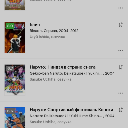
Блич
Рейтинг
8.0
Bleach
,
Сериал, 2004–2012
Кинопоиска
Uryû Ishida, озвучка
8.0
Наруто: Ниндзя в стране снега
Рейтинг
6.7
Gekijô-ban Naruto: Daikatsugeki! Yukihime ninpôchô dattebayo!!
,
2004
Кинопоиска
Sasuke Uchiha, озвучка
6.7
Наруто: Спортивный фестиваль Конохи
Рейтинг
6.6
Naruto: Dai Katsugeki!! Yuki Hime Shinobu Houjou Dattebayo! - Konoha no Sato no Dai Undoukai
,
2004
Кинопоиска
Sasuke Uchiha, озвучка
6.6