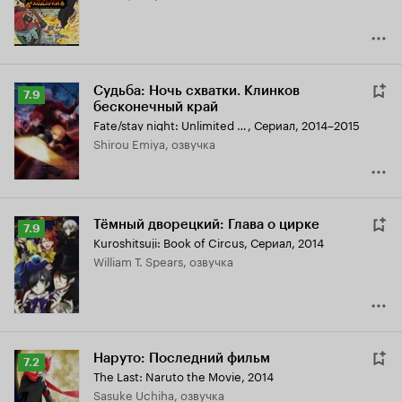
Судьба: Ночь схватки. Клинков
Рейтинг
7.9
бесконечный край
Кинопоиска
Fate/stay night: Unlimited Blade Works
,
Сериал, 2014–2015
7.9
Shirou Emiya, озвучка
Тёмный дворецкий: Глава о цирке
Рейтинг
7.9
Kuroshitsuji: Book of Circus
,
Сериал, 2014
Кинопоиска
William T. Spears, озвучка
7.9
Наруто: Последний фильм
Рейтинг
7.2
The Last: Naruto the Movie
,
2014
Кинопоиска
Sasuke Uchiha, озвучка
7.2