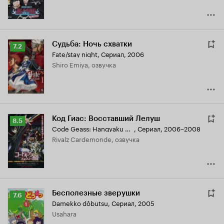
Судьба: Ночь схватки
Рейтинг
7.2
Fate/stay night
,
Сериал, 2006
Кинопоиска
Shiro Emiya, озвучка
7.2
Код Гиас: Восставший Лелуш
Рейтинг
8.5
Code Geass: Hangyaku no Lelouch
,
Сериал, 2006–2008
Кинопоиска
Rivalz Cardemonde, озвучка
8.5
Бесполезные зверушки
Рейтинг
7.6
Damekko dôbutsu
,
Сериал, 2005
Кинопоиска
Usahara
7.6