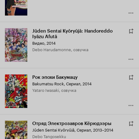
Jûden Sentai Kyôryûjâ: Handoreddo
Iyâzu Afutâ
Видео, 2014
Debo Harudamonne, озвучка
Рок эпохи Бакумацу
Bakumatsu Rock
,
Сериал, 2014
Yataro Iwasaki, озвучка
Отряд Электрозавров Кёрюдзэры
Jûden Sentai Kyôryûjâ
,
Сериал, 2013–2014
Debo Tangosekku