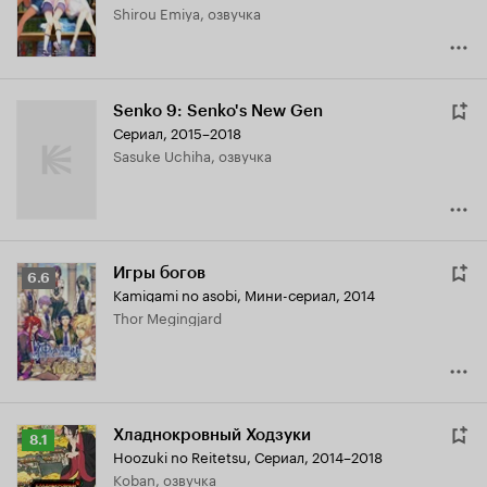
Shirou Emiya, озвучка
Senko 9: Senko's New Gen
Сериал, 2015–2018
Sasuke Uchiha, озвучка
Игры богов
Рейтинг
6.6
Kamigami no asobi
,
Мини-сериал, 2014
Кинопоиска
Thor Megingjard
6.6
Хладнокровный Ходзуки
Рейтинг
8.1
Hoozuki no Reitetsu
,
Сериал, 2014–2018
Кинопоиска
Koban, озвучка
8.1