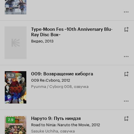
Type-Moon Fes ~10th Anniversary Blu-
Ray Disc Box~
Видео, 2013
009: Возвращение киборга
Рейтинг
6.3
009 Re:Cyborg
,
2012
Кинопоиска
Pyunma / Cyborg 008, озвучка
6.3
Наруто 9: Путь ниндзя
Рейтинг
7.9
Road to Ninja: Naruto the Movie
,
2012
Кинопоиска
Sasuke Uchiha, озвучка
7.9