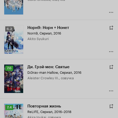
Норн9: Норн + Нонет
Рейтинг
6.2
Norn9
,
Сериал, 2016
Кинопоиска
Akito Syukuri
6.2
Ди. Грэй-мен: Святые
Рейтинг
7.6
D.Gray-man Hallow
,
Сериал, 2016
Кинопоиска
Aleister Crowley III., озвучка
7.6
Повторная жизнь
Рейтинг
7.4
ReLIFE
,
Сериал, 2016–2018
Кинопоиска
Akira Inukai, озвучка
7.4