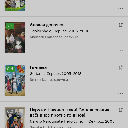
Адская девочка
Рейтинг
7.4
Jigoku shôjo
,
Сериал, 2005–2006
Кинопоиска
Mamoru Hanagasa, озвучка
7.4
Гинтама
Рейтинг
8.4
Gintama
,
Сериал, 2005–2018
Кинопоиска
Sniper Kame, озвучка
8.4
Наруто: Наконец-таки! Соревнования
Рейтинг
6.0
дзёнинов против гэнинов!
Кинопоиска
Naruto Narutimate Hero 3: Tsuini Gekitotsu! Jounin vs. Genin!! Musabetsu Dairansen Taikai Kaisai!!
,
2005
6.0
Sasuke Uchiha, озвучка