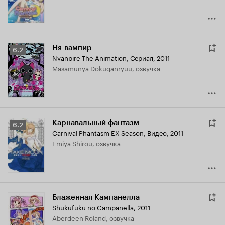
Ня-вампир
Рейтинг
6.2
Nyanpire The Animation
,
Сериал, 2011
Кинопоиска
Masamunya Dokuganryuu, озвучка
6.2
Карнавальный фантазм
Рейтинг
6.2
Carnival Phantasm EX Season
,
Видео, 2011
Кинопоиска
Emiya Shirou, озвучка
6.2
Блаженная Кампанелла
Shukufuku no Campanella
,
2011
Aberdeen Roland, озвучка