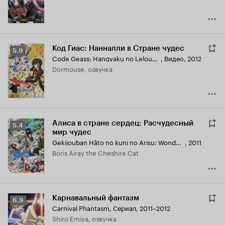
Код Гиас: Нанналли в Стране чудес
Рейтинг
5.9
Code Geass: Hangyaku no Lelouch - Nunnally in Wonderland
,
Видео, 2012
Кинопоиска
Dormouse, озвучка
5.9
Алиса в стране сердец: Расчудесный
Рейтинг
5.4
мир чудес
Кинопоиска
Gekijouban Hâto no kuni no Arisu: Wonderful Wonder World
,
2011
5.4
Boris Airay the Cheshire Cat
Карнавальный фантазм
Рейтинг
6.9
Carnival Phantasm
,
Сериал, 2011–2012
Кинопоиска
Shiro Emiya, озвучка
6.9