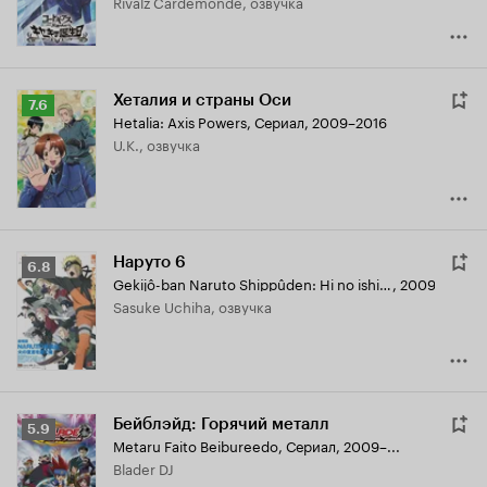
Rivalz Cardemonde, озвучка
Хеталия и страны Оси
Рейтинг
7.6
Hetalia: Axis Powers
,
Сериал, 2009–2016
Кинопоиска
U.K., озвучка
7.6
Наруто 6
Рейтинг
6.8
Gekijô-ban Naruto Shippûden: Hi no ishi wo tsugu mono
,
2009
Кинопоиска
Sasuke Uchiha, озвучка
6.8
Бейблэйд: Горячий металл
Рейтинг
5.9
Metaru Faito Beibureedo
,
Сериал, 2009–...
Кинопоиска
Blader DJ
5.9