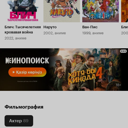
Блич: Тысячелетняя
Наруто
Ван-Пис
Бли
2002, аниме
1999, аниме
200
кровавая война
2022, аниме
Фильмография
Актер
89