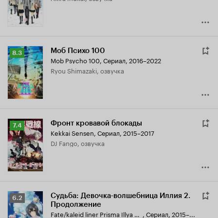
Моб Психо 100
Рейтинг
8.3
Mob Psycho 100
,
Сериал, 2016–2022
Кинопоиска
Ryou Shimazaki, озвучка
8.3
Фронт кровавой блокады
Рейтинг
7.4
Kekkai Sensen
,
Сериал, 2015–2017
Кинопоиска
DJ Fango, озвучка
7.4
Судьба: Девочка-волшебница Иллия 2.
Рейтинг
6.2
Продолжение
Кинопоиска
Fate/kaleid liner Prisma Illya 2wei! Herz!
,
Сериал, 2015–...
6.2