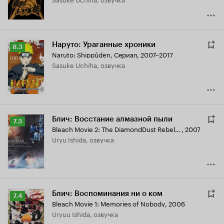
Наруто: Ураганные хроники
Рейтинг
8.3
Naruto: Shippûden
,
Сериал, 2007–2017
Кинопоиска
Sasuke Uchiha, озвучка
8.3
Блич: Восстание алмазной пыли
Рейтинг
7.3
Bleach Movie 2: The DiamondDust Rebellion - Mou Hitotsu no Hyourinmaru
,
2007
Кинопоиска
Uryu Ishida, озвучка
7.3
Блич: Воспоминания ни о ком
Рейтинг
7.4
Bleach Movie 1: Memories of Nobody
,
2006
Кинопоиска
Uryuu Ishida, озвучка
7.4