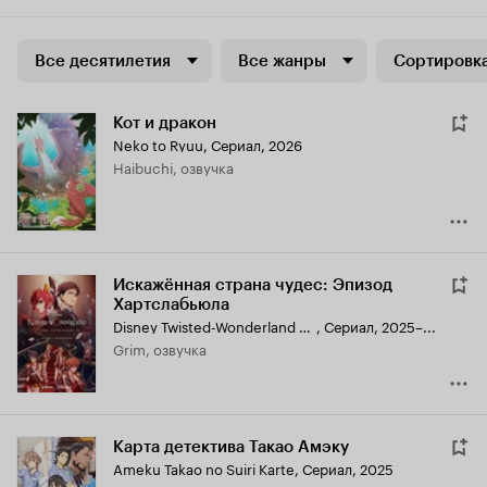
Все десятилетия
Все жанры
Сортировка
Кот и дракон
Neko to Ryuu
,
Сериал, 2026
Haibuchi, озвучка
Искажённая страна чудес: Эпизод
Хартслабьюла
Disney Twisted-Wonderland The Animation: Episode of Heartslabyul
,
Сериал, 2025–...
Grim, озвучка
Карта детектива Такао Амэку
Ameku Takao no Suiri Karte
,
Сериал, 2025