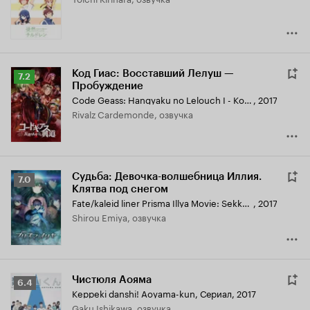
7.0
Код Гиас: Восставший Лелуш —
Рейтинг
7.2
Пробуждение
Кинопоиска
Code Geass: Hangyaku no Lelouch I - Koudou
,
2017
7.2
Rivalz Cardemonde, озвучка
Судьба: Девочка-волшебница Иллия.
Рейтинг
7.0
Клятва под снегом
Кинопоиска
Fate/kaleid liner Prisma Illya Movie: Sekka no Chikai
,
2017
7.0
Shirou Emiya, озвучка
Чистюля Аояма
Рейтинг
6.4
Keppeki danshi! Aoyama-kun
,
Сериал, 2017
Кинопоиска
Gaku Ishikawa, озвучка
6.4