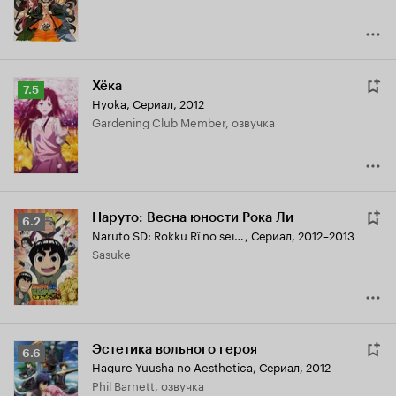
Хёка
Рейтинг
7.5
Hyoka
,
Сериал, 2012
Кинопоиска
Gardening Club Member, озвучка
7.5
Наруто: Весна юности Рока Ли
Рейтинг
6.2
Naruto SD: Rokku Rî no seishun Furu Pawâ ninden
,
Сериал, 2012–2013
Кинопоиска
Sasuke
6.2
Эстетика вольного героя
Рейтинг
6.6
Hagure Yuusha no Aesthetica
,
Сериал, 2012
Кинопоиска
Phil Barnett, озвучка
6.6