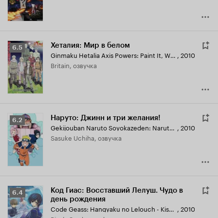
Хеталия: Мир в белом
Рейтинг
6.5
Ginmaku Hetalia Axis Powers: Paint It, White!
,
2010
Кинопоиска
Britain, озвучка
6.5
Наруто: Джинн и три желания!
Рейтинг
6.2
Gekijouban Naruto Soyokazeden: Naruto to Mashin to Mitsu no Onegai Datte ba yo!!
,
2010
Кинопоиска
Sasuke Uchiha, озвучка
6.2
Код Гиас: Восставший Лелуш. Чудо в
Рейтинг
6.4
день рождения
Кинопоиска
Code Geass: Hangyaku no Lelouch - Kiseki no Birthday
,
2010
6.4