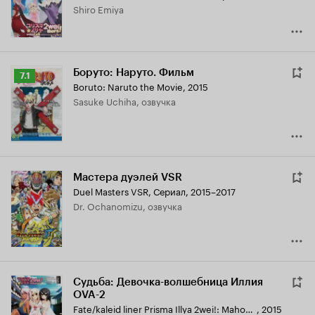
Shiro Emiya
Боруто: Наруто. Фильм
Рейтинг
7.1
Boruto: Naruto the Movie
,
2015
Кинопоиска
Sasuke Uchiha, озвучка
7.1
Мастера дуэлей VSR
Duel Masters VSR
,
Сериал, 2015–2017
Dr. Ochanomizu, озвучка
Судьба: Девочка-волшебница Иллия
OVA-2
Fate/kaleid liner Prisma Illya 2wei!: Mahou Shoujo in Onsen Ryokou
,
2015