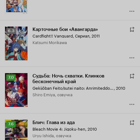
Карточные бои «Авангарда»
Рейтинг
6.3
Cardfight!! Vanguard
,
Сериал, 2011
Кинопоиска
Katsumi Morikawa
6.3
Судьба: Ночь схватки. Клинков
Рейтинг
7.0
бесконечный край
Кинопоиска
Gekijôban Feito/sutei naito: Anrimiteddo Bureido Wâkusu
,
2010
7.0
Shiro Emiya, озвучка
Блич: Глава из ада
Рейтинг
7.6
Bleach Movie 4: Jigoku-hen
,
2010
Кинопоиска
Uryu Ishida, озвучка
7.6