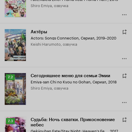
Shiro Emiya, озвучка
Актёры
Actors: Songs Connection
,
Сериал, 2019–2020
Keishi Harumoto, озвучка
Сегодняшнее меню для семьи Эмии
Рейтинг
7.2
Emiya-san Chi no Kyou no Gohan
,
Сериал, 2018
Кинопоиска
Shiro Emiya, озвучка
7.2
Судьба: Ночь схватки. Прикосновение
Рейтинг
7.3
небес
Кинопоиска
Gekijouban Fate/Stay Night: Heaven's Feel - I. Presage Flower
,
2017