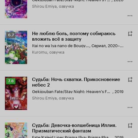
7.7
Shirou Emiya, озвучка
Не люблю боль, поэтому собираюсь
Рейтинг
6.7
вложить всё в защиту
Кинопоиска
Itai no wa Iya nano de Bougyoryoku ni Kyokufuri Shitai to Omoimasu.
,
Сериал, 2020–...
6.7
Kuromu, озвучка
Судьба: Ночь схватки. Прикосновение
Рейтинг
7.8
небес 2
Кинопоиска
Gekijouban Fate/Stay Night: Heaven's Feel - II. Lost Butterfly
,
2019
7.8
Shirou Emiya, озвучка
Судьба: Девочка-волшебница Иллия.
Призматический фантазм
Fate/Kaleid Liner Prisma Illya: Prisma Phantasm
,
2019