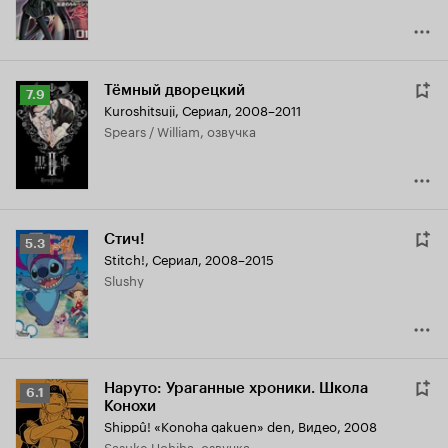
Тёмный дворецкий
Рейтинг
7.9
Kuroshitsuji
,
Сериал, 2008–2011
Кинопоиска
Spears / William, озвучка
7.9
Стич!
Рейтинг
5.3
Stitch!
,
Сериал, 2008–2015
Кинопоиска
Slushy
5.3
Наруто: Ураганные хроники. Школа
Рейтинг
6.1
Конохи
Кинопоиска
Shippû! «Konoha gakuen» den
,
Видео, 2008
6.1
Sasuke Uchiha, озвучка