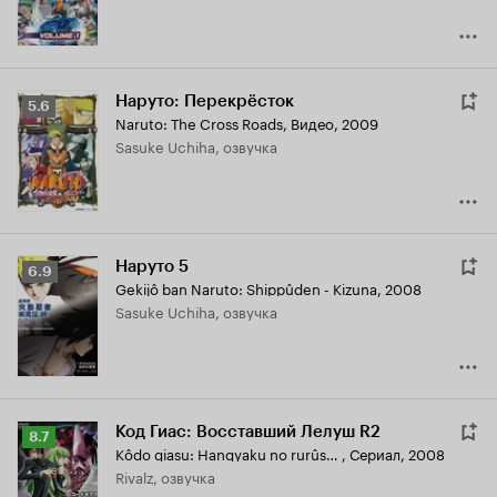
Наруто: Перекрёсток
Рейтинг
5.6
Naruto: The Cross Roads
,
Видео, 2009
Кинопоиска
Sasuke Uchiha, озвучка
5.6
Наруто 5
Рейтинг
6.9
Gekijô ban Naruto: Shippûden - Kizuna
,
2008
Кинопоиска
Sasuke Uchiha, озвучка
6.9
Код Гиас: Восставший Лелуш R2
Рейтинг
8.7
Kôdo giasu: Hangyaku no rurûshu R2
,
Сериал, 2008
Кинопоиска
Rivalz, озвучка
8.7