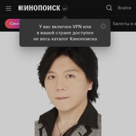
Войти
Онлайн-кинотеатр
Билеты в 
Смотреть кино
У вас включен VPN или
в вашей стране доступен
не весь каталог Кинопоиска