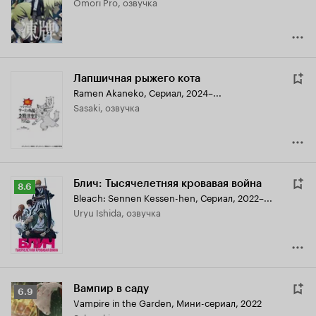
Omori Pro, озвучка
Лапшичная рыжего кота
Ramen Akaneko
,
Сериал, 2024–...
Sasaki, озвучка
Блич: Тысячелетняя кровавая война
Рейтинг
8.6
Bleach: Sennen Kessen-hen
,
Сериал, 2022–...
Кинопоиска
Uryu Ishida, озвучка
8.6
Вампир в саду
Рейтинг
6.9
Vampire in the Garden
,
Мини-сериал, 2022
Кинопоиска