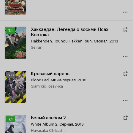
Хаккэндэн: Легенда о восьми Псах
Рейтинг
7.1
Востока
Кинопоиска
Hakkenden: Touhou Hakken Ibun
,
Сериал, 2013
7.1
Seiran
Кровавый парень
Рейтинг
6.8
Blood Lad
,
Мини-сериал, 2013
Кинопоиска
Siam Kid, озвучка
6.8
Белый альбом 2
Рейтинг
7.1
White Album 2
,
Сериал, 2013
Кинопоиска
Hayasaka Chikashi
7.1