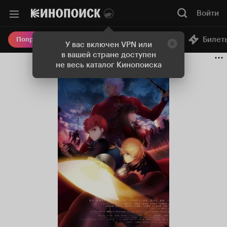
Войти
Онлайн-кинотеатр
Билет
Попробовать Плюс
У вас включен VPN или
в вашей стране доступен
не весь каталог Кинопоиска