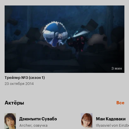
3 мин
Длительность 3 мин
Трейлер №3 (сезон 1)
23 октября 2014
Актёры
Все
Дзюнъити Сувабэ
Маи Кадоваки
Archer, озвучка
Illyasviel von Einz