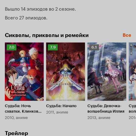
и мировой девчонкой, а что ее слуга Арчер – на редкость 
Вышло 14 эпизодов во 2 сезоне
вредный тип, так можно и потерпеть.

Всего 27 эпизодов
Конечно, главный приз Сиро был не нужен, убивать кого-
то он категорически не хотел, но «на войне, как на войне». 
Что нельзя предотвратить – нужно возглавить, вот наш 
Сиквелы, приквелы и ремейки
Все
герой и подписался на Грааль.
Рейтинг
Рейтинг
Рейтинг
7.0
7.9
6.1
Кинопоиска
Кинопоиска
Кинопоиска
7.0
7.9
6.1
Судьба: Ночь
Судьба: Начало
Судьба: Девочка-
Суд
2011, аниме
схватки. Клинков
волшебница Иллия
вол
2010, аниме
2013, аниме
201
бесконечный край
OV
Трейлер