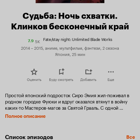
Судьба: Ночь схватки.
Клинков бесконечный край
Fate/stay night: Unlimited Blade Works
5K
Рейтинг
7.9
Кинопоиска
2014 – 2015, аниме, мультфильм, фэнтези, 2 сезона
7.9
Япония, 25 мин
Оценить
Буду смотреть
Добавить
Еще
Простой японский подросток Сиро Эмия жил-поживал в 
родном городке Фуюки и вдруг оказался втянут в войну 
каких-то Мастеров-магов за Святой Грааль. С одной 
стороны, магом парень был средненьким, и шансы выжить 
Полное описание
выглядели неважно. Но ведь старуха с косой где-то там, а 
собственный боец – белокурая красавица Сэйбер – уже 
здесь, и общаться с ней куда приятнее! Да и королева 
Список эпизодов
Все
школы Рин Тосака внезапно оказалась коллегой-Мастером 