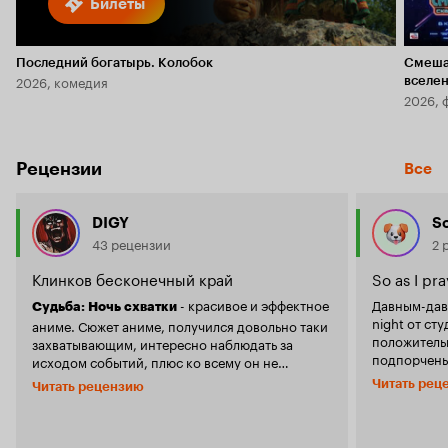
Билеты
Последний богатырь. Колобок
Смеша
2026, комедия
вселе
2026, 
Рецензии
Все
DIGY
S
43 рецензии
2 
Клинков бесконечный край
So as I pr
- красивое и эффектное
Давным-давн
Судьба: Ночь схватки
night от ст
аниме. Сюжет аниме, получился довольно таки
положитель
захватывающим, интересно наблюдать за
подпорчены
исходом событий, плюс ко всему он не
происхожде
растянут на 'миллион' серий. Сюжет
Читать рец
Читать рецензию
многом дру
напоминает фильм 'Голодные игры'. Но самое
я узнал, чт
главное в этом аниме, это все же прорисовка,
визуальной 
самая лучшая, которую я пока видел в аниме.
интернету в