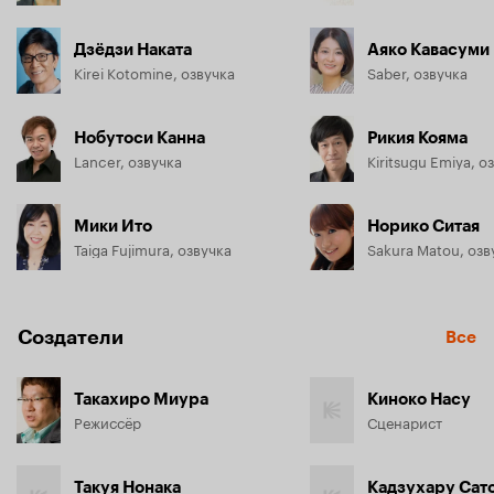
Дзёдзи Наката
Аяко Кавасуми
Kirei Kotomine, озвучка
Saber, озвучка
Нобутоси Канна
Рикия Кояма
Lancer, озвучка
Kiritsugu Emiya, о
Мики Ито
Норико Ситая
Taiga Fujimura, озвучка
Sakura Matou, озв
Создатели
Все
Такахиро Миура
Киноко Насу
Режиссёр
Сценарист
Такуя Нонака
Кадзухару Сат