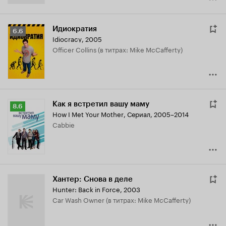
Идиократия
Рейтинг
6.6
Idiocracy
,
2005
Кинопоиска
Officer Collins (в титрах: Mike McCafferty)
6.6
Как я встретил вашу маму
Рейтинг
8.6
How I Met Your Mother
,
Сериал, 2005–2014
Кинопоиска
Cabbie
8.6
Хантер: Снова в деле
Hunter: Back in Force
,
2003
Car Wash Owner (в титрах: Mike McCafferty)