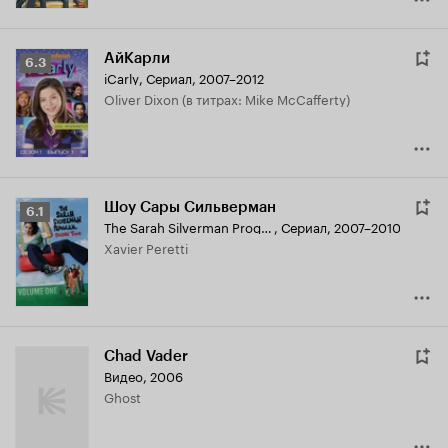
АйКарли
Рейтинг
6.3
iCarly
,
Сериал, 2007–2012
Кинопоиска
Oliver Dixon (в титрах: Mike McCafferty)
6.3
Шоу Сары Сильверман
Рейтинг
6.1
The Sarah Silverman Program.
,
Сериал, 2007–2010
Кинопоиска
Xavier Peretti
6.1
Chad Vader
Видео, 2006
Ghost