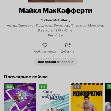
Майкл МакКафферти
Michael McCafferty
Актер, Сценарист, Продюсер, Режиссер, Оператор, Монтажер
11 августа, 1978
•
47 лет
Лев
•
1.8 м
Любимая звезда
Добавить
Все детали о персоне
Популярное сейчас
Рейтинг
Рейтинг
Рейтинг
Р
8.9
8.6
6.6
7
Кинопоиска
Кинопоиска
Кинопоиска
К
8.9
8.6
6.6
7.