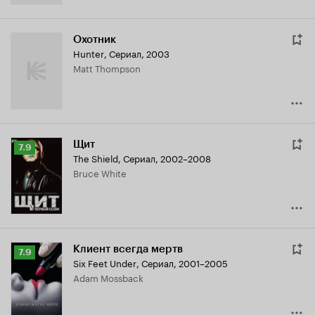
Охотник
Hunter
,
Сериал, 2003
Matt Thompson
Щит
Рейтинг
7.9
The Shield
,
Сериал, 2002–2008
Кинопоиска
Bruce White
7.9
Клиент всегда мертв
Рейтинг
7.9
Six Feet Under
,
Сериал, 2001–2005
Кинопоиска
Adam Mossback
7.9