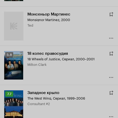
Монсеньор Мартинес
Monsignor Martinez
,
2000
Ted
18 колес правосудия
Рейтинг
5.8
18 Wheels of Justice
,
Сериал, 2000–2001
Кинопоиска
Milton Clark
5.8
Западное крыло
Рейтинг
7.7
The West Wing
,
Сериал, 1999–2006
Кинопоиска
Consultant #2
7.7