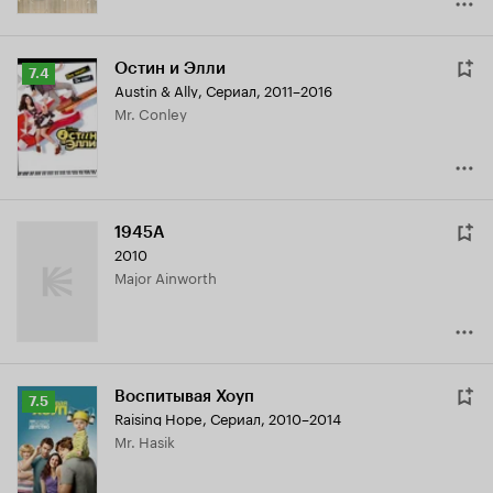
Остин и Элли
Рейтинг
7.4
Austin & Ally
,
Сериал, 2011–2016
Кинопоиска
Mr. Conley
7.4
1945A
2010
Major Ainworth
Воспитывая Хоуп
Рейтинг
7.5
Raising Hope
,
Сериал, 2010–2014
Кинопоиска
Mr. Hasik
7.5