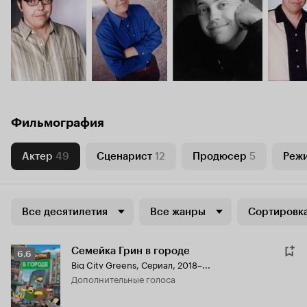
Фильмография
Актер
49
Сценарист
12
Продюсер
5
Реж
Все десятилетия
Все жанры
Сортировка
Семейка Грин в городе
Рейтинг
6.6
Big City Greens
,
Сериал, 2018–...
Кинопоиска
дополнительные голоса
6.6