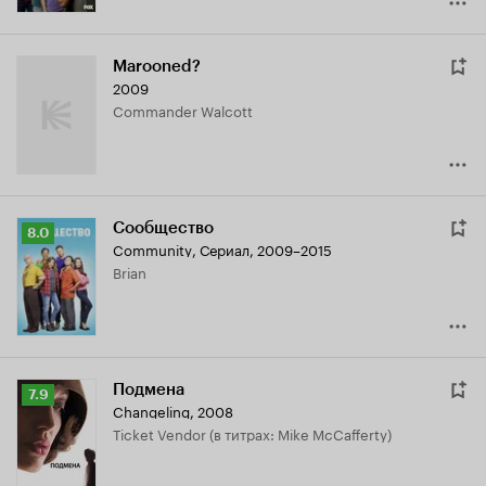
Marooned?
2009
Commander Walcott
Сообщество
Рейтинг
8.0
Community
,
Сериал, 2009–2015
Кинопоиска
Brian
8.0
Подмена
Рейтинг
7.9
Changeling
,
2008
Кинопоиска
Ticket Vendor (в титрах: Mike McCafferty)
7.9