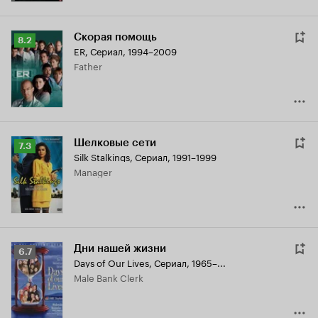
Скорая помощь
Рейтинг
8.2
ER
,
Сериал, 1994–2009
Кинопоиска
Father
8.2
Шелковые сети
Рейтинг
7.3
Silk Stalkings
,
Сериал, 1991–1999
Кинопоиска
Manager
7.3
Дни нашей жизни
Рейтинг
6.7
Days of Our Lives
,
Сериал, 1965–...
Кинопоиска
Male Bank Clerk
6.7