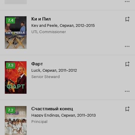
Ки и Пил
Рейтинг
7.4
Key and Peele
,
Сериал, 2012–2015
Кинопоиска
UTL Commissioner
7.4
Фарт
Рейтинг
7.3
Luck
,
Сериал, 2011–2012
Кинопоиска
Senior Steward
7.3
Счастливый конец
Рейтинг
7.2
Happy Endings
,
Сериал, 2011–2013
Кинопоиска
Principal
7.2