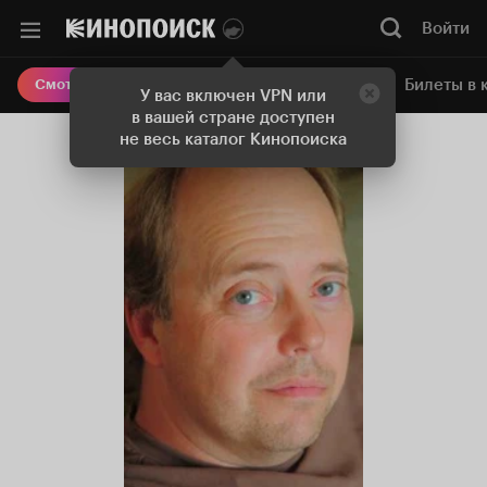
Войти
Онлайн-кинотеатр
Билеты в 
Смотреть кино
У вас включен VPN или
в вашей стране доступен
не весь каталог Кинопоиска