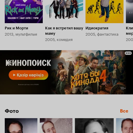
Рик и Морти
Как я встретил вашу
Идиократия
Кли
2013, мультфильм
2005, фантастика
маму
мер
2005, комедия
200
Фото
Все