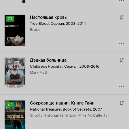
Настоящая кровь
Рейтинг
7.7
True Blood
,
Сериал, 2008–2014
Кинопоиска
Bruce
7.7
Дэцкая больница
Рейтинг
6.1
Childrens Hospital
,
Сериал, 2008–2016
Кинопоиска
Mark Matt
6.1
Сокровище нации: Книга Тайн
Рейтинг
7.4
National Treasure: Book of Secrets
,
2007
Кинопоиска
Snooty Historian (в титрах: Mike McCafferty)
7.4