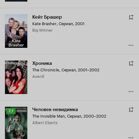
Кейт Брашер
Kate Brasher
,
Сериал, 2001
Big Winner
Хроника
The Chronicle
,
Сериал, 2001–2002
Averill
Человек-невидимка
Рейтинг
7.7
The Invisible Man
,
Сериал, 2000–2002
Кинопоиска
Albert Eberts
7.7