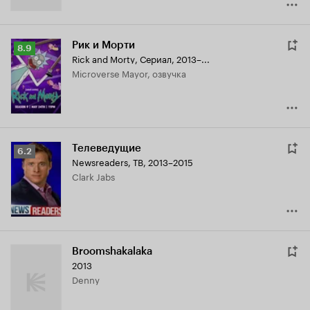
Рик и Морти
Рейтинг
8.9
Rick and Morty
,
Сериал, 2013–...
Кинопоиска
Microverse Mayor, озвучка
8.9
Телеведущие
Рейтинг
6.2
Newsreaders
,
ТВ, 2013–2015
Кинопоиска
Clark Jabs
6.2
Broomshakalaka
2013
Denny