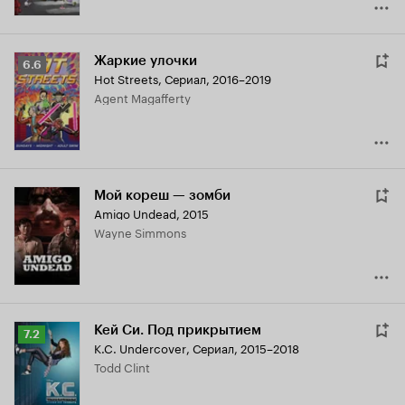
Жаркие улочки
Рейтинг
6.6
Hot Streets
,
Сериал, 2016–2019
Кинопоиска
Agent Magafferty
6.6
Мой кореш — зомби
Amigo Undead
,
2015
Wayne Simmons
Кей Си. Под прикрытием
Рейтинг
7.2
K.C. Undercover
,
Сериал, 2015–2018
Кинопоиска
Todd Clint
7.2