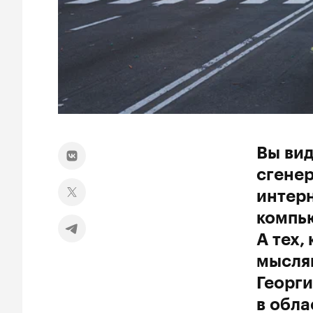
Вы вид
сгенер
интерн
компью
А тех,
мыслям
Георги
в обла