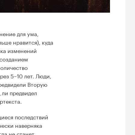
нение для ума,
льше нравится), куда
уска изменений
 созданием
количество
рез 5–10 лет. Люди,
редвидели Вторую
 ли предвидел
ртекста.
щиеся последствий
чески наверняка
гда не станет