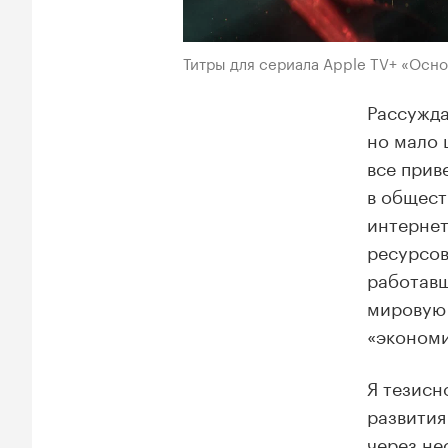
Титры для сериала Apple TV+ «Осн
Рассужда
но мало 
все прив
в общест
интернет
ресурсов
работавш
мировую 
«экономи
Я тезисн
развития
через не