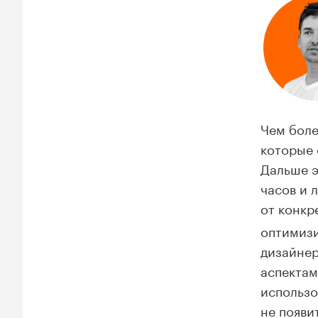
Чем боле
которые 
Дальше э
часов и 
от конкр
оптимизи
дизайнер
аспектам
использо
не появи