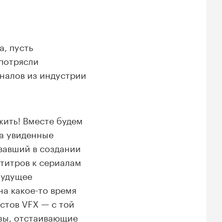
, пусть
потрясли
налов из индустрии
жить! Вместе будем
на увиденные
вавший в создании
 титров к сериалам
будущее
на какое-то время
стов VFX — с той
юзы, отстаивающие