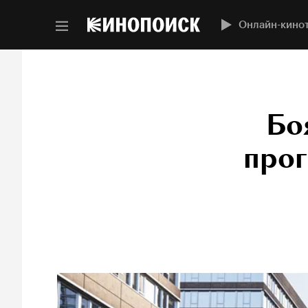
Онлайн-кино
Бо
прог