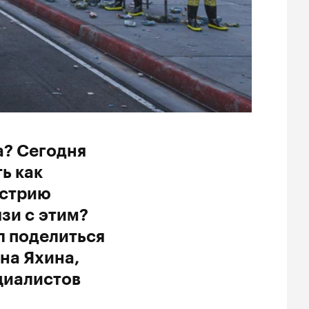
a? Сегодня
ь как
устрию
зи с этим?
л поделиться
на Яхина,
циалистов