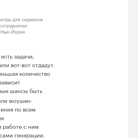
 титры для сериалов
 сотрудничал
в Нью-Йорке
есть задачи,
ли вот-вот отдадут.
меньшая количество
зависит
ные шансы быть
или моушен-
шения по всем
ля
в работе с ним
сами генерации.