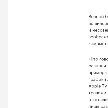
Весной б
до видео
и несове
воображе
компьюте
«Кто гов
разносит
примеры 
графики 
Apple TV
тревожил
отстояли
лишь раз