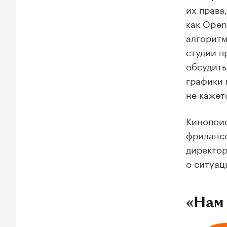
их права
как Open
алгоритм
студии п
обсудить
графики 
не кажет
Кинопоис
фрилансе
директор
о ситуац
«Нам 