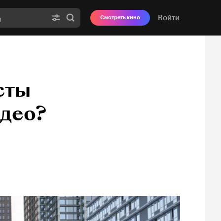
Войти
Смотреть кино
сты
идео?