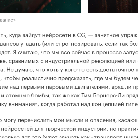
ование»
ть, куда зайдут нейросети в СG, — занятное упраж
шансов угадать (или спрогнозировать, если так бо
едет. Я считаю, что мы все сейчас в процессе зап
ве, сравнимых с индустриальной революцией или
а. Не думаю, что хоть у кого-то есть достаточное 
, чтобы реалистично предсказать, где мы будем че
ие над первыми паровыми двигателями, вряд ли п
и атомные бомбы, так же как Тим Бернерс-Ли вряд
ку внимания», когда работал над концепцией гипе
о могу перечислить мои мысли и опасения, касаю
 нейросетей для творческой индустрии, но практи
сколько лет это будет звучать как «транспорт нико