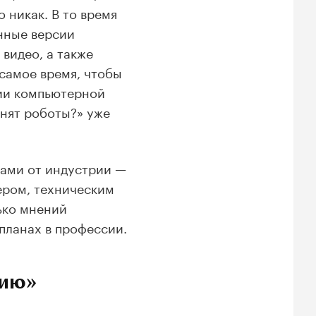
 никак. В то время
нные версии
видео, а также
 самое время, чтобы
ии компьютерной
енят роботы?» уже
ами от индустрии —
ером, техническим
лько мнений
планах в профессии.
сию»