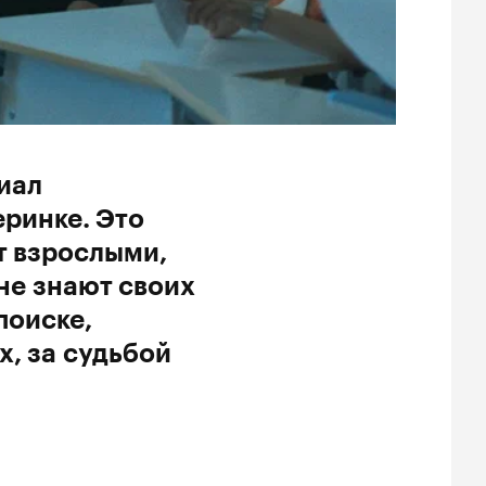
иал
еринке. Это
т взрослыми,
 не знают своих
поиске,
х, за судьбой