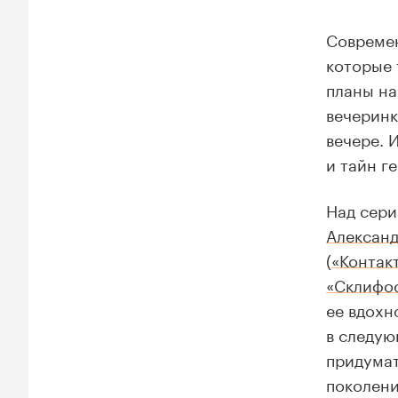
Современ
которые 
планы на
вечеринк
вечере. 
и тайн г
Над сери
Александ
(
«Контак
«Склифо
ее вдохн
в следу
придумат
поколени