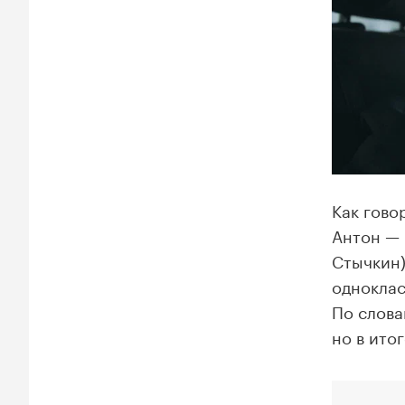
Как гово
Антон — 
Стычкин)
одноклас
По слова
но в ито