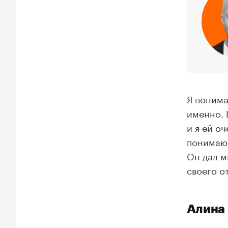
Я понима
именно. 
и я ей о
понимаю,
Он дал м
своего о
Алина 