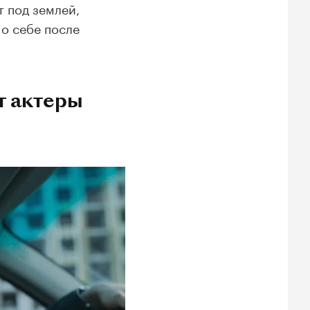
т под землей,
 о себе после
ят актеры