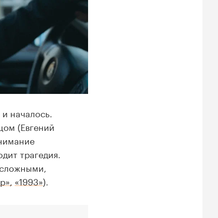
 и началось.
цом (Евгений
внимание
дит трагедия.
 сложными,
р»,
«1993»
).