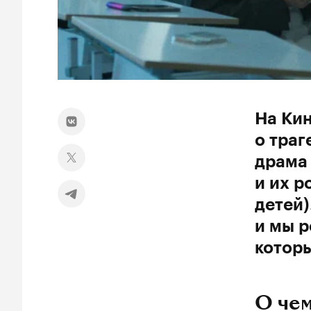
На Ки
о траг
драма 
и их р
детей)
и мы р
которы
О чем