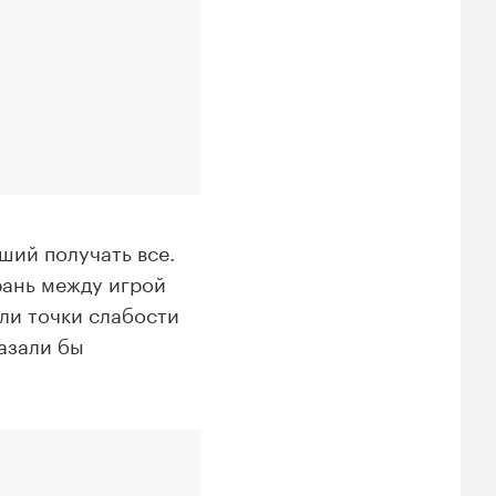
ший получать все.
рань между игрой
ли точки слабости
казали бы