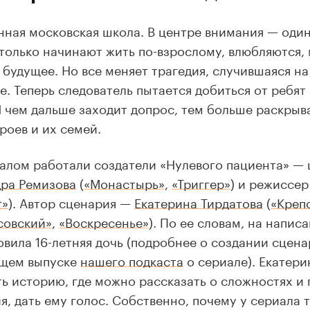
ная московская школа. В центре внимания — оди
только начинают жить по-взрослому, влюбляются, 
 будущее. Но все меняет трагедия, случившаяся н
е. Теперь следователь пытается добиться от ребят
И чем дальше заходит допрос, тем больше раскрыв
ероев и их семей.
алом работали создатели «Нулевого пациента» —
ра Ремизова
(
«Монастырь»
,
«Триггер»
) и режиссе
т»
). Автор сценария —
Екатерина Тирдатова
(
«Креп
совский»
,
«Воскресенье»
). По ее словам, на напис
овила 16-летняя дочь (подробнее о создании сцен
ющем выпуске
нашего подкаста
о сериале). Екатери
ь историю, где можно рассказать о сложностях и
я, дать ему голос. Собственно, почему у сериала 