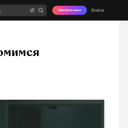
Войти
Смотреть кино
комимся