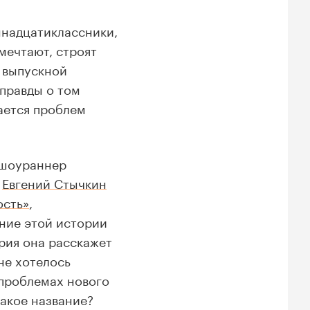
ннадцатиклассники,
мечтают, строят
а выпускной
 правды о том
ается проблем
 шоураннер
р
Евгений Стычкин
ость»
,
ание этой истории
ария она расскажет
не хотелось
 проблемах нового
такое название?