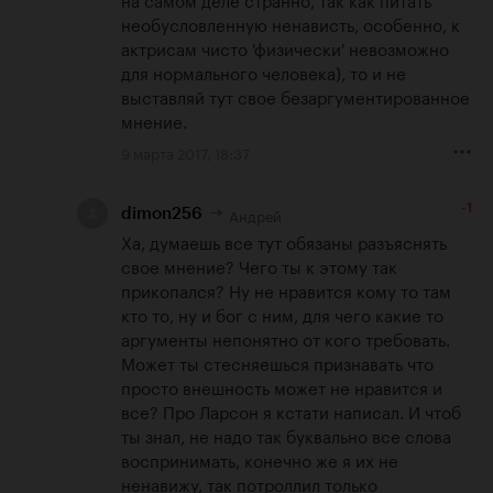
необусловленную ненависть, особенно, к 
актрисам чисто 'физически' невозможно 
для нормального человека), то и не 
выставляй тут свое безаргументированное 
мнение.
9 марта 2017, 18:37
-1
Андрей
dimon256
Ха, думаешь все тут обязаны разъяснять 
свое мнение? Чего ты к этому так 
прикопался? Ну не нравится кому то там 
кто то, ну и бог с ним, для чего какие то 
аргументы непонятно от кого требовать. 
Может ты стесняешься признавать что 
просто внешность может не нравится и 
все? Про Ларсон я кстати написал. И чтоб 
ты знал, не надо так буквально все слова 
воспринимать, конечно же я их не 
ненавижу, так потроллил только