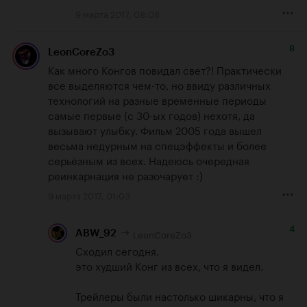
9 марта 2017, 08:08
8
LeonCoreZo3
Как много Конгов повидал свет?! Практически 
все выделяются чем-то, но ввиду различных 
технологий на разные временные периоды 
самые первые (с 30-ых годов) нехотя, да 
вызывают улыбку. Фильм 2005 года вышел 
весьма недурным на спецэффекты и более 
серьёзным из всех. Надеюсь очередная 
реинкарнация не разочарует :)
9 марта 2017, 01:03
4
LeonCoreZo3
ABW_92
Сходил сегодня. 

это худший Конг из всех, что я видел.

Трейлеры были настолько шикарны, что я 