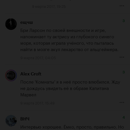
9 марта 2017, 19:25
3
ещчш
Бри Ларсон по своей внешности и игре, 
напоминает ту актрису из глубокого синего 
моря, которая играла учёного, что пыталась 
найти в мозге акул лекарство от альцгеймера.
9 марта 2017, 04:05
3
Alex Croft
После 'Комнаты' я в неё просто влюбился. Жду 
не дождусь увидеть её в образе Капитана 
Марвел
9 марта 2017, 15:49
4
ВНЧ
Интервью хорошее. Ёмко, просто, правильно. Но 