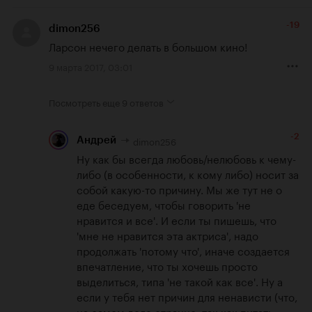
-19
dimon256
Ларсон нечего делать в большом кино!
9 марта 2017, 03:01
Посмотреть еще
9 ответов
-2
dimon256
Андрей
Ну как бы всегда любовь/нелюбовь к чему-
либо (в особенности, к кому либо) носит за 
собой какую-то причину. Мы же тут не о 
еде беседуем, чтобы говорить 'не 
нравится и все'. И если ты пишешь, что 
'мне не нравится эта актриса', надо 
продолжать 'потому что', иначе создается 
впечатление, что ты хочешь просто 
выделиться, типа 'не такой как все'. Ну а 
если у тебя нет причин для ненависти (что, 
на самом деле странно, так как питать 