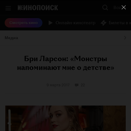
Войти
Онлайн-кинотеатр
Билеты в 
Смотреть кино
Медиа
Бри Ларсон: «Монстры
напоминают мне о детстве»
9 марта 2017
22