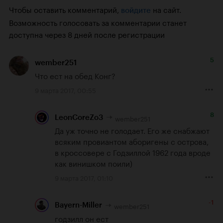
Чтобы оставить комментарий,
на сайт.
войдите
Возможность голосовать за комментарии станет
доступна через 8 дней после регистрации
5
wember251
Что ест на обед Конг?
9 марта 2017, 00:55
8
wember251
LeonCoreZo3
Да уж точно не голодает. Его же снабжают 
всяким провиантом аборигены с острова, 
в кроссовере с Годзиллой 1962 года вроде 
как винишком поили)
9 марта 2017, 01:10
-1
wember251
Bayern-Miller
годзилл он ест