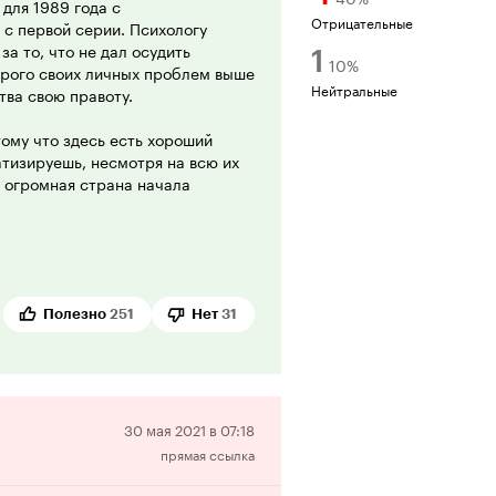
для 1989 года с
Отрицательные
 с первой серии. Психологу
за то, что не дал осудить
1
10
%
торого своих личных проблем выше
Нейтральные
тва свою правоту.
тому что здесь есть хороший
атизируешь, несмотря на всю их
а огромная страна начала
Полезно
251
Нет
31
Отрицательная
30 мая 2021 в 07:18
прямая ссылка
рецензия