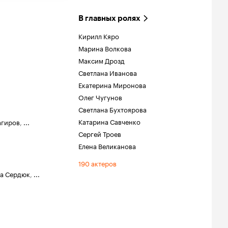
В главных ролях
Кирилл Кяро
Марина Волкова
Максим Дрозд
Светлана Иванова
Екатерина Миронова
Олег Чугунов
Светлана Бухтоярова
Катарина Савченко
агиров
,
...
Сергей Троев
Елена Великанова
190 актеров
а Сердюк
,
...