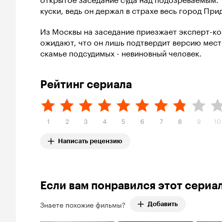
куски, ведь он держал в страхе весь город При
Из Москвы на заседание приезжает эксперт-ко
ожидают, что он лишь подтвердит версию мест
скамье подсудимых - невиновный человек.
Рейтинг сериала
1
2
3
4
5
6
7
8
9
10
Написать рецензию
Если вам понравился этот сериа
Знаете похожие фильмы?
Добавить