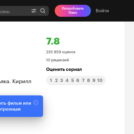
Попробовать
Войти
Плюс
7.8
Рейтинг
235 859 оценок
10 рецензий
Кинопоиска
Оценить сериал
7.8
ьяка. Кирилл
1
2
3
4
5
6
7
8
9
10
ить фильм или
отренным