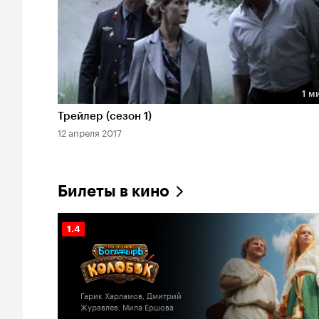
1 м
Длительность 1 мин
Трейлер (сезон 1)
12 апреля 2017
Билеты в кино
Рейтинг
1.4
Кинопоиска
1.4
Гарик Харламов, Дмитрий
Журавлев, Мила Ершова