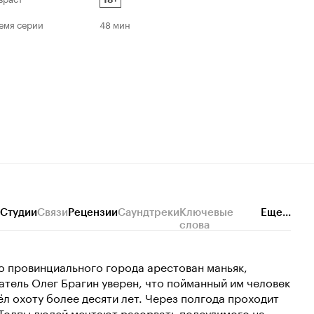
емя серии
48 мин
Студии
Связи
Рецензии
Саундтреки
Ключевые
Еще...
слова
о провинциального города арестован маньяк,
тель Олег Брагин уверен, что пойманный им человек
ёл охоту более десяти лет. Через полгода проходит
 Толпы людей мечтают разорвать подсудимого на