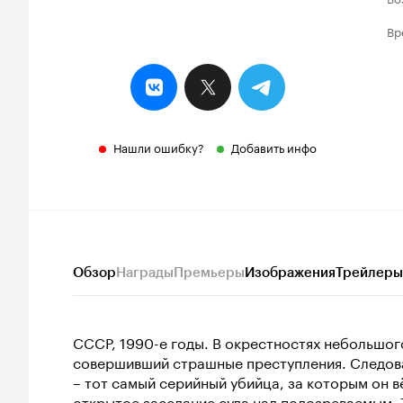
Вр
Нашли ошибку?
Добавить инфо
Обзор
Награды
Премьеры
Изображения
Трейлеры
СССР, 1990-е годы. В окрестностях небольшог
совершивший страшные преступления. Следова
– тот самый серийный убийца, за которым он в
открытое заседание суда над подозреваемым.