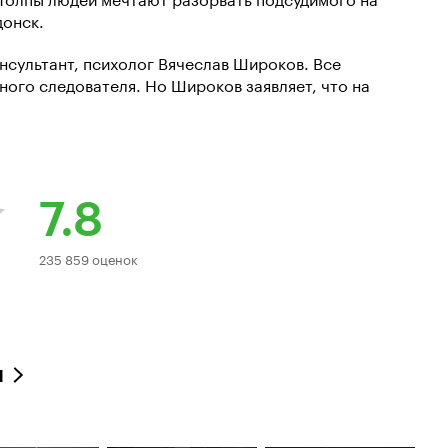
донск.
нсультант, психолог Вячеслав Широков. Все
ного следователя. Но Широков заявляет, что на
7.8
Рейтинг
235 859 оценок
Кинопоиска
7.8
л