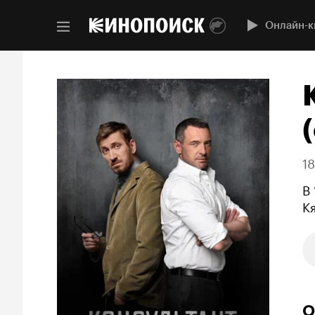
Онлайн-к
(
1
В
К
О