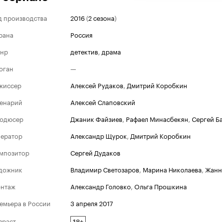
д производства
2016
(
2 сезона
)
рана
Россия
нр
детектив
,
драма
оган
—
жиссер
Алексей Рудаков
,
Дмитрий Коробкин
енарий
Алексей Слаповский
одюсер
Джаник Файзиев
,
Рафаел Минасбекян
,
Сергей Б
ератор
Александр Щурок
,
Дмитрий Коробкин
мпозитор
Сергей Дудаков
дожник
Владимир Светозаров
,
Марина Николаева
,
Жанн
нтаж
Александр Головко
,
Ольга Прошкина
емьера в России
3 апреля 2017
зраст
18+