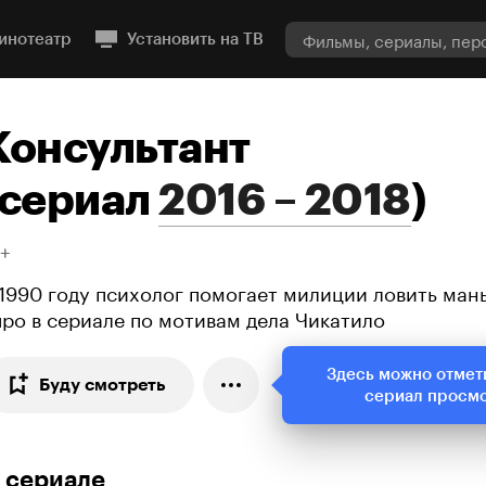
инотеатр
Установить на ТВ
Консультант
сериал
2016 – 2018
)
8+
 1990 году психолог помогает милиции ловить ман
яро в сериале по мотивам дела Чикатило
Здесь можно отмет
Буду смотреть
сериал просм
 сериале