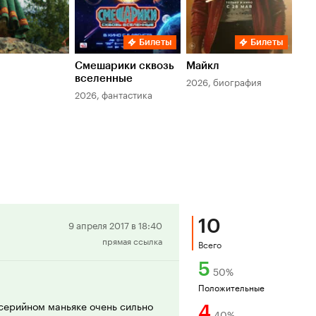
Билеты
Билеты
Смешарики сквозь
Майкл
Зл
вселенные
мер
2026, биография
2026, фантастика
202
10
Положительная
9 апреля 2017 в 18:40
прямая ссылка
рецензия
Всего
5
50
%
Положительные
 серийном маньяке очень сильно
4
40
%