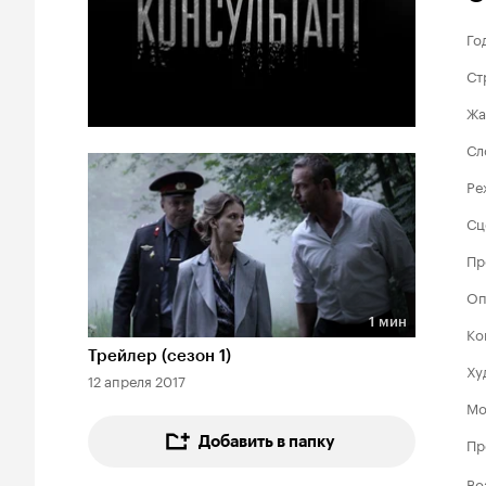
Го
Ст
Жа
Сл
Ре
Сц
Пр
Оп
1 мин
Ко
Длительность 1 мин
Трейлер (сезон 1)
Ху
12 апреля 2017
Мо
Добавить в папку
Пр
Во