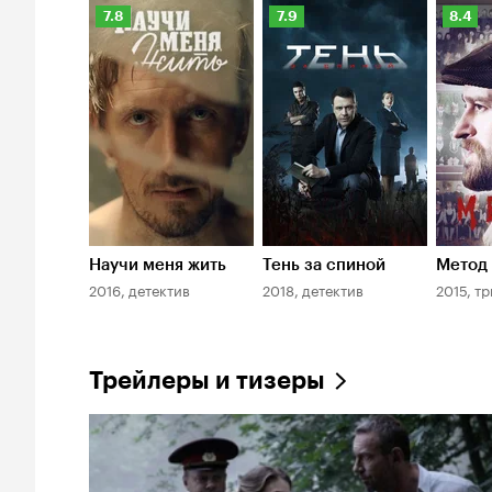
Рейтинг
Рейтинг
Рейти
7.8
7.9
8.4
Кинопоиска
Кинопоиска
Киноп
7.8
7.9
8.4
Научи меня жить
Тень за спиной
Метод
2016, детектив
2018, детектив
2015, т
Трейлеры и тизеры