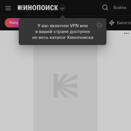
Войти
Онлайн-кинотеатр
Билет
Попробовать Плюс
У вас включен VPN или
в вашей стране доступен
не весь каталог Кинопоиска