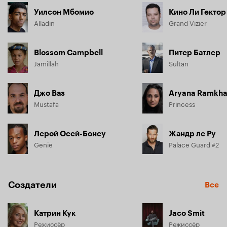
Уилсон Мбомио
Кино Ли Гектор
Alladin
Grand Vizier
Blossom Campbell
Питер Батлер
Jamillah
Sultan
Джо Ваз
Aryana Ramkh
Mustafa
Princess
Лерой Осей-Бонсу
Жандр ле Ру
Genie
Palace Guard #2
Создатели
Все
Катрин Кук
Jaco Smit
Режиссёр
Режиссёр