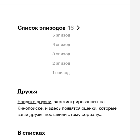
16
Список эпизодов
5 эпизод
4 эпизод
3 эпизод
2 эпизод
1 эпизод
Друзья
Найдите друзей
, зарегистрированных на
Кинопоиске, и здесь появятся оценки, которые
ваши друзья поставили этому сериалу...
В списках