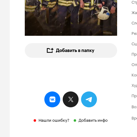
Ст
Жа
Сл
Ре
Сц
Добавить в папку
Пр
Оп
Ко
Ху
Пр
Во
Вр
Нашли ошибку?
Добавить инфо