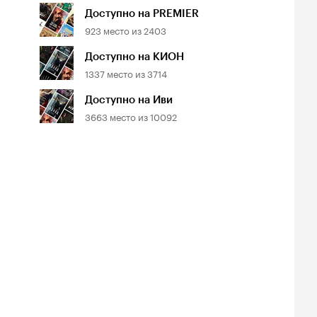
Доступно на PREMIER
923
место из
2403
Доступно на КИОН
1337
место из
3714
Доступно на Иви
3663
место из
10092
йтинг
Рейтинг
Рейтинг
8
7.0
5.8
нопоиска
Кинопоиска
Кинопоиска
8
7.0
5.8