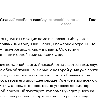
Студии
Связи
Рецензии
Саундтреки
Ключевые
Еще...
слова
огонь, тушат горящие дома и спасают гибнущих в
а привычный труд. Они – бойцы пожарной охраны. Но,
– такие же люди, как мы с вами. Со своими
аниями и семейными конфликтами.
ния пожарной части, Алексей, оказывается «меж двух
 любимой женщине, Дарье, с которой у них уже почти
к нему бесцеремонно заявляется его бывшая жена
го, разбив его любящее сердце. Алексей изо всех сил
очти удалось, его прежняя, не угасшая до сих пор
рой-пожарный чувствует, как земля уходит у него из-
я него совершенно не приемлемо. Но решать надо…