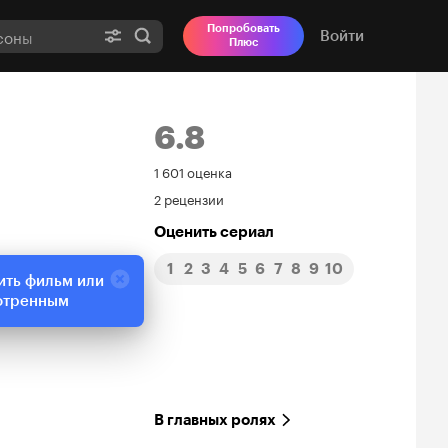
Попробовать
Войти
Плюс
6.8
Рейтинг
1 601 оценка
2 рецензии
Кинопоиска
Оценить сериал
6.8
1
2
3
4
5
6
7
8
9
10
ить фильм или
отренным
В главных ролях