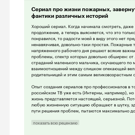
Сериал про жизни пожарных, заверну
фантики различных историй
Хороший сериал. Когда начинала смотреть, даже 
продолжение, а теперь выясняется, что это только
понравился, то радости моей в виду этого нет пр
ненавязчивая, довольно-таки простая. Пожарные 
напряженного рабочего дня решают всякие важны
проблемы, спектр которых довольно обширен: от 
страданий маленького мальчика, скучающего по м
взаимоотношений между слишком опекающей вел
родительницей и этим самым великовозрастным с
Опыт создания сериалов про профессионалов в то
российском ТВ уже есть (Интерны, например), но 
жизнь представляется настоящей, серьезной. По
любую жизненную ситуацию обращают в шутку, зд
пути решения проблем, пытаются максимально д
героев и прочее. В общем, это разность жанров.
показать всю рецензию
Режиссеры и сценаристы Между двух огней понра
затянутые, снятые очень прилично. По монтажу ес