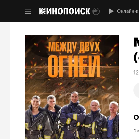
Онлайн-к
(
12
О
Го