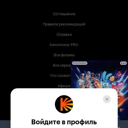
Соглашение
Правила рекомендаций
Справка
Кинопоиск PRO
Все фильмы
Все сериалы
РЕКЛАМА
Что посмотреть
Афиша
Музыка
Телепрограмма
Книги
Войдите в профиль
Служба поддержки