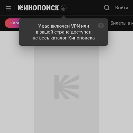
Войти
Онлайн-кинотеатр
Билеты в 
Смотреть кино
У вас включен VPN или
в вашей стране доступен
не весь каталог Кинопоиска