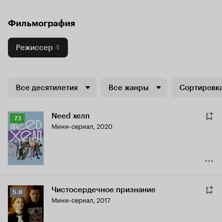
Фильмография
Режиссер
4
Все десятилетия
Все жанры
Сортировка
Need хелп
Рейтинг
7.1
Мини-сериал, 2020
Кинопоиска
7.1
Чистосердечное признание
Рейтинг
5.8
Мини-сериал, 2017
Кинопоиска
5.8