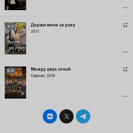
Держи меня за руку
Рейтинг
6.3
2017
Кинопоиска
6.3
Между двух огней
Рейтинг
6.8
Сериал, 2015
Кинопоиска
6.8