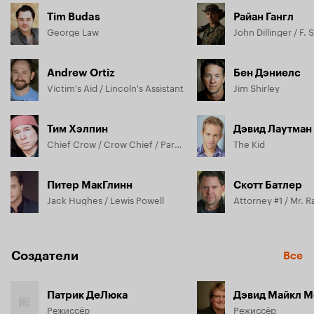
Tim Budas
Райан Гангл
George Law
Andrew Ortiz
Бен Дэниелс
Victim's Aid / Lincoln's Assistant
Jim Shirley
Тим Хэлпин
Дэвид Лаутман
Chief Crow / Crow Chief / Parkhurst's Partner
The Kid
Питер МакГлинн
Скотт Батлер
Jack Hughes / Lewis Powell
Attorney #1 / Mr. 
Создатели
Все
Патрик ДеЛюка
Дэвид Майкл 
Режиссёр
Режиссёр