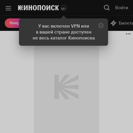
Войти
Онлайн-кинотеатр
Билет
Попробовать Плюс
У вас включен VPN или
в вашей стране доступен
не весь каталог Кинопоиска