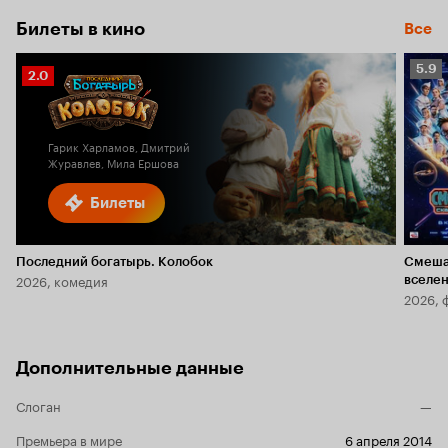
Билеты в кино
Все
Рейт
5.9
Рейтинг
2.0
Кино
Кинопоиска
5.9
2.0
Гарик Харламов, Дмитрий
Журавлев, Мила Ершова
Билеты
Последний богатырь. Колобок
Смеша
2026, комедия
вселе
2026, 
Дополнительные данные
Слоган
—
Премьера в мире
6 апреля 2014