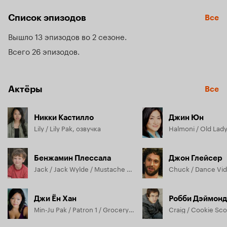
помогать в семейном бизнесе по уходу за животными 
Список эпизодов
Все
и находить общий язык, несмотря на разницу 
культур — американской и корейской.
Вышло 13 эпизодов во 2 сезоне
Всего 26 эпизодов
Актёры
Все
Никки Кастилло
Джин Юн
Lily / Lily Pak, озвучка
Бенжамин Плессала
Джон Глейсер
Jack / Jack Wylde / Mustache Teen 2, озвучка
Джи Ён Хан
Робби Дэймонд
Min-Ju Pak / Patron 1 / Grocery Store Mom / Wombat Wilda / Library Patron 1 / Baggage Clerk, озвучка