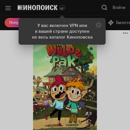
Войти
Онлайн-кинотеатр
Билет
Попробовать Плюс
У вас включен VPN или
в вашей стране доступен
не весь каталог Кинопоиска