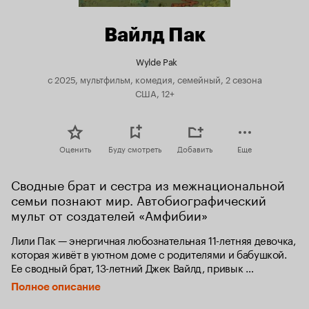
Вайлд Пак
Wylde Pak
с 2025, мультфильм, комедия, семейный, 2 сезона
США, 12+
Оценить
Буду смотреть
Добавить
Еще
Сводные брат и сестра из межнациональной 
семьи познают мир. Автобиографический 
мульт от создателей «Амфибии»
Лили Пак — энергичная любознательная 11-летняя девочка, 
которая живёт в уютном доме с родителями и бабушкой. 
Ее сводный брат, 13-летний Джек Вайлд, привык 
к постоянным переездам с мамой, занимающейся 
Полное описание
кинодокументалистикой. Когда Джек на лето переезжает 
к Лили, им предстоит научиться уживаться вместе, 