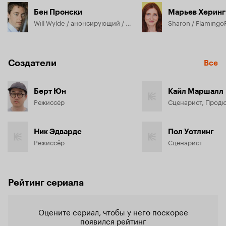
Бен Пронски
Марьев Херинг
Will Wylde / анонсирующий / Prize Worker / Local Village Man 2 / Mr. A / Customer / Guy in Fridge / Flamingo Franky / Jester / Bulldoze Operator / Guy on Piano / Conch / Lizard / Civilian 1 / Surfer Santa / Radio Shock Jock / Zeus Animatronic / Crowd Member 1 / Crowd Member 2 / Camera, озвучка
Создатели
Все
Берт Юн
Кайл Маршалл
Режиссёр
Сценарист, Прод
Ник Эдвардс
Пол Уотлинг
Режиссёр
Сценарист
Рейтинг сериала
Оцените сериал, чтобы у него поскорее
появился рейтинг