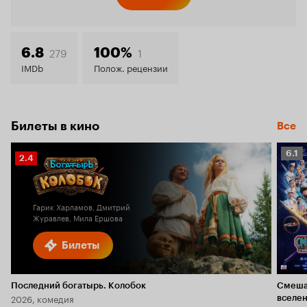
Кинопо
6.2
279
1
6.8
100%
IMDb
Полож. рецензии
Билеты в кино
Все
Рейт
6.1
Рейтинг
2.4
Кино
Кинопоиска
6.1
2.4
Гарик Харламов, Дмитрий
Журавлев, Мила Ершова
Билеты
Последний богатырь. Колобок
Смеша
2026, комедия
вселе