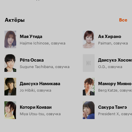
Актёры
Все
Мая Утида
Ая Хирано
Hajime Ichinose, озвучка
Paiman, озвучка
Рёта Осака
Даисукэ Хосом
Sugune Tachibana, озвучка
O.D., озвучка
Даисукэ Намикава
Мамору Мияно
Jo Hibiki, озвучка
Berg Katze, озвуч
Котори Коиваи
Сакура Тангэ
Miya Utsu-tsu, озвучка
President X, озвуч