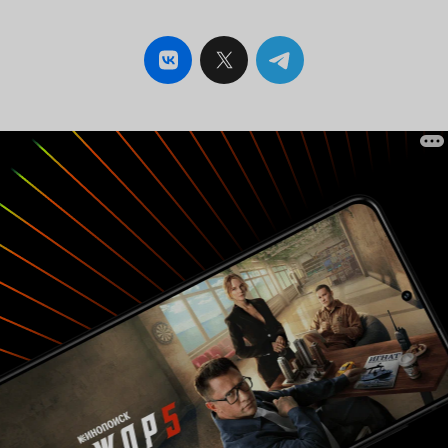
(сначала притягивает своей необычностью и
кажущейся абсурдностью, потом погружает в
этот маленький выдуманный мир с
выдуманными героями и злодеями, - куда же
без них), ну и сюжет в сопровождении
замечательных музыкальных саундов. Кому-то
это аниме покажется надуманным, абсурдным
и вычурным, а кто-то, как я, влюбится в него с
первого кадра - ведь мир действительно
красочный, а жизнь прекрасна и стоит риска,
совсем как у Хаджиме. Пройти мимо просто
невозможно!.. 9 из 10