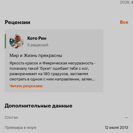
2026, 
Рецензии
Все
Кото Рин
5 рецензий
Мир и Жизнь прекрасны
Яркость красок и Феерическая несуразность -
поначалу такой 'букет' сшибает тебя с ног,
разворачивает на 180 градусов, заставляя
смотреть в одном с ним направлении, затем
снова разворачивает, но уже на все 360, и ты
Читать рецензию
понимаешь, что на мир и жизнь можно
смотреть с разных углов. Меня поразило все -
оупенинг (давненько я не встречала рисовки
заставки в стиле ПараКисс, ну, разве что эта
Дополнительные данные
чуток попроще), персонажи (одновременно
такие простые, и такие сложные, местами
Слоган
—
кажется, что у ГГ один ветер в голове и ни
одной разумной мысли, в следующий момент
Премьера в мире
12 июля 2013
понимаешь, что это не так), атмосферность