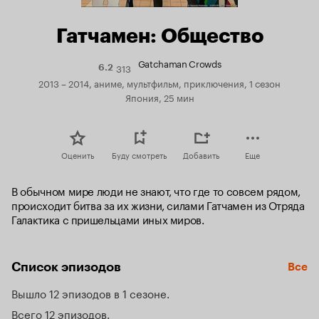
Гатчамен: Общество
Gatchaman Crowds
313
Рейтинг
6.2
Кинопоиска
2013 – 2014, аниме, мультфильм, приключения, 1 сезон
6.2
Япония, 25 мин
Оценить
Буду смотреть
Добавить
Еще
В обычном мире люди не знают, что где то совсем рядом, 
происходит битва за их жизни, силами Гатчамен из Отряда 
Галактика с пришельцами иных миров.
Список эпизодов
Все
Вышло 12 эпизодов в 1 сезоне
Всего 12 эпизодов