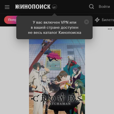
Войти
Онлайн-кинотеатр
Билет
Попробовать Плюс
У вас включен VPN или
в вашей стране доступен
не весь каталог Кинопоиска