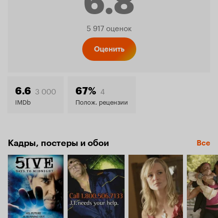
6.8
Рейтинг
5 917 оценок
Кинопо
Оценить
6.8
3 000
4
6.6
67%
IMDb
Полож. рецензии
Кадры, постеры и обои
Все