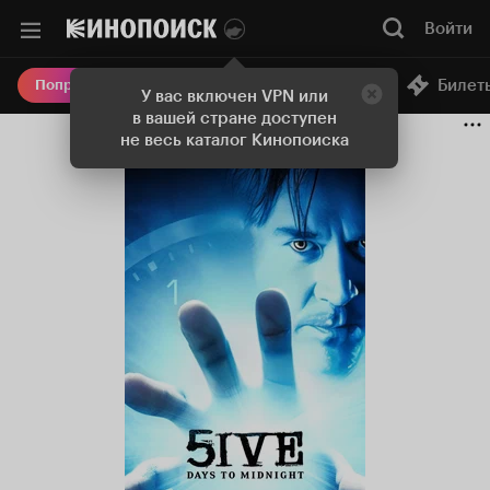
Войти
Онлайн-кинотеатр
Билет
Попробовать Плюс
У вас включен VPN или
в вашей стране доступен
не весь каталог Кинопоиска