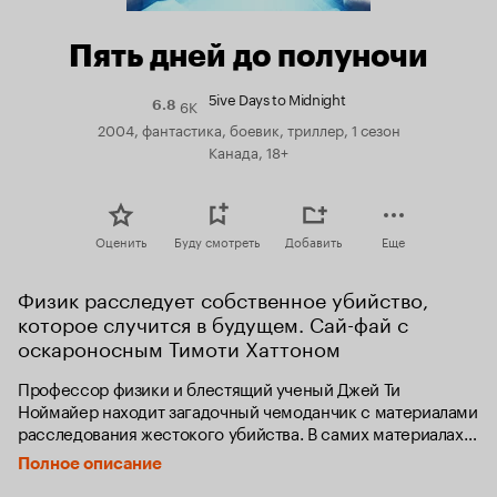
Пять дней до полуночи
5ive Days to Midnight
6K
Рейтинг
6.8
Кинопоиска
2004, фантастика, боевик, триллер, 1 сезон
6.8
Канада, 18+
Оценить
Буду смотреть
Добавить
Еще
Физик расследует собственное убийство, 
которое случится в будущем. Сай-фай с 
оскароносным Тимоти Хаттоном
Профессор физики и блестящий ученый Джей Ти 
Ноймайер находит загадочный чемоданчик с материалами 
расследования жестокого убийства. В самих материалах 
нет ничего необычного: фотографии трупа, пуля, ставшая 
Полное описание
причиной смерти потерпевшего, список подозреваемых и 