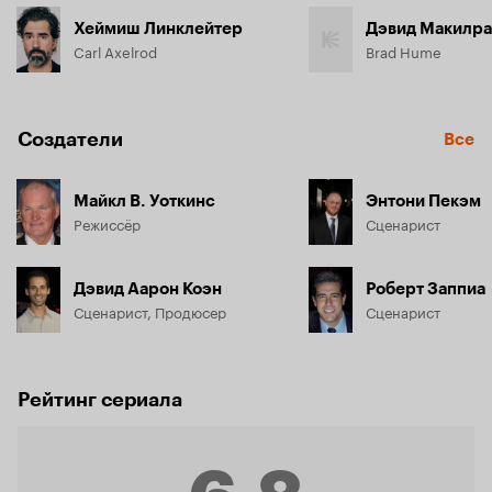
Хеймиш Линклейтер
Дэвид Макилра
Carl Axelrod
Brad Hume
Создатели
Все
Майкл В. Уоткинс
Энтони Пекэм
Режиссёр
Сценарист
Дэвид Аарон Коэн
Роберт Заппиа
Сценарист, Продюсер
Сценарист
Рейтинг сериала