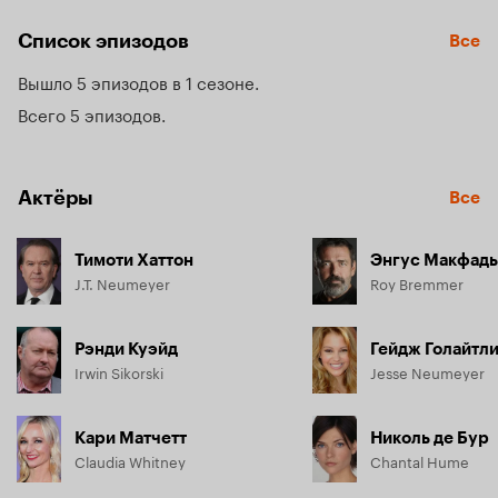
даже вырезка из газеты с сообщением о преступлении.

Список эпизодов
Все
Необычно лишь то, что само убийство должно произойти 
через пять дней, а его жертвой станет сам Джей Ти! 
Вышло 5 эпизодов в 1 сезоне
Поначалу он принимает всё это за дурацкий розыгрыш, но 
когда события начинают развиваться именно так, как 
Всего 5 эпизодов
описано в деле, становится ясно, что материалы 
подлинные. У Джей Ти остаются считанные дни для того, 
чтобы раскрыть тайну собственной смерти и, по 
Актёры
возможности, предотвратить неотвратимое будущее…
Все
Тимоти Хаттон
Энгус Макфад
J.T. Neumeyer
Roy Bremmer
Рэнди Куэйд
Гейдж Голайтл
Irwin Sikorski
Jesse Neumeyer
Кари Матчетт
Николь де Бур
Claudia Whitney
Chantal Hume