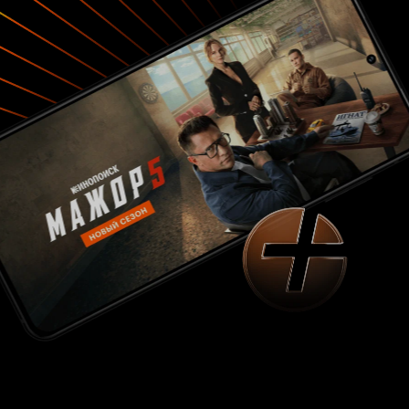
интересный экшен, ни в чем не уступающий
'Игре' с Майклом Дугласом, 'Эффекту бабочки'
и 'Пункту назначения' Джеймса Вонга. Но в
целом картина удовлетворяет потребности к
просмотру чего-нибудь необычного, но не
цепляет как хотелось бы.