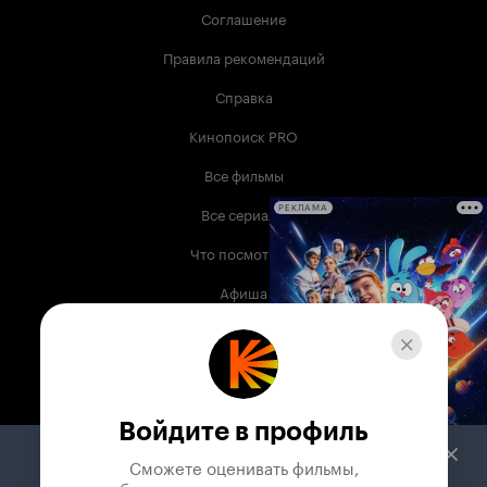
Соглашение
Правила рекомендаций
Справка
Кинопоиск PRO
Все фильмы
Все сериалы
РЕКЛАМА
Что посмотреть
Афиша
Музыка
Телепрограмма
Книги
Войдите в профиль
Служба поддержки
Сможете оценивать фильмы,
