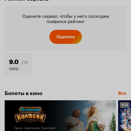
Оцените сериал, чтобы у него поскорее
появился рейтинг
Оценить
218
9.0
IMDb
Билеты в кино
Все
Рейт
6.0
Кино
6.0
Гарик Харламов, Дмитрий