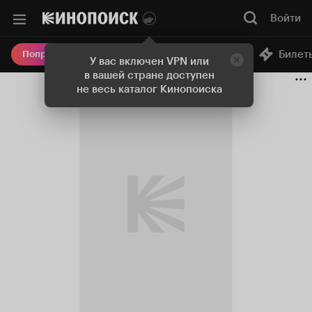
Войти
Онлайн-кинотеатр
Билет
Попробовать Плюс
У вас включен VPN или
в вашей стране доступен
не весь каталог Кинопоиска