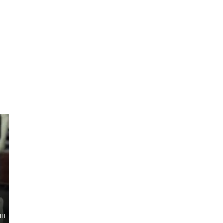
Кинопоиска
7.4
ин