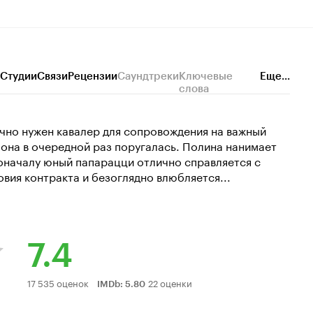
Студии
Связи
Рецензии
Саундтреки
Ключевые
Еще...
слова
но нужен кавалер для сопровождения на важный
она в очередной раз поругалась. Полина нанимает
оначалу юный папарацци отлично справляется с
вия контракта и безоглядно влюбляется...
7.4
Рейтинг
17 535 оценок
22 оценки
IMDb
:
5.80