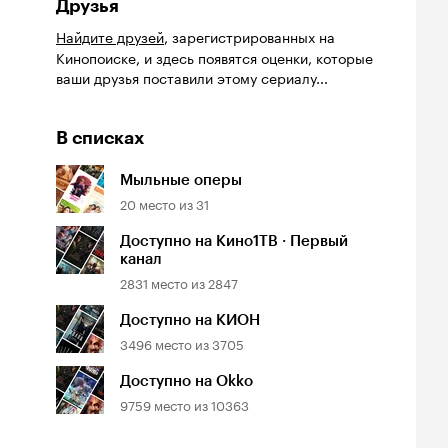
Друзья
Найдите друзей
, зарегистрированных на
Кинопоиске, и здесь появятся оценки, которые
ваши друзья поставили этому сериалу...
В списках
Мыльные оперы
20
место из
31
Доступно на Кино1ТВ · Первый
канал
2831
место из
2847
Доступно на КИОН
3496
место из
3705
Доступно на Okko
9759
место из
10363