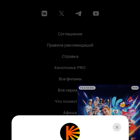
Соглашение
Правила рекомендаций
Справка
Кинопоиск PRO
Все фильмы
Все сериалы
РЕКЛАМА
Что посмотреть
Афиша
Музыка
Телепрограмма