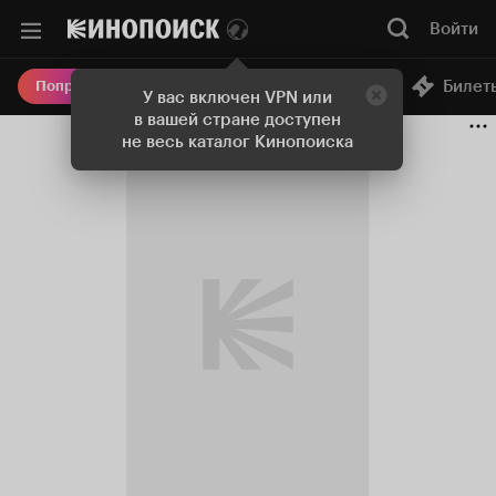
Войти
Онлайн-кинотеатр
Билет
Попробовать Плюс
У вас включен VPN или
в вашей стране доступен
не весь каталог Кинопоиска