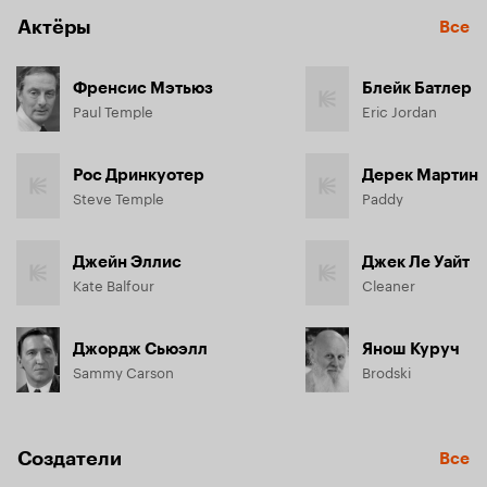
Актёры
Все
Френсис Мэтьюз
Блейк Батлер
Paul Temple
Eric Jordan
Рос Дринкуотер
Дерек Мартин
Steve Temple
Paddy
Джейн Эллис
Джек Ле Уайт
Kate Balfour
Cleaner
Джордж Сьюэлл
Янош Куруч
Sammy Carson
Brodski
Создатели
Все