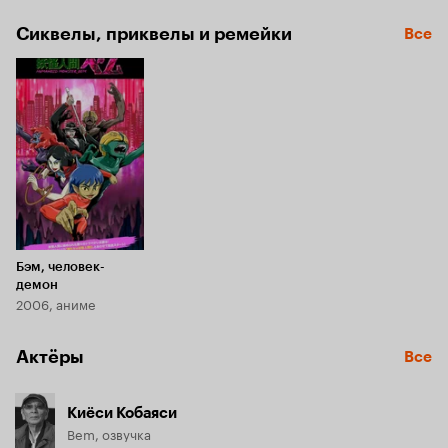
Сиквелы, приквелы и ремейки
Все
Бэм, человек-
демон
2006, аниме
Актёры
Все
Киёси Кобаяси
Bem, озвучка