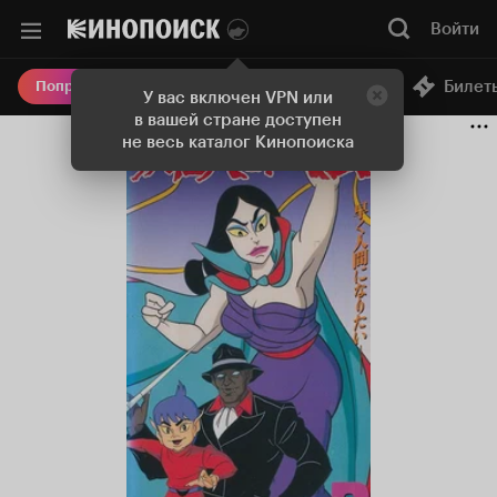
Войти
Онлайн-кинотеатр
Билет
Попробовать Плюс
У вас включен VPN или
в вашей стране доступен
не весь каталог Кинопоиска