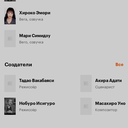
Хироко Эмори
Bera, озвучка
Мари Симидзу
Bero, озвучка
Создатели
Все
Тадао Вакабаяси
Акира Адати
Режиссёр
Сценарист
Нобуро Исигуро
Масахиро Уно
Режиссёр
Композитор