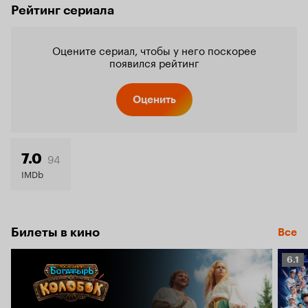
Рейтинг сериала
Оцените сериал, чтобы у него поскорее
появился рейтинг
Оценить
94
7.0
IMDb
Билеты в кино
Все
Рейт
6.1
Кино
6.1