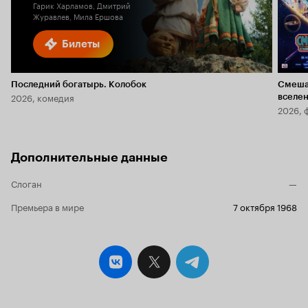
Гарик Харламов, Дмитрий
Журавлев, Мила Ершова
Билеты
Последний богатырь. Колобок
Смеша
2026, комедия
вселе
2026, 
Дополнительные данные
Слоган
—
Премьера в мире
7 октября 1968