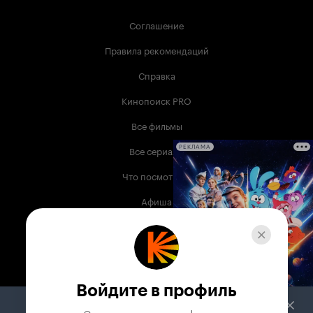
Соглашение
Правила рекомендаций
Справка
Кинопоиск PRO
Все фильмы
Все сериалы
РЕКЛАМА
Что посмотреть
Афиша
Музыка
Телепрограмма
Книги
Войдите в профиль
Служба поддержки