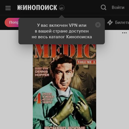
Войти
Онлайн-кинотеатр
Билет
Попробовать Плюс
У вас включен VPN или
в вашей стране доступен
не весь каталог Кинопоиска