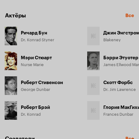
Актёры
Все
Ричард Бун
Джин Энгстро
Dr. Konrad Styner
Blakeney
Мэри Стюарт
Бэрри Этуотер
Nurse Marie
James Ellwood Mar
Роберт Стивенсон
Скотт Форбс
George Dunbar
Dr. Jim Lawrence
Роберт Брэй
Глория МакГих
Dr. Konrad
Frances Dunbar
Создатели
Все