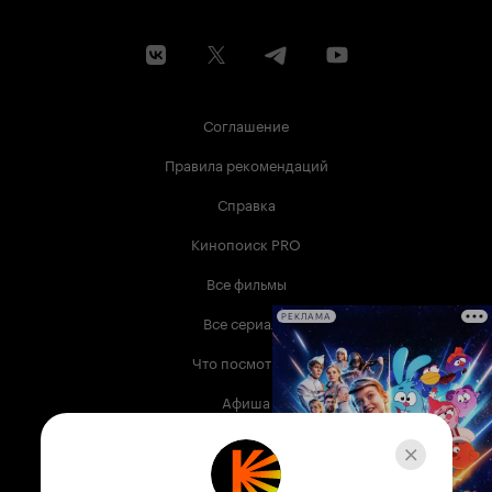
Соглашение
Правила рекомендаций
Справка
Кинопоиск PRO
Все фильмы
Все сериалы
РЕКЛАМА
Что посмотреть
Афиша
Музыка
Телепрограмма