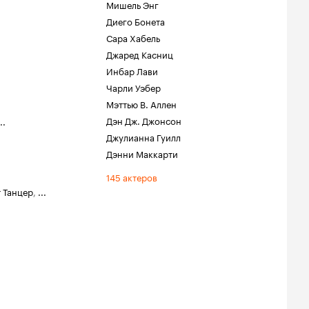
Мишель Энг
Диего Бонета
Сара Хабель
Джаред Касниц
Инбар Лави
Чарли Уэбер
Мэттью В. Аллен
Дэн Дж. Джонсон
..
Джулианна Гуилл
Дэнни Маккарти
145 актеров
т Танцер
,
...