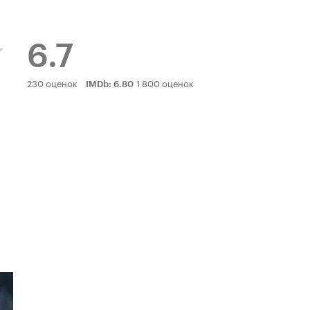
6.7
Рейтинг
230 оценок
1 800 оценок
IMDb
:
6.80
Кинопоиска
6.7