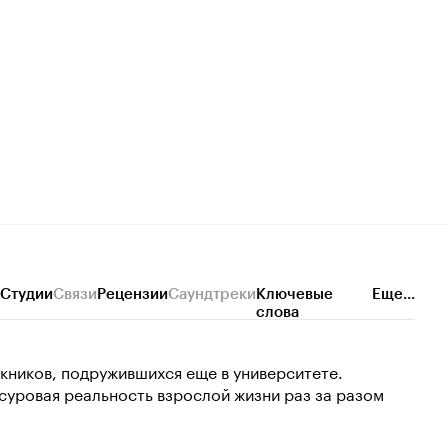
Студии
Связи
Рецензии
Саундтреки
Ключевые
Еще...
слова
кников, подружившихся еще в университете.
 суровая реальность взрослой жизни раз за разом