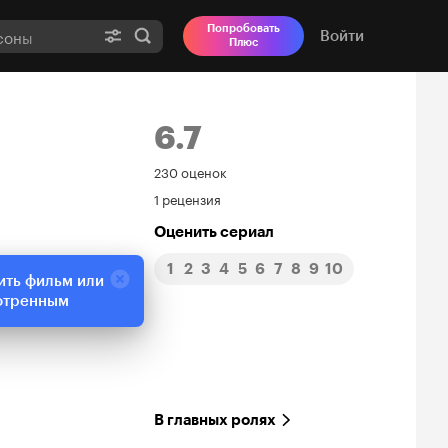
Попробовать
Войти
Плюс
6.7
Рейтинг
230 оценок
1 рецензия
Кинопоиска
Оценить сериал
6.7
1
2
3
4
5
6
7
8
9
10
ить фильм или
отренным
В главных ролях