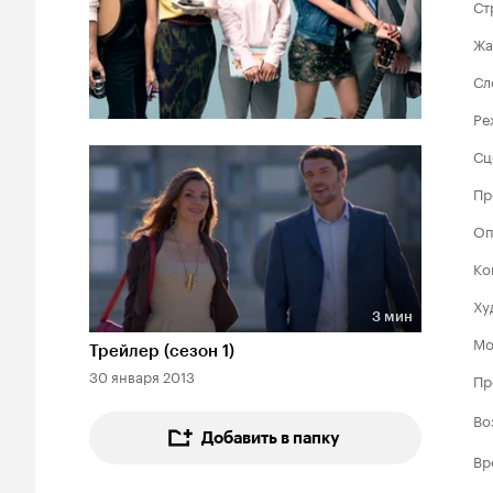
Ст
Жа
Сл
Ре
Сц
Пр
Оп
Ко
Ху
3 мин
Длительность 3 мин
Мо
Трейлер (сезон 1)
30 января 2013
Пр
Во
Добавить в папку
Вр