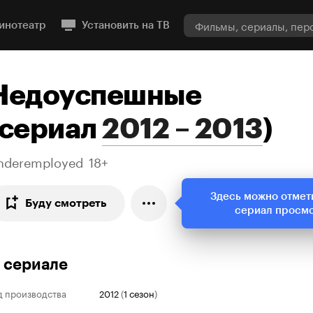
инотеатр
Установить на ТВ
Недоуспешные
сериал
2012 – 2013
)
nderemployed
18+
Здесь можно отмет
Буду смотреть
сериал просм
 сериале
д производства
2012
(
1 сезон
)