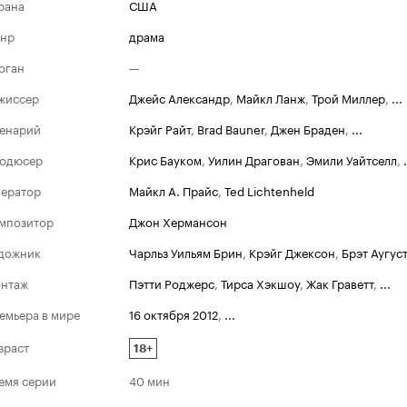
рана
США
нр
драма
оган
—
жиссер
Джейс Александр
,
Майкл Ланж
,
Трой Миллер
,
...
енарий
Крэйг Райт
,
Brad Bauner
,
Джен Браден
,
...
одюсер
Крис Бауком
,
Уилин Драгован
,
Эмили Уайтселл
,
.
ератор
Майкл А. Прайс
,
Ted Lichtenheld
мпозитор
Джон Хермансон
дожник
Чарльз Уильям Брин
,
Крэйг Джексон
,
Брэт Аугус
нтаж
Пэтти Роджерс
,
Тирса Хэкшоу
,
Жак Граветт
,
...
емьера в мире
16 октября 2012
,
...
зраст
18+
емя серии
40 мин