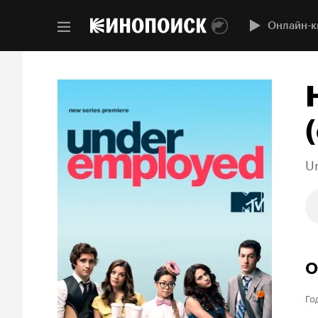
Онлайн-к
(
U
О
Го