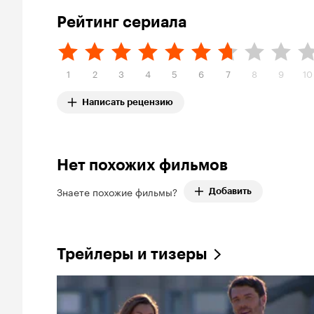
Рейтинг сериала
1
2
3
4
5
6
7
8
9
10
Написать рецензию
Нет похожих фильмов
Знаете похожие фильмы?
Добавить
Трейлеры и тизеры