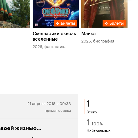
Билеты
Билеты
Смешарики сквозь
Майкл
Зл
вселенные
мер
2026, биография
2026, фантастика
202
1
Нейтральная
21 апреля 2018 в 09:33
прямая ссылка
рецензия
Всего
1
100
%
своей жизнью...
Нейтральные