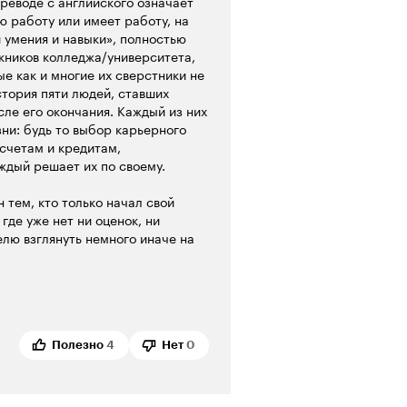
реводе с английского означает
ю работу или имеет работу, на
и умения и навыки», полностью
скников колледжа/университета,
ые как и многие их сверстники не
стория пяти людей, ставших
сле его окончания. Каждый из них
зни: будь то выбор карьерного
 счетам и кредитам,
ждый решает их по своему.
 тем, кто только начал свой
где уже нет ни оценок, ни
лю взглянуть немного иначе на
Полезно
4
Нет
0