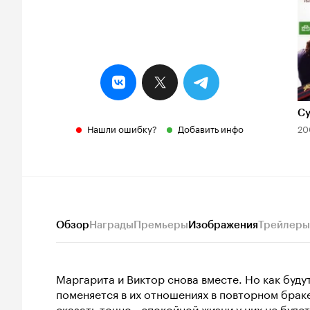
Су
Нашли ошибку?
Добавить инфо
20
Обзор
Награды
Премьеры
Изображения
Трейлеры
Маргарита и Виктор снова вместе. Но как буду
поменяется в их отношениях в повторном браке
сказать точно - спокойной жизни у них не буд