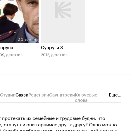
пруги
Супруги 3
09, детектив
2012, детектив
Студии
Связи
Рецензии
Саундтреки
Ключевые
Еще...
слова
т протекать их семейные и трудовые будни, что
, станут ли они терпимее друг к другу? Одно можно
ет! Судьба подбрасывает «молодоженам» всё новые и