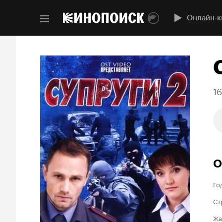
Онлайн-к
1
О
Го
Ст
Жа