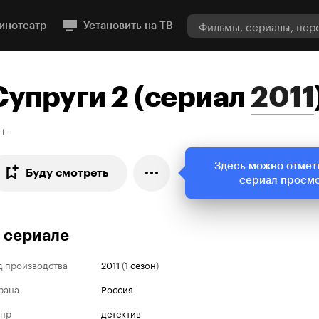
инотеатр
Установить на ТВ
Супруги 2
(
сериал
2011
6+
Здесь можно отмет
Буду смотреть
сериал просм
 сериале
д производства
2011
(
1 сезон
)
рана
Россия
нр
детектив