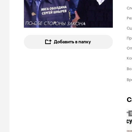
Сл
Ре
Сц
Пр
Добавить в папку
Оп
Ко
Во
Вр
С
Р
К
5