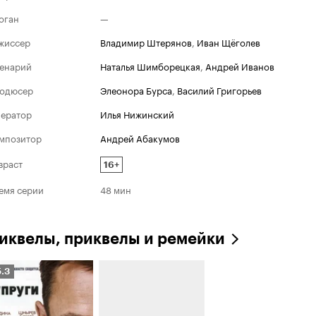
оган
—
жиссер
Владимир Штерянов
,
Иван Щёголев
енарий
Наталья Шимборецкая
,
Андрей Иванов
одюсер
Элеонора Бурса
,
Василий Григорьев
ератор
Илья Нижинский
мпозитор
Андрей Абакумов
зраст
16+
емя серии
48 мин
иквелы, приквелы и ремейки
ейтинг
5.3
инопоиска
.3