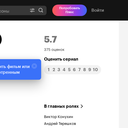
Попробовать
Войти
Плюс
)
5.7
Рейтинг
375 оценок
Кинопоиска
Оценить сериал
ить фильм или
1
2
3
4
5
6
7
8
9
10
5.7
отренным
В главных ролях
Виктор Конухин
Андрей Терешков