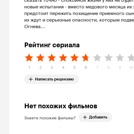
новые испытания - вместо медового месяца их
предстоит пережить похищение приемного сын
их ждут и серьезные опасности, которым подве
Огнева...
Рейтинг сериала
1
2
3
4
5
6
7
8
9
10
Написать рецензию
Нет похожих фильмов
Знаете похожие фильмы?
Добавить