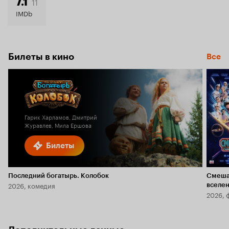
11
7.1
IMDb
Билеты в кино
Все
Гарик Харламов, Дмитрий
Журавлев, Мила Ершова
Билеты
Последний богатырь. Колобок
Смеша
2026, комедия
вселе
2026, 