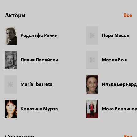
Актёры
Все
Родольфо Ранни
Нора Масси
Лидия Ламайсон
Мария Бош
María Ibarreta
Ильда Бернард
Кристина Мурта
Макс Берлине
Создатели
Все