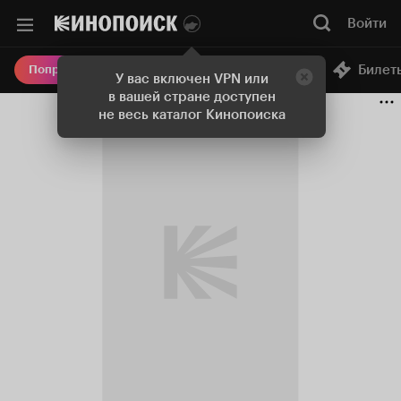
Войти
Онлайн-кинотеатр
Билет
Попробовать Плюс
У вас включен VPN или
в вашей стране доступен
не весь каталог Кинопоиска