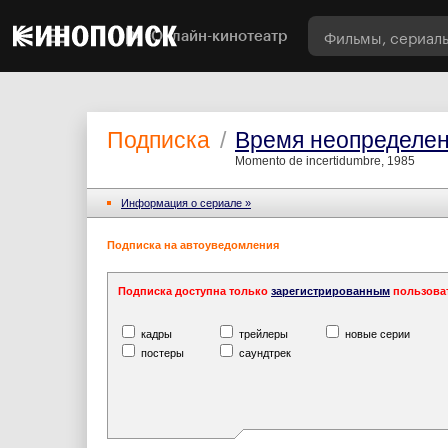
Онлайн-кинотеатр
Подписка
/
Время неопределе
Momento de incertidumbre, 1985
Информация o сериале »
Подписка на автоуведомления
Подписка доступна только
зарегистрированным
пользова
кадры
трейлеры
новые серии
постеры
саундтрек