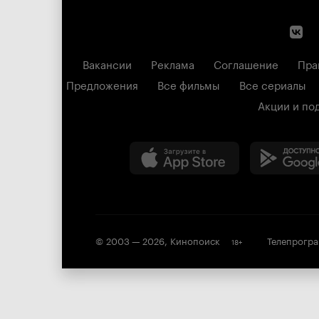
Вакансии
Реклама
Соглашение
Пра
Предложения
Все фильмы
Все сериалы
Акции и по
© 2003 —
2026
,
Кинопоиск
Телепрогр
18
+