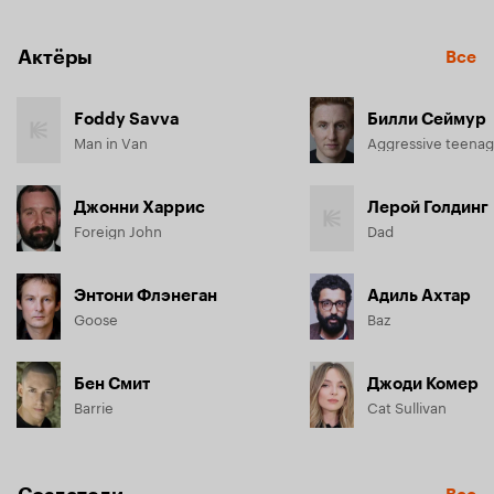
Актёры
Все
Foddy Savva
Билли Сеймур
Man in Van
Aggressive teenag
Джонни Харрис
Лерой Голдинг
Foreign John
Dad
Энтони Флэнеган
Адиль Ахтар
Goose
Baz
Бен Смит
Джоди Комер
Barrie
Cat Sullivan