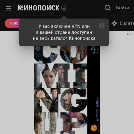
Войти
Онлайн-кинотеатр
Билет
Попробовать Плюс
У вас включен VPN или
в вашей стране доступен
не весь каталог Кинопоиска