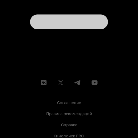
Соглашение
Правила рекомендаций
Справка
Кинопоиск PRO