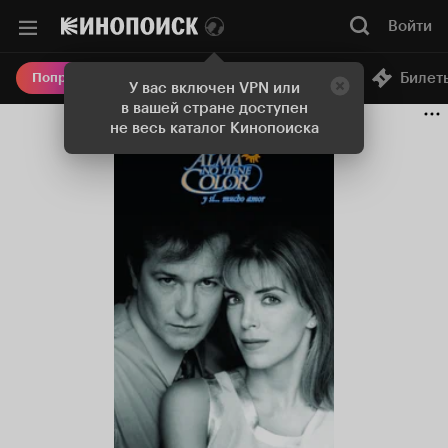
Войти
Онлайн-кинотеатр
Билет
Попробовать Плюс
У вас включен VPN или
в вашей стране доступен
не весь каталог Кинопоиска