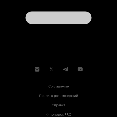
Соглашение
Правила рекомендаций
Справка
Кинопоиск PRO