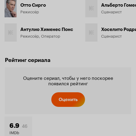
Отто Сирго
Альберто Гоме
Режиссёр
Сценарист
Антулио Хименес Понс
Хоселито Родр
Режиссёр, Оператор
Сценарист
Рейтинг сериала
Оцените сериал, чтобы у него поскорее
появился рейтинг
Оценить
46
6.9
IMDb