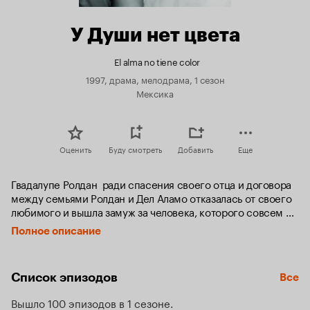
У Души нет цвета
El alma no tiene color
1997, драма, мелодрама, 1 сезон
Мексика
Оценить
Буду смотреть
Добавить
Еще
Гвадалупе Ролдан  ради спасения своего отца и договора 
между семьями Ролдан и Дел Аламо отказалась от своего 
любимого и вышла замуж за человека, которого совсем не 
любила. Гвадалупе никогда не думала, что сможет 
Полное описание
полюбить своего мужа — Лисандро дель Аламо. Он, в свою 
очередь, был в неё безнадёжно влюблён и его не покидала 
надежда. что она когда-нибудь его полюбит. Со временем 
Список эпизодов
Все
Гвадалупе понимает, что её муж это человек, от которого 
излучат добрые и нежные чувства. И по-немногу она 
Вышло 100 эпизодов в 1 сезоне
влюбляется в него и радуется их браку. Радость, 