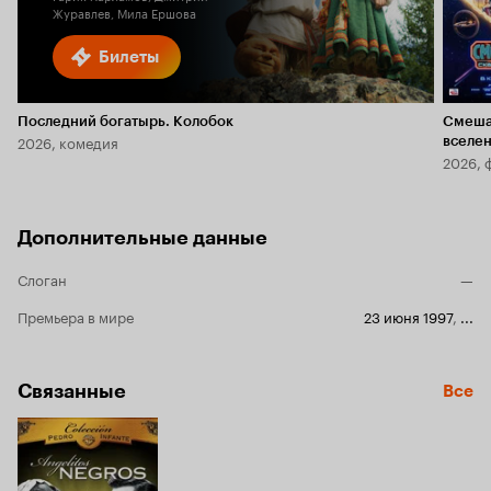
Журавлев, Мила Ершова
Билеты
Последний богатырь. Колобок
Смеша
2026, комедия
вселе
2026, 
Дополнительные данные
Слоган
—
Премьера в мире
23 июня 1997
,
...
Связанные
Все