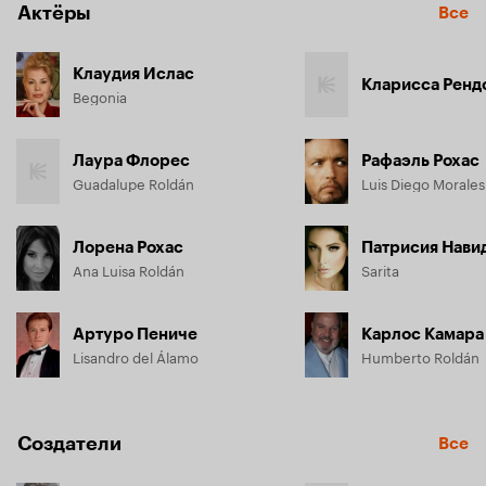
Актёры
Все
Клаудия Ислас
Кларисса Ренд
Begonia
Лаура Флорес
Рафаэль Рохас
Guadalupe Roldán
Luis Diego Morales
Лорена Рохас
Патрисия Нави
Ana Luisa Roldán
Sarita
Артуро Пениче
Карлос Камара
Lisandro del Álamo
Humberto Roldán
Создатели
Все