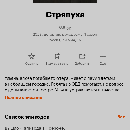
Стряпуха
6K
Рейтинг
6.6
Кинопоиска
2023, детектив, мелодрама, 1 сезон
6.6
Россия, 44 мин, 16+
Оценить
Буду смотреть
Добавить
Еще
Ульяна, вдова погибшего опера, живет с двумя детьми 
в небольшом городке. Ребята из ОВД помогают, но вопрос 
с деньгами стоит остро. Ульяна устраивается в качестве 
прислуги к одному из местных богатеев внезапно 
Полное описание
женившемуся на столичной диве — певице Виктории. 
Виктория, молодая красотка, оказывается вздорной 
и взбалмошной хозяйкой, которая в короткий срок 
Список эпизодов
Все
умудряется разогнать всю прислугу оставшись вдвоём 
с Ульяной. Выясняется, что Виктория — «столичная звезда» 
Вышло 4 эпизода в 1 сезоне
только по меркам провинции, на самом деле 