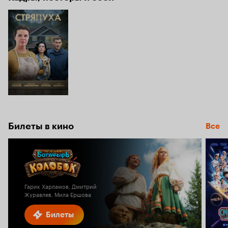
Билеты в кино
Все
Гарик Харламов, Дмитрий
Журавлев, Мила Ершова
Билеты