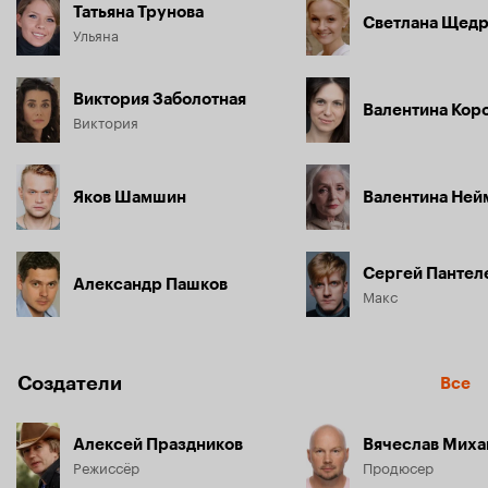
Татьяна Трунова
Светлана Щед
Ульяна
Виктория Заболотная
Валентина Кор
Виктория
Яков Шамшин
Валентина Ней
Сергей Пантел
Александр Пашков
Макс
Создатели
Все
Алексей Праздников
Вячеслав Миха
Режиссёр
Продюсер