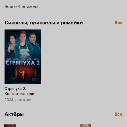
она второразрядная певица с не сложившейся карьерой, 
Всего 4 эпизода
к тому же, ввязавшаяся в криминальную историю. 
С помощью опыта жены оперативника, а также связей 
в ОВД, Ульяне удается распутать уголовное дело, 
Сиквелы, приквелы и ремейки
Все
в которое ввязалась хозяйка.
Стряпуха-2.
Конфетная леди
2023, детектив
Актёры
Все