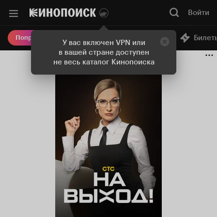
Войти
Онлайн-кинотеатр
Билет
Попробовать Плюс
У вас включен VPN или
в вашей стране доступен
не весь каталог Кинопоиска