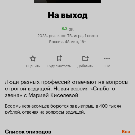
На выход
3K
Рейтинг
8.2
Кинопоиска
2023, реальное ТВ, игра, 1 сезон
8.2
Россия, 48 мин, 18+
Оценить
Буду смотреть
Добавить
Еще
Люди разных профессий отвечают на вопросы 
строгой ведущей. Новая версия «Слабого 
звена» с Марией Киселевой
Восемь незнакомцев борются за выигрыш в 400 тысяч 
рублей, отвечая на вопросы ведущей.
Список эпизодов
Все