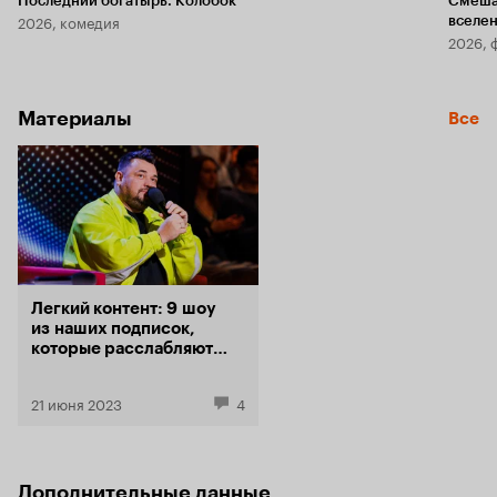
Последний богатырь. Колобок
Смеша
2026, комедия
вселе
2026, 
Материалы
Все
Легкий контент: 9 шоу
из наших подписок,
которые расслабляют
мозг
21 июня 2023
4
Дополнительные данные