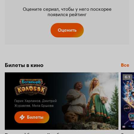
Оцените сериал, чтобы у него поскорее
появился рейтинг
Оценить
Билеты в кино
Все
Рейт
6.1
Кино
6.1
Гарик Харламов, Дмитрий
Журавлев, Мила Ершова
Билеты