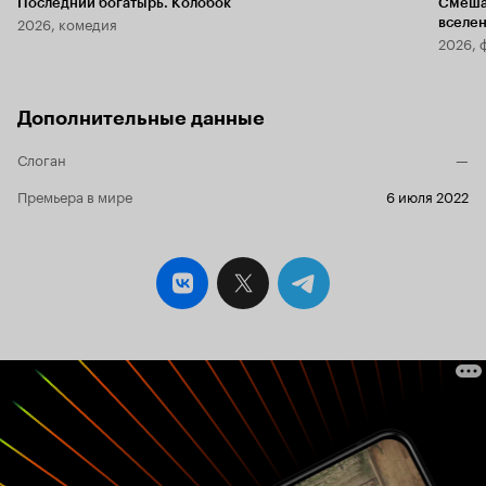
Последний богатырь. Колобок
Смеша
2026, комедия
вселе
2026, 
Дополнительные данные
Слоган
—
Премьера в мире
6 июля 2022