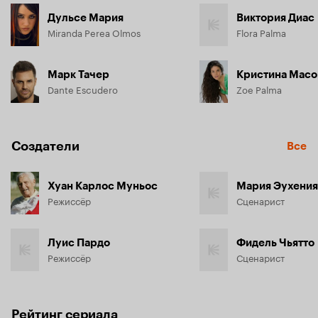
Дульсе Мария
Виктория Диас
Miranda Perea Olmos
Flora Palma
Марк Тачер
Кристина Масо
Dante Escudero
Zoe Palma
Создатели
Все
Хуан Карлос Муньос
Мария Эухения
Режиссёр
Сценарист
Луис Пардо
Фидель Чьятто
Режиссёр
Сценарист
Рейтинг сериала