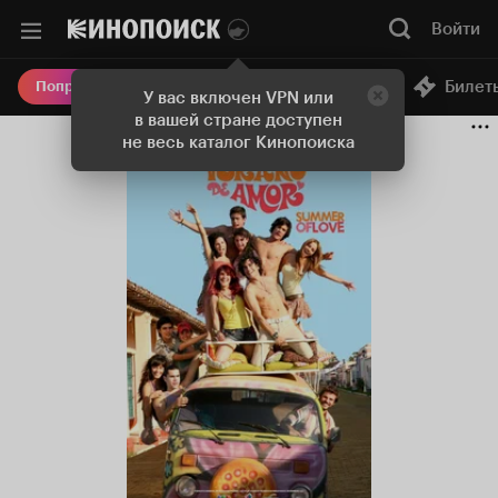
Войти
Онлайн-кинотеатр
Билет
Попробовать Плюс
У вас включен VPN или
в вашей стране доступен
не весь каталог Кинопоиска