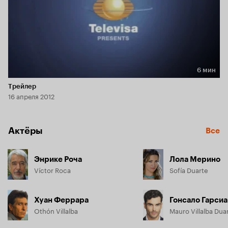
6 мин
Длительность 6 мин
Трейлер
16 апреля 2012
Актёры
Все
Энрике Роча
Лола Мерино
Víctor Roca
Sofía Duarte
Хуан Феррара
Гонсало Гарсиа
Othón Villalba
Mauro Villalba Dua