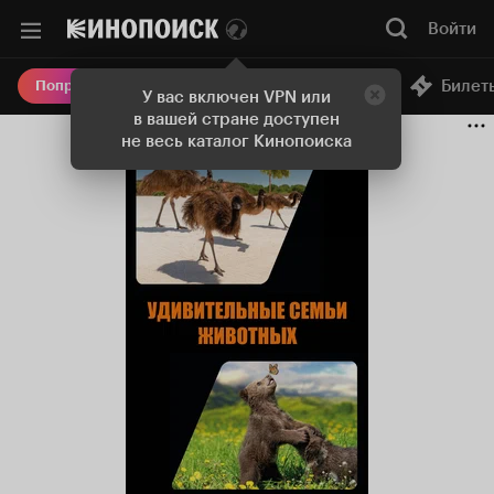
Войти
Онлайн-кинотеатр
Билет
Попробовать Плюс
У вас включен VPN или
в вашей стране доступен
не весь каталог Кинопоиска