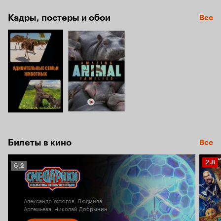
Кадры, постеры и обои
Все
Билеты в кино
Все
Рейт
2.8
Рейтинг
6.2
Кино
Кинопоиска
2.8
6.2
Александр Устюгов, Людмила
Артемьева, Николай Добрынин