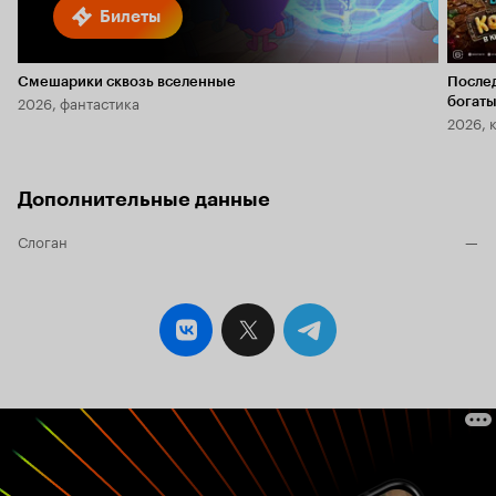
Билеты
Смешарики сквозь вселенные
После
2026, фантастика
богаты
2026, 
Дополнительные данные
Слоган
—