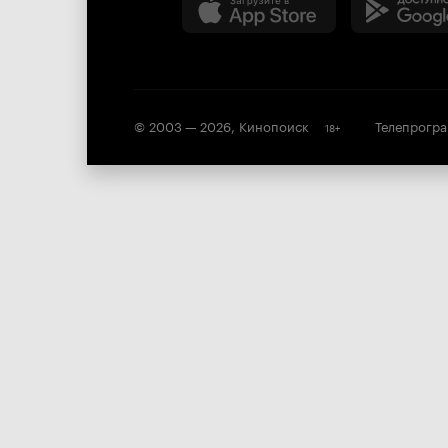
© 2003 —
2026
,
Кинопоиск
Телепрогр
18
+